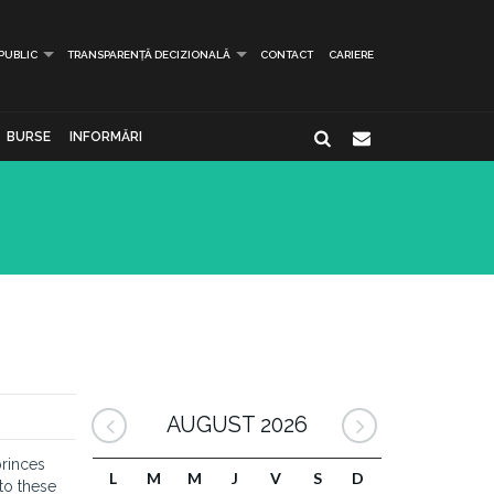
 PUBLIC
TRANSPARENȚĂ DECIZIONALĂ
CONTACT
CARIERE
BURSE
INFORMĂRI
AUGUST 2026
princes
L
M
M
J
V
S
D
 to these