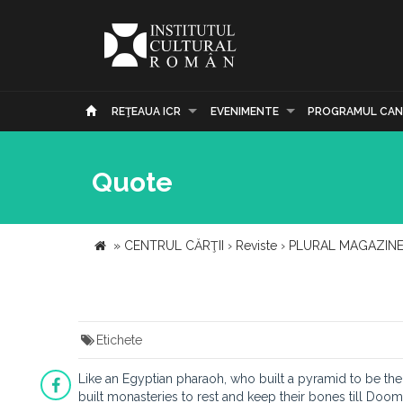
REŢEAUA ICR
EVENIMENTE
PROGRAMUL CAN
Quote
»
CENTRUL CĂRŢII
›
Reviste
›
PLURAL MAGAZIN
Etichete
Like an Egyptian pharaoh, who built a pyramid to be the 
built monasteries to rest and keep their bones till Dooms