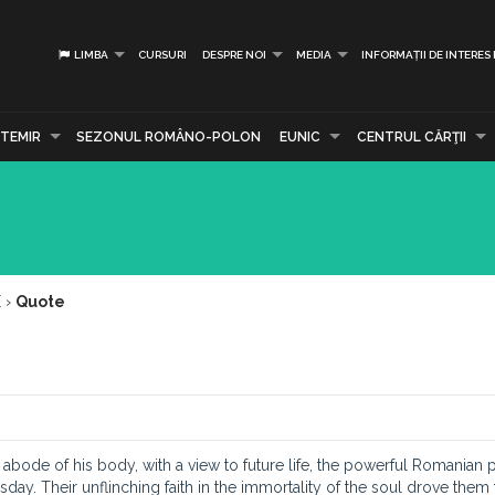
LIMBA
CURSURI
DESPRE NOI
MEDIA
INFORMAȚII DE INTERES
TEMIR
SEZONUL ROMÂNO-POLON
EUNIC
CENTRUL CĂRŢII
E
›
Quote
abode of his body, with a view to future life, the powerful Romanian 
day. Their unflinching faith in the immortality of the soul drove them