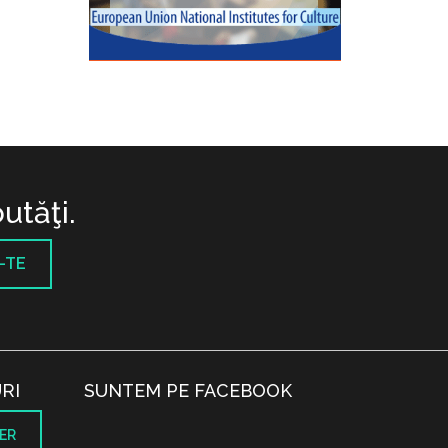
utăţi.
-TE
RI
SUNTEM PE FACEBOOK
ER