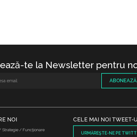
ază-te la Newsletter pentru no
ABONEAZĂ
RE NOI
CELE MAI NOI TWEET-U
/ Strategie / Funcţionare
URMĂREŞTE-NE PE TWITT