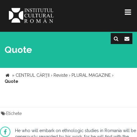
Quote
»
CENTRUL CĂRŢII
›
Reviste
›
PLURAL MAGAZINE
›
Quote
Etichete
He who will embark on ethnologic studies in Romania will be
generously rewarded by his work, for he will find with the