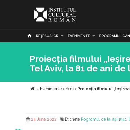
REŢEAUA ICR
EVENIMENTE
PROGRAMUL CAN
Proiecția filmului „Ieși
Tel Aviv, la 81 de ani de
»
Evenimente
›
Film
›
Proiecția filmului „Ieșire
24 June 2022
Etichete
Pogromul de la Iași
1941
I