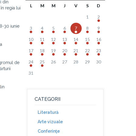
i din
L
M
M
J
V
S
D
 în regia lui
1
2
8-30 iunie
3
4
5
6
7
8
9
10
11
12
13
14
15
16
ea
17
18
19
20
21
22
23
24
25
26
27
28
29
30
Pogromul de
rturii
31
lin
CATEGORII
Literatură
Arte vizuale
Conferinţe