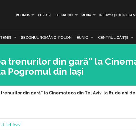
LIMBA
CURSURI
DESPRE NOI
MEDIA
INFORMAȚII DE INTERES
TEMIR
SEZONUL ROMÂNO-POLON
EUNIC
CENTRUL CĂRŢII
rea trenurilor din gară” la Cine
 la Pogromul din Iași
a trenurilor din gară” la Cinemateca din Tel Aviv, la 81 de ani de
CR Tel Aviv