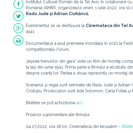
Institutul Cultural Român de la Tel Aviv, în colaborare cu
România (AMIR), organizează vineri, 1 iulie 2022, ora 10:
Radu Jude și Adrian Cioflâncă.
Evenimentul se va desfășura la
Cinemateca din Tel Av
1941.
Documentarul a avut premiera mondială în 2021 la Festival
competiţională
Forum
.
„Ieşirea trenurilor din gară” este un film de montaj com
la Iaşi din iunie 1941. Prima parte a filmului e alcătuită d
despre soarta lor. Partea a doua reprezintă un montaj din 
Scenariul şi regia sunt semnate de Radu Jude şi Adrian C
Cristuţiu. Producători sunt Ada Solomon, Carla Fotea şi 
Biletele se pot achiziționa
aici
.
Proiecții suplimentare ale filmului:
04.07.2022, ora 18:00, Cinemateca din Ierusalim –
Bilete