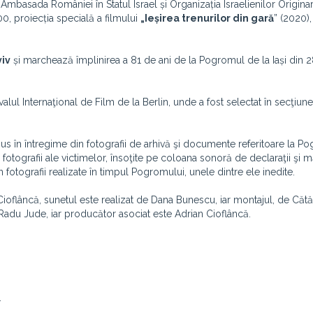
 Ambasada României în Statul Israel și Organizația Israelienilor Originar
00, proiecția specială a filmului
„Ieșirea trenurilor din gară
” (2020),
iv
și marchează împlinirea a 81 de ani de la Pogromul de la Iași din 2
ul Internaţional de Film de la Berlin, unde a fost selectat în secţiun
pus în întregime din fotografii de arhivă şi documente referitoare la 
in fotografii ale victimelor, însoţite pe coloana sonoră de declaraţii şi mă
fotografii realizate în timpul Pogromului, unele dintre ele inedite.
ioflâncă, sunetul este realizat de Dana Bunescu, iar montajul, de Cătă
Radu Jude, iar producător asociat este Adrian Cioflâncă.
.