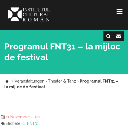
Programul FNT31 – la mijloc
de festival
»
Veranstaltungen
›
Theater & Tanz
›
Programul FNT31 –
la mijloc de festival
11 November 2021
Etichete
Icr
FNT31