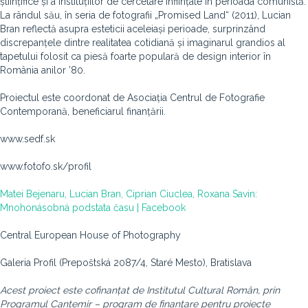
științifice și a instituțiilor de cercetare înființate în perioada comunistă.
La rândul său, în seria de fotografii „Promised Land“ (2011), Lucian
Bran reflectă asupra esteticii aceleiași perioade, surprinzând
discrepanțele dintre realitatea cotidiană și imaginarul grandios al
tapetului folosit ca piesă foarte populară de design interior în
România anilor ’80.
Proiectul este coordonat de Asociația Centrul de Fotografie
Contemporană, beneficiarul finanțării.
www.sedf.sk
www.fotofo.sk/profil
Matei Bejenaru, Lucian Bran, Ciprian Ciuclea, Roxana Savin:
Mnohonásobná podstata času | Facebook
Central European House of Photography
Galeria Profil (Prepoštská 2087/4, Staré Mesto), Bratislava
Acest proiect este cofinanțat de Institutul Cultural Român, prin
Programul Cantemir – program de finanțare pentru proiecte