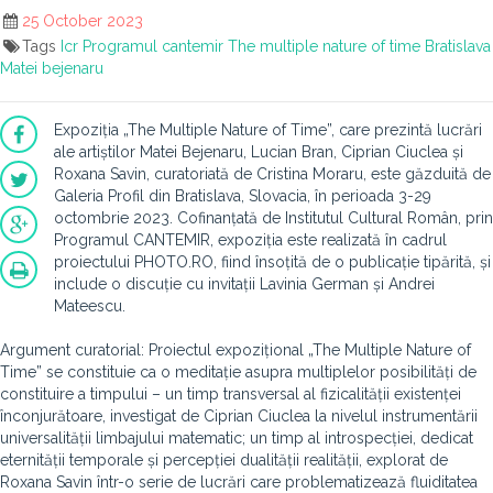
25 October 2023
Tags
Icr
Programul cantemir
The multiple nature of time
Bratislava
Matei bejenaru
Expoziția „The Multiple Nature of Time”, care prezintă lucrări
ale artiștilor Matei Bejenaru, Lucian Bran, Ciprian Ciuclea și
Roxana Savin, curatoriată de Cristina Moraru, este găzduită de
Galeria Profil din Bratislava, Slovacia, în perioada 3-29
octombrie 2023. Cofinanțată de Institutul Cultural Român, prin
Programul CANTEMIR, expoziția este realizată în cadrul
proiectului PHOTO.RO, fiind însoțită de o publicație tipărită, și
include o discuție cu invitații Lavinia German și Andrei
Mateescu.
Argument curatorial: Proiectul expozițional „The Multiple Nature of
Time” se constituie ca o meditație asupra multiplelor posibilități de
constituire a timpului – un timp transversal al fizicalității existenței
înconjurătoare, investigat de Ciprian Ciuclea la nivelul instrumentării
universalității limbajului matematic; un timp al introspecției, dedicat
eternității temporale și percepției dualității realității, explorat de
Roxana Savin într-o serie de lucrări care problematizează fluiditatea