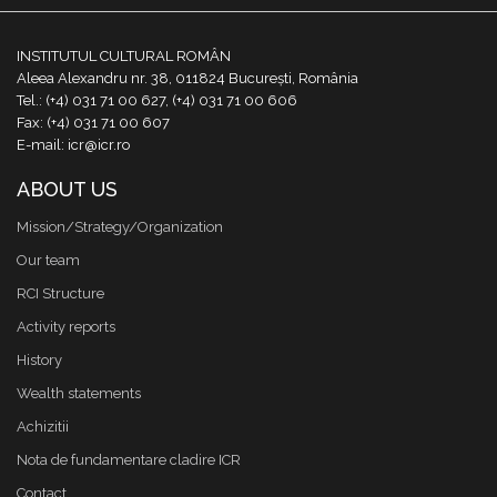
INSTITUTUL CULTURAL ROMÂN
Aleea Alexandru nr. 38, 011824 București, România
Tel.: (+4) 031 71 00 627, (+4) 031 71 00 606
Fax: (+4) 031 71 00 607
E-mail: icr@icr.ro
ABOUT US
Mission/Strategy/Organization
Our team
RCI Structure
Activity reports
History
Wealth statements
Achizitii
Nota de fundamentare cladire ICR
Contact