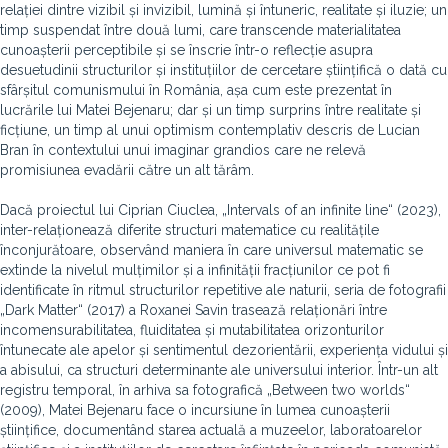
relației dintre vizibil și invizibil, lumină și întuneric, realitate și iluzie; un
timp suspendat între două lumi, care transcende materialitatea
cunoașterii perceptibile și se înscrie într-o reflecție asupra
desuetudinii structurilor și instituțiilor de cercetare științifică o dată cu
sfârșitul comunismului în România, așa cum este prezentat în
lucrările lui Matei Bejenaru; dar și un timp surprins între realitate și
ficțiune, un timp al unui optimism contemplativ descris de Lucian
Bran în contextului unui imaginar grandios care ne relevă
promisiunea evadării către un alt tărâm.
Dacă proiectul lui Ciprian Ciuclea, „Intervals of an infinite line“ (2023),
inter-relaționează diferite structuri matematice cu realitățile
înconjurătoare, observând maniera în care universul matematic se
extinde la nivelul mulțimilor și a infinității fracțiunilor ce pot fi
identificate în ritmul structurilor repetitive ale naturii, seria de fotografii
„Dark Matter“ (2017) a Roxanei Savin trasează relaționări între
incomensurabilitatea, fluiditatea și mutabilitatea orizonturilor
întunecate ale apelor și sentimentul dezorientării, experiența vidului și
a abisului, ca structuri determinante ale universului interior. Într-un alt
registru temporal, în arhiva sa fotografică „Between two worlds“
(2009), Matei Bejenaru face o incursiune în lumea cunoașterii
științifice, documentând starea actuală a muzeelor, laboratoarelor