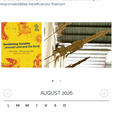
responsabilitatea beneficiarului finanțării.
AUGUST 2026
L
M
M
J
V
S
D