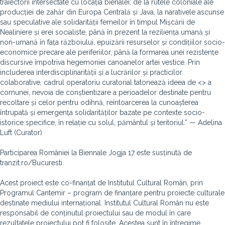
traiectorii intersectate cu locația bienalei; de la rutele coloniale ale
producției de zahăr din Europa Centrală și Java, la narativele ascunse
sau speculative ale solidarității femeilor în timpul Mișcării de
Nealiniere și erei socialiste, până în prezent la reziliența umană și
non-umană în fața războiului, epuizării resurselor și condițiilor socio-
economice precare ale periferiilor, până la formarea unei rezistențe
discursive împotriva hegemoniei canoanelor artei vestice. Prin
includerea interdisciplinarității și a lucrărilor și practicilor
colaborative, cadrul operatoriu curatorial tatonează ideea de <
> a
comunei, nevoia de conștientizare a perioadelor destinate pentru
recoltare și celor pentru odihnă, reîntoarcerea la cunoașterea
întrupată și emergența solidarităților bazate pe contexte socio-
istorice specifice, în relație cu solul, pământul și teritoriul.” — Adelina
Luft (Curator)
Participarea României la Biennale Jogja 17 este susținută de
tranzit.ro/Bucuresti.
Acest proiect este co-finanțat de Institutul Cultural Român, prin
Programul Cantemir – program de finanțare pentru proiecte culturale
destinate mediului internațional. Institutul Cultural Român nu este
responsabil de conținutul proiectului sau de modul în care
rezultatele proiectului pot fi folosite. Acestea sunt în întregime