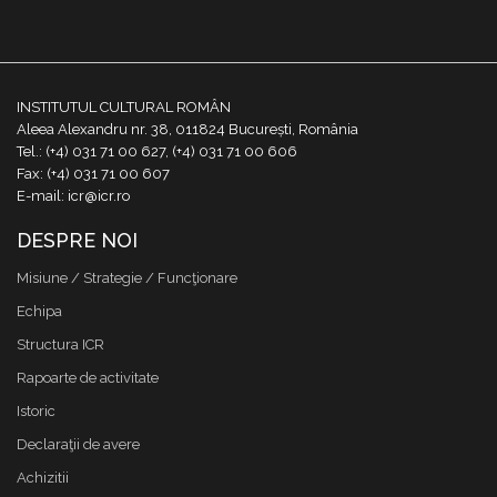
INSTITUTUL CULTURAL ROMÂN
Aleea Alexandru nr. 38, 011824 București, România
Tel.: (+4) 031 71 00 627, (+4) 031 71 00 606
Fax: (+4) 031 71 00 607
E-mail: icr@icr.ro
DESPRE NOI
Misiune / Strategie / Funcţionare
Echipa
Structura ICR
Rapoarte de activitate
Istoric
Declaraţii de avere
Achizitii