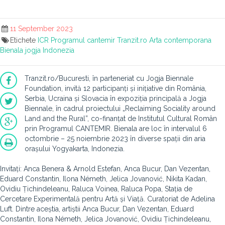
11 September 2023
Etichete
ICR
Programul cantemir
Tranzit.ro
Arta contemporana
Bienala jogja
Indonezia
Tranzit.ro/Bucuresti, în parteneriat cu Jogja Biennale
Foundation, invită 12 participanți și inițiative din România,
Serbia, Ucraina și Slovacia în expoziția principală a Jogja
Biennale, în cadrul proiectului „Reclaiming Sociality around
Land and the Rural”, co-finanțat de Institutul Cultural Român
prin Programul CANTEMIR. Bienala are loc în intervalul 6
octombrie – 25 noiembrie 2023 în diverse spații din aria
orașului Yogyakarta, Indonezia.
Invitați: Anca Benera & Arnold Estefan, Anca Bucur, Dan Vezentan,
Eduard Constantin, Ilona Németh, Jelica Jovanović, Nikita Kadan,
Ovidiu Țichindeleanu, Raluca Voinea, Raluca Popa, Stația de
Cercetare Experimentală pentru Artă și Viață. Curatoriat de Adelina
Luft. Dintre aceștia, artiștii Anca Bucur, Dan Vezentan, Eduard
Constantin, Ilona Németh, Jelica Jovanović, Ovidiu Țichindeleanu,