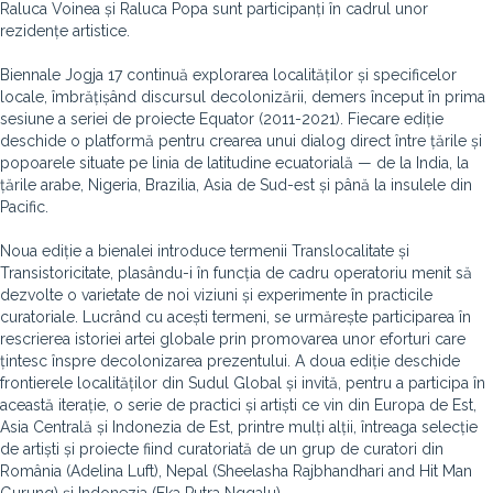
Raluca Voinea și Raluca Popa sunt participanți în cadrul unor
rezidențe artistice.
Biennale Jogja 17 continuă explorarea localităților și specificelor
locale, îmbrățișând discursul decolonizării, demers început în prima
sesiune a seriei de proiecte Equator (2011-2021). Fiecare ediție
deschide o platformă pentru crearea unui dialog direct între țările și
popoarele situate pe linia de latitudine ecuatorială — de la India, la
țările arabe, Nigeria, Brazilia, Asia de Sud-est și până la insulele din
Pacific.
Noua ediție a bienalei introduce termenii Translocalitate și
Transistoricitate, plasându-i în funcția de cadru operatoriu menit să
dezvolte o varietate de noi viziuni și experimente în practicile
curatoriale. Lucrând cu acești termeni, se urmărește participarea în
rescrierea istoriei artei globale prin promovarea unor eforturi care
țintesc înspre decolonizarea prezentului. A doua ediție deschide
frontierele localităților din Sudul Global și invită, pentru a participa în
această iterație, o serie de practici și artiști ce vin din Europa de Est,
Asia Centrală și Indonezia de Est, printre mulți alții, întreaga selecție
de artiști și proiecte fiind curatoriată de un grup de curatori din
România (Adelina Luft), Nepal (Sheelasha Rajbhandhari and Hit Man