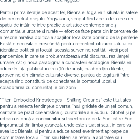
Gurung) și Indonezia (Eka Putra Nggalu).
Pentru prima iterație de acest fel, Biennale Jogja va fi situată în satele
din perimetrul orașului Yogyakarta, scopul fiind acela de a crea un
spațiu de întâlnire între practicile artistice contemporane și
comunitățile urbane și rurale — efort ce face parte din încercarea de
a rescrie narativa politică a spațiilor localizate pornind de la periferie.
Există o necesitate crescândă pentru recontextualizarea satului ca
identitate politică și locală, aceasta survenind realității vieții post-
pandemice, în care se problematizează atât discursul rezilienței
umane, cât și noua paradigmă a cunoașterii ecologice. Bienala va
aduce în fața publicului circa 70 de artiști, cu abordări diferite,
provenind din climate culturale diverse, puntea de legătură între
aceștia fiind constituită de conectarea la contextul local și
colaborarea cu comunitățile din zonă.
“Titen: Embodied Knowledges – Shifting Grounds” este titlul ales
pentru a reflecta tendințele diverse, însă ghidate de un țel comun,
centrate pe practicile artistice și curatoriale ale Sudului Global și pe
rețeaua istorică a conexiunilor și traiectoriilor de la Sud-către-Sud.
Împrumutat din limba javaneză, unde este situat și satul în care va
avea loc Bienala, și pentru a aduce acest eveniment aproape de
comunitatea locală, Titen sau Niteni se referă la abilitatea sau