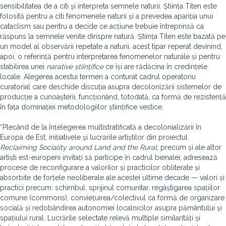
sensibilitatea de a citi și interpreta semnele naturii. Știința Titen este
folosită pentru a citi fenomenele naturii și a prevedea apariția unui
cataclism sau pentru a decide ce acțiune trebuie întreprinsă ca
răspuns la semnele venite dinspre natură. Știința Titen este bazată pe
un model al observării repetate a naturii, acest tipar reperat devinind,
apoi, o referință pentru interpretarea fenomenelor naturale și pentru
stabilirea unei
narative științifice
ce își are rădăcina în credințele
locale. Alegerea acestui termen a conturat cadrul operatoriu
curatorial care deschide discuția asupra decolonizării sistemelor de
producție a cunoașterii, funcționând, totodată, ca formă de rezistență
în fața dominației metodologiilor științifice vestice.
“Plecând de la înțelegerea multistratificată a decolonializării în
Europa de Est, inițiativele și lucrările artiștilor din proiectul
Reclaiming Sociality around Land and the Rural
, precum și ale altor
artiști est-europeni invitați să participe în cadrul bienalei, adresează
procese de reconfigurare a valorilor și practicilor obliterate și
absorbite de forțele neoliberale ale acestei ultime decade — valori și
practici precum: schimbul, sprijinul comunitar, regâștigarea spațiilor
comune (commons), conviețuirea/colectivul ca formă de organizare
socială și redobândirea autonomiei localnicilor asupra pământului și
spațiului rural. Lucrările selectate relevă multiple similarități și