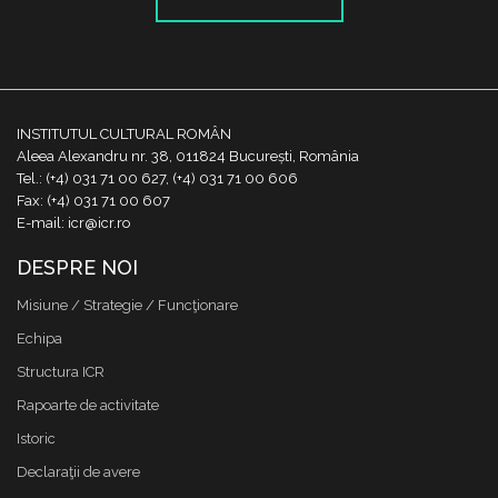
INSTITUTUL CULTURAL ROMÂN
Aleea Alexandru nr. 38, 011824 București, România
Tel.: (+4) 031 71 00 627, (+4) 031 71 00 606
Fax: (+4) 031 71 00 607
E-mail: icr@icr.ro
DESPRE NOI
Misiune / Strategie / Funcţionare
Echipa
Structura ICR
Rapoarte de activitate
Istoric
Declaraţii de avere