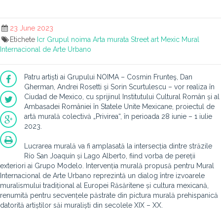
23 June 2023
Etichete
Icr
Grupul noima
Arta murata
Street art
Mexic
Mural
Internacional de Arte Urbano
Patru artiști ai Grupului NOIMA – Cosmin Frunteş, Dan
Gherman, Andrei Rosetti și Sorin Scurtulescu – vor realiza în
Ciudad de Mexico, cu sprijinul Institutului Cultural Român și al
Ambasadei României în Statele Unite Mexicane, proiectul de
artă murală colectivă „Privirea“, în perioada 28 iunie – 1 iulie
2023.
Lucrarea murală va fi amplasată la intersecția dintre străzile
Río San Joaquín și Lago Alberto, fiind vorba de pereții
exteriori ai Grupo Modelo. Intervenția murală propusă pentru Mural
Internacional de Arte Urbano reprezintă un dialog între izvoarele
muralismului tradițional al Europei Răsăritene și cultura mexicană,
renumită pentru secvențele păstrate din pictura murală prehispanică
datorită artiștilor săi muraliști din secolele XIX – XX.