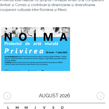
Proiectul este realizat cu sprijinul Fundației Arden și al companiilor
Amber și Comex și contribuie la dinamizarea și diversificarea
cooperării culturale între România și Mexic.
AUGUST 2026
L
M
M
J
V
S
D