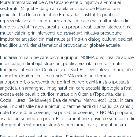
Mural Internacional de Arte Urbano este o inițiativă a Primăriei
sectorului Miguel Hidalgo al capitalei Ciudad de México, prin
proiectul Red Intercultural de Embajadas. Instituțiile publice
reprezentative ale sectorului și ambasade ale mai multor state din
lume cu sediul în acest areal și-au propus reabilitarea fațadelor mai
multor clădiri prin intervenții de
street art
. Inițiativa presupune
implicarea artiștilor din mai multe țări într-un dialog cultural dedicat
tradițiilor lumii, dar și temelor și provocărilor globale actuale.
Lucrarea murală pe care pictorii grupării NOIMA o vor realiza aduce
în discuție, în limbajul street art, poetica vizuală a muralismului
tradițional al Europei Centrale și de Sud-Est. Din sinteza iconografiei
ultimelor două milenii, pictorii NOIMA extrag un element
antropomorf, o secvență de portret ce reprezintă însă o ipostază
angelică, un arhanghel. Imaginarul din care această tipologie a fost
extrasă este cel al picturilor murale din Oltenia (Topolnița, dar și
Cozia, Hurezi, Berislăvești, Baia de Aramă, Mamul etc.), locul în care
s-au împletit stileme ale picturii bizantine târzii din spațiul balcanic și
note locale (brâncovenești și post-brâncovenești). NOIMA propune,
așadar, un schimb de priviri. Este semnul unei priviri ce scrutează din
atemporal trecătorii (pe stradă și prin lume), dar și timpul nostru.