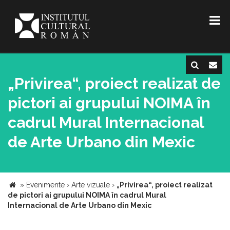
„Privirea“, proiect realizat de
pictori ai grupului NOIMA în
cadrul Mural Internacional
de Arte Urbano din Mexic
»
Evenimente
›
Arte vizuale
›
„Privirea“, proiect realizat
de pictori ai grupului NOIMA în cadrul Mural
Internacional de Arte Urbano din Mexic