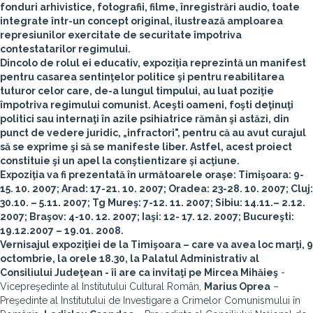
fonduri arhivistice, fotografii, filme, înregistrări audio, toate
integrate într-un concept original, ilustrează amploarea
represiunilor exercitate de securitate împotriva
contestatarilor regimului.
Dincolo de rolul ei educativ, expoziţia reprezintă un manifest
pentru casarea sentinţelor politice şi pentru reabilitarea
tuturor celor care, de-a lungul timpului, au luat poziţie
împotriva regimului comunist. Aceşti oameni, foşti deţinuţi
politici sau internaţi în azile psihiatrice rămân şi astăzi, din
punct de vedere juridic, „infractori", pentru că au avut curajul
să se exprime şi să se manifeste liber. Astfel, acest proiect
constituie şi un apel la conştientizare şi acţiune.
Expoziţia va fi prezentată în următoarele oraşe: Timişoara: 9-
15. 10. 2007; Arad: 17-21. 10. 2007; Oradea: 23-28. 10. 2007; Cluj:
30.10. – 5.11. 2007; Tg Mureş: 7-12. 11. 2007; Sibiu: 14.11.– 2.12.
2007; Braşov: 4-10. 12. 2007; Iaşi: 12- 17. 12. 2007; Bucureşti:
19.12.2007 – 19.01. 2008.
Vernisajul expoziţiei de la Timişoara – care va avea loc marţi, 9
octombrie, la orele 18.30, la Palatul Administrativ al
Consiliului Judeţean - îi are ca invitaţi pe
Mircea Mihăieş
-
Vicepreşedinte al Institutului Cultural Român,
Marius Oprea
–
Preşedinte al Institutului de Investigare a Crimelor Comunismului în