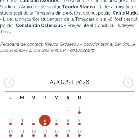
România,
Ladislau Csendes
– Preşedinte al Consiliului Naţional de
Studiere a Arhivelor Securităţii,
Teodor Stanca
– Lider al mişcărilor
studenţeşti de la Timişoara din 1956, fost deţinut politic,
Caius Muţiu
- Lider al mişcărilor studenţeşti de la Timişoara din 1956, fost deţinut
politic ,
Constantin Ostaficiuc
– Preşedinte al Consiliului Judeţean
Timiş.
Persoană de contact: Raluca Grosescu – coordonator al Serviciului
Documentare şi Cercetare IICCR - 0728040872
AUGUST 2026
L
M
M
J
V
S
D
1
2
3
4
5
6
7
8
9
10
11
12
13
14
15
16