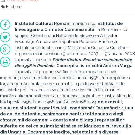
Etichete
Institutul Cultural Român
împreună cu
Institutul de
Investigare a Crimelor Comunismului
în România - cu
sprijinul Consiliulului Naţional de Studiere a Arhivelor
Securităţii, Ambasadei Republicii Polone la Bucureşti,
Institutului Cultural Italian şi Ministerului Culturii şi Cultelor -
organizează în perioada 9 octombrie 2007 – 19 ianuarie 2008
expoziţia itinerantă
Printre rânduri: Ecouri ale evenimentelor
din 1956 în România
.
Concept al istoricului
Andrea Varga
,
expoziţia îşi propune să fixeze în memoria colectivă
importanţa evenimentelor din România anului 1956. Prin amploarea
lor, a reprimării brutale care a urmat şi a pedepselor hotărâte de
instanţele politice, aceste evenimente se înscriu în linia marilor
mişcări anticomuniste care au zdruncinat lagărul socialist, alături de
Budapesta 1956, Praga 1968 sau Gdansk 1980.
24 de execuţii,
1.000 de studenţi exmatriculaţi, condamnări însumând 14.000
de ani de detenţie, schimbarea pentru totdeauna a vieţii
câtorva mii de oameni – acesta este bilanţul represaliilor
suferite de cei ce au îndrăznit să se solidarizeze cu revoluţia
din Ungaria. Documente inedite, selectate din diverse