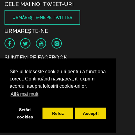
CELE MAI NOI TWEET-URI
URMĂREŞTE-NE PE TWITTER
URMĂREŞTE-NE
SUNTEM PE FACEBOOK
Site-ul folosește cookie-uri pentru a funcționa
corect. Continuând navigarea, iți exprimi
acordul asupra folosirii cookie-urilor.
Află mai mult
Setări
Refuz
Accept!
cookies