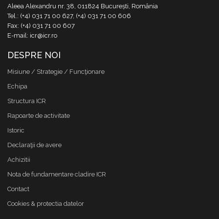
Aleea Alexandru nr. 38, 011824 București, România
Tel.: (+4) 031 71 00 627, (+4) 031 71 00 606
Fax: (+4) 031 71 00 607
E-mail: icr@icr.ro
DESPRE NOI
Misiune / Strategie / Funcţionare
Echipa
Structura ICR
Rapoarte de activitate
Istoric
Declaraţii de avere
Achizitii
Nota de fundamentare cladire ICR
Contact
Cookies & protectia datelor