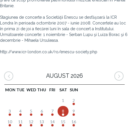
şi are ca scop promovarea patrimoniului muzical enescian în Marea
Britanie.
Stagiunea de concerte a Societăţii Enescu se desfăşoară la ICR
Londra în perioada octombrie 2007 - iunie 2008. Concertele au loc
în prima zi de joi a fiecărei luni în sala de concert a Institutului.
Următoarele concerte: 1 noiembrie - Serban Lupu şi Luiza Borac şi 6
decembrie - Mihaela Ursuleasa.
http://www.icr-london.co.uk/ro/enescu-society.php
AUGUST 2026
MON
TUE
WED
THU
FRI
SAT
SUN
1
2
3
4
5
6
7
8
9
10
11
12
13
14
15
16