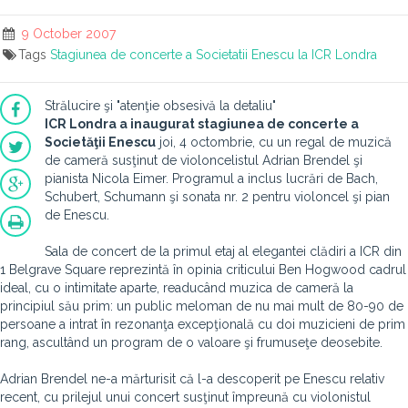
9 October 2007
Tags
Stagiunea de concerte a Societatii Enescu la ICR Londra
Strălucire şi "atenţie obsesivă la detaliu"
ICR Londra a inaugurat
stagiunea de concerte a
Societăţii Enescu
joi, 4 octombrie, cu un regal de muzică
de cameră susţinut de violoncelistul Adrian Brendel şi
pianista Nicola Eimer. Programul a inclus lucrări de Bach,
Schubert, Schumann şi sonata nr. 2 pentru violoncel şi pian
de Enescu.
Sala de concert de la primul etaj al elegantei clădiri a ICR din
1 Belgrave Square reprezintă în opinia criticului Ben Hogwood cadrul
ideal, cu o intimitate aparte, readucând muzica de cameră la
principiul său prim: un public meloman de nu mai mult de 80-90 de
persoane a intrat în rezonanţa excepţională cu doi muzicieni de prim
rang, ascultând un program de o valoare şi frumuseţe deosebite.
Adrian Brendel ne-a mărturisit că l-a descoperit pe Enescu relativ
recent, cu prilejul unui concert susţinut împreună cu violonistul