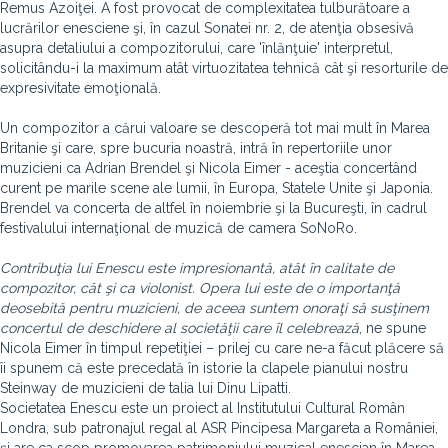
Remus Azoiţei. A fost provocat de complexitatea tulburătoare a
lucrărilor enesciene şi, în cazul Sonatei nr. 2, de atenţia obsesivă
asupra detaliului a compozitorului, care 'înlănţuie' interpretul,
solicitându-i la maximum atât virtuozitatea tehnică cât şi resorturile de
expresivitate emoţională.
Un compozitor a cărui valoare se descoperă tot mai mult în Marea
Britanie şi care, spre bucuria noastră, intră în repertoriile unor
muzicieni ca Adrian Brendel şi Nicola Eimer - aceştia concertând
curent pe marile scene ale lumii, în Europa, Statele Unite şi Japonia.
Brendel va concerta de altfel în noiembrie şi la Bucureşti, în cadrul
festivalului internaţional de muzică de camera SoNoRo.
Contribuţia lui Enescu este impresionantă, atât în calitate de
compozitor, cât şi ca violonist. Opera lui este de o importanţă
deosebită pentru muzicieni, de aceea suntem onoraţi să susţinem
concertul de deschidere al societăţii care îl celebrează
, ne spune
Nicola Eimer în timpul repetiţiei – prilej cu care ne-a făcut plăcere să
îi spunem că este precedată în istorie la clapele pianului nostru
Steinway de muzicieni de talia lui Dinu Lipatti.
Societatea Enescu este un proiect al Institutului Cultural Român
Londra, sub patronajul regal al ASR Pincipesa Margareta a României,