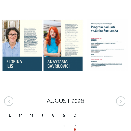
AUGUST 2026
L
M
M
J
V
S
D
1
2