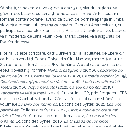
Sâmbătă, 11 noiembrie 2023, de la ora 13:00, standul național va
găzdui dezbaterea cu tema „Promovarea și provocările literaturii
române contemporane“, având ca punct de pornire apariția în limba
slovacă a romanului
Fontana di Trevi
de Gabriela Adameșteanu, cu
participarea autoarelor Florina Ilis și Anastasia Gavrilovici. Dezbaterea
va fi moderată de Jana Páleníková, iar traducerea va fi asigurată de
Eva Kenderessy.
Florina Ilis este scriitoare, cadru universitar la Facultatea de Litere din
cadrul Universității Babeș-Bolyai din Cluj-Napoca, membră a Uniunii
Scriitorilor din România și a PEN România. A publicat poezie, teatru,
eseu, povestiri și romane:
Haiku și caligrame
(2000),
Coborârea de
pe cruce
(2001),
Chemarea lui Matei
(2002),
Cruciada copiilor
(2005),
Cinci nori colorați pe cerul de răsărit
(2006),
Lecția de aritmetică.
Teatru
(2006),
Viețile paralele
(2012),
Cartea numerilor
(2018),
Pandemia veselă și tristă
(2020). Cu sprijinul ICR, prin Programul TPS
derulat de Centrul Național al Cărții au fost publicate în străinătate
volumele:
Le livre des nombres
, Editions des Syrtes, 2021;
Les vies
parallèles
, Editions des Syrtes, 2014;
Cinque nuvole colorate nel
cielo d’Oriente
, Atmosphere Libri, Roma, 2012;
La croisade des
enfants
, Editions des Syrtes, 2010;
La Cruzada de los niños
,