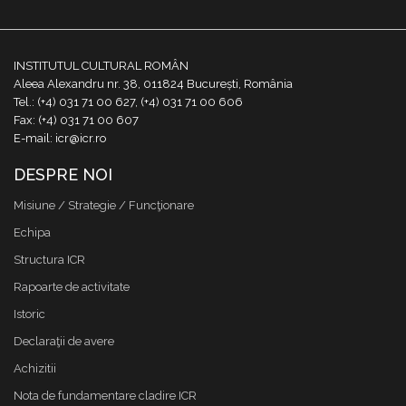
INSTITUTUL CULTURAL ROMÂN
Aleea Alexandru nr. 38, 011824 București, România
Tel.: (+4) 031 71 00 627, (+4) 031 71 00 606
Fax: (+4) 031 71 00 607
E-mail: icr@icr.ro
DESPRE NOI
Misiune / Strategie / Funcţionare
Echipa
Structura ICR
Rapoarte de activitate
Istoric
Declaraţii de avere
Achizitii
Nota de fundamentare cladire ICR