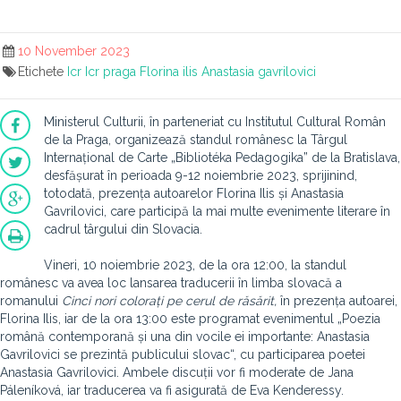
10 November 2023
Etichete
Icr
Icr praga
Florina ilis
Anastasia gavrilovici
Ministerul Culturii, în parteneriat cu Institutul Cultural Român
de la Praga, organizează standul românesc la Târgul
Internațional de Carte „Bibliotéka Pedagogika” de la Bratislava,
desfășurat în perioada 9-12 noiembrie 2023, sprijinind,
totodată, prezența autoarelor Florina Ilis și Anastasia
Gavrilovici, care participă la mai multe evenimente literare în
cadrul târgului din Slovacia.
Vineri, 10 noiembrie 2023, de la ora 12:00, la standul
românesc va avea loc lansarea traducerii în limba slovacă a
romanului
Cinci nori colorați pe cerul de răsărit,
în prezența autoarei,
Florina Ilis, iar de la ora 13:00 este programat evenimentul „Poezia
română contemporană și una din vocile ei importante: Anastasia
Gavrilovici se prezintă publicului slovac“, cu participarea poetei
Anastasia Gavrilovici. Ambele discuții vor fi moderate de Jana
Páleníková, iar traducerea va fi asigurată de Eva Kenderessy.