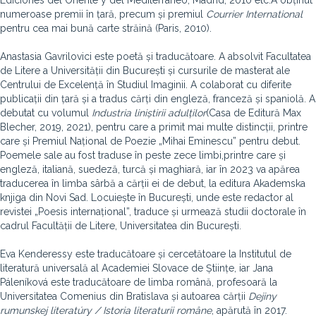
Ediciones del Oriente y del Mediterráneo, Madrid, 2010 etc.A obținut
numeroase premii în țară, precum și premiul
Courrier International
pentru cea mai bună carte străină (Paris, 2010).
Anastasia Gavrilovici este poetă și traducătoare. A absolvit Facultatea
de Litere a Universității din București și cursurile de masterat ale
Centrului de Excelență în Studiul Imaginii. A colaborat cu diferite
publicații din țară și a tradus cărți din engleză, franceză și spaniolă. A
debutat cu volumul
Industria liniștirii adulților
(Casa de Editură Max
Blecher, 2019, 2021), pentru care a primit mai multe distincții, printre
care și Premiul Național de Poezie „Mihai Eminescu” pentru debut.
Poemele sale au fost traduse în peste zece limbi,printre care și
engleză, italiană, suedeză, turcă și maghiară, iar în 2023 va apărea
traducerea în limba sârbă a cărții ei de debut, la editura Akademska
knjiga din Novi Sad. Locuiește în București, unde este redactor al
revistei „Poesis internațional”, traduce și urmează studii doctorale în
cadrul Facultății de Litere, Universitatea din București.
Eva Kenderessy este traducătoare și cercetătoare la Institutul de
literatură universală al Academiei Slovace de Științe, iar Jana
Páleníková este traducătoare de limba română, profesoară la
Universitatea Comenius din Bratislava și autoarea cărții
Dejiny
rumunskej literatúry / Istoria literaturii române
, apărută în 2017.