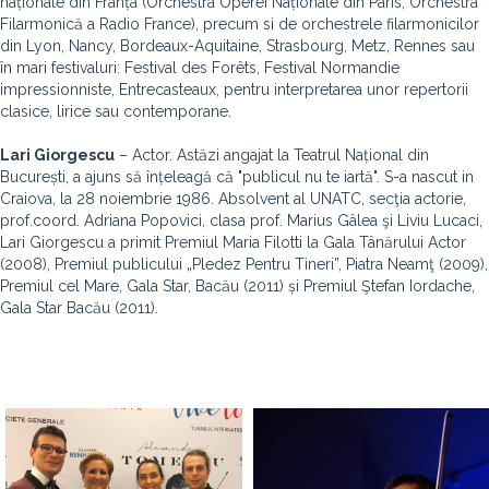
naționale din Franța (Orchestra Operei Naționale din Paris, Orchestra
Filarmonică a Radio France), precum si de orchestrele filarmonicilor
din Lyon, Nancy, Bordeaux-Aquitaine, Strasbourg, Metz, Rennes sau
în mari festivaluri: Festival des Forêts, Festival Normandie
impressionniste, Entrecasteaux, pentru interpretarea unor repertorii
clasice, lirice sau contemporane.
Lari Giorgescu
– Actor. Astăzi angajat la Teatrul Național din
București, a ajuns să înțeleagă că "publicul nu te iartă". S-a nascut in
Craiova, la 28 noiembrie 1986. Absolvent al UNATC, secţia actorie,
prof.coord. Adriana Popovici, clasa prof. Marius Gâlea şi Liviu Lucaci,
Lari Giorgescu a primit Premiul Maria Filotti la Gala Tânărului Actor
(2008), Premiul publicului „Pledez Pentru Tineri”, Piatra Neamţ (2009),
Premiul cel Mare, Gala Star, Bacău (2011) și Premiul Ştefan Iordache,
Gala Star Bacău (2011).