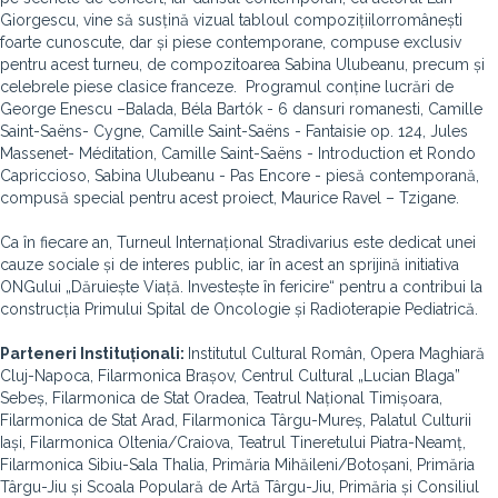
Giorgescu, vine să susțină vizual tabloul compozițiilorromânești
foarte cunoscute, dar și piese contemporane, compuse exclusiv
pentru acest turneu, de compozitoarea Sabina Ulubeanu, precum și
celebrele piese clasice franceze. Programul conține lucrări de
George Enescu –Balada, Béla Bartók - 6 dansuri romanesti, Camille
Saint-Saëns- Cygne, Camille Saint-Saëns - Fantaisie op. 124, Jules
Massenet- Méditation, Camille Saint-Saëns - Introduction et Rondo
Capriccioso, Sabina Ulubeanu - Pas Encore - piesă contemporană,
compusă special pentru acest proiect, Maurice Ravel – Tzigane.
Ca în fiecare an, Turneul Internațional Stradivarius este dedicat unei
cauze sociale și de interes public, iar în acest an sprijină initiativa
ONGului „Dăruiește Viață. Investește în fericire“ pentru a contribui la
construcția Primului Spital de Oncologie și Radioterapie Pediatrică.
Parteneri Instituționali:
Institutul Cultural Român, Opera Maghiară
Cluj-Napoca, Filarmonica Brașov, Centrul Cultural „Lucian Blaga”
Sebeș, Filarmonica de Stat Oradea, Teatrul Național Timișoara,
Filarmonica de Stat Arad, Filarmonica Târgu-Mureș, Palatul Culturii
Iași, Filarmonica Oltenia/Craiova, Teatrul Tineretului Piatra-Neamț,
Filarmonica Sibiu-Sala Thalia, Primăria Mihăileni/Botoșani, Primăria
Târgu-Jiu și Scoala Populară de Artă Târgu-Jiu, Primăria și Consiliul