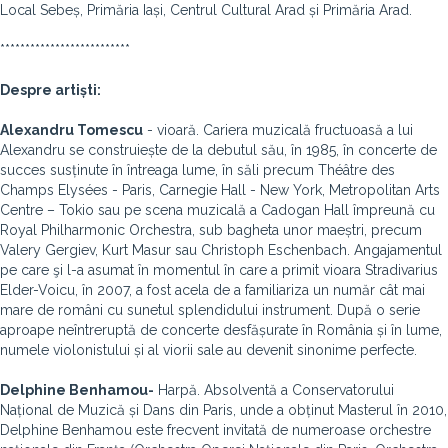
Local Sebeș, Primăria Iași, Centrul Cultural Arad și Primăria Arad.
**************************
Despre artiști:
Alexandru Tomescu
- vioară. Cariera muzicală fructuoasă a lui
Alexandru se construiește de la debutul său, în 1985, în concerte de
succes susținute în întreaga lume, în săli precum Théâtre des
Champs Elysées - Paris, Carnegie Hall - New York, Metropolitan Arts
Centre – Tokio sau pe scena muzicală a Cadogan Hall împreună cu
Royal Philharmonic Orchestra, sub bagheta unor maeștri, precum
Valery Gergiev, Kurt Masur sau Christoph Eschenbach. Angajamentul
pe care şi l-a asumat în momentul în care a primit vioara Stradivarius
Elder-Voicu, în 2007, a fost acela de a familiariza un număr cât mai
mare de români cu sunetul splendidului instrument. După o serie
aproape neîntreruptă de concerte desfășurate în România și în lume,
numele violonistului și al viorii sale au devenit sinonime perfecte.
Delphine Benhamou-
Harpă. Absolventă a Conservatorului
Național de Muzică și Dans din Paris, unde a obținut Masterul în 2010,
Delphine Benhamou este frecvent invitată de numeroase orchestre