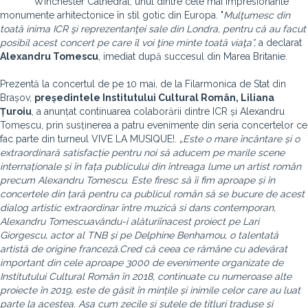
Winchester Cathedral, unul dintre cele mai impresionante
monumente arhitectonice în stil gotic din Europa. "
Mulţumesc din
toată inima ICR şi reprezentanţei sale din Londra, pentru că au facut
posibil acest concert pe care îl voi ţine minte toată viaţa”,
a declarat
Alexandru Tomescu
, imediat după succesul din Marea Britanie.
Prezentă la concertul de pe 10 mai, de la Filarmonica de Stat din
Brașov,
președintele Institutului Cultural Român, Liliana
Țuroiu
, a anunțat continuarea colaborării dintre ICR și Alexandru
Tomescu, prin susținerea a patru evenimente din seria concertelor ce
fac parte din turneul VIVE LA MUSIQUE!. „
Este o mare încântare și o
extraordinară satisfacție pentru noi să aducem pe marile scene
internaționale și în fața publicului din întreaga lume un artist român
precum Alexandru Tomescu. Este firesc să îi fim aproape și în
concertele din țară pentru ca publicul român să se bucure de acest
dialog artistic extraordinar între muzică si dans contemporan,
Alexandru Tomescuavându-i alăturiînacest proiect pe Lari
Giorgescu, actor al TNB și pe Delphine Benhamou, o talentată
artistă de origine franceză.Cred că ceea ce rămâne cu adevărat
important din cele aproape 3000 de evenimente organizate de
Institutului Cultural Român în 2018, continuate cu numeroase alte
proiecte în 2019, este de găsit în mințile și inimile celor care au luat
parte la acestea. Așa cum zecile și sutele de titluri traduse și