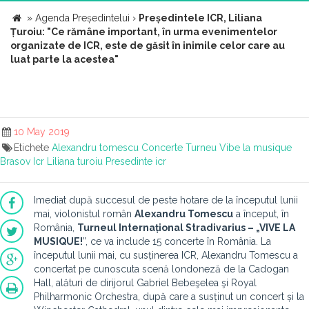
»
Agenda Președintelui
›
Președintele ICR, Liliana
Țuroiu: "Ce rămâne important, în urma evenimentelor
organizate de ICR, este de găsit în inimile celor care au
luat parte la acestea"
10 May 2019
Etichete
Alexandru tomescu
Concerte
Turneu
Vibe la musique
Brasov
Icr
Liliana turoiu
Presedinte icr
Imediat după succesul de peste hotare de la începutul lunii
mai, violonistul român
Alexandru Tomescu
a început, în
România,
Turneul Internațional Stradivarius – „VIVE LA
MUSIQUE!
”, ce va include 15 concerte în România. La
începutul lunii mai, cu susținerea ICR, Alexandru Tomescu a
concertat pe cunoscuta scenă londoneză de la Cadogan
Hall, alături de dirijorul Gabriel Bebeşelea şi Royal
Philharmonic Orchestra, după care a susținut un concert și la