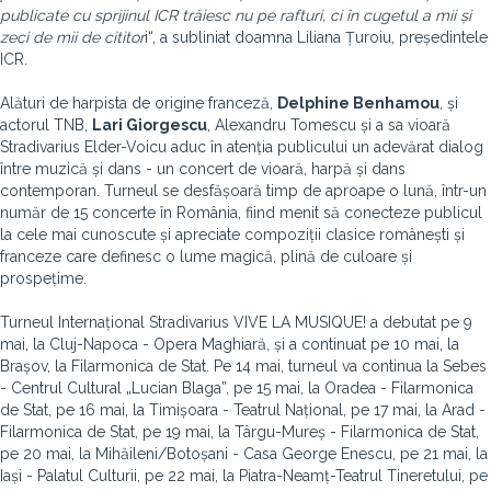
publicate cu sprijinul ICR trăiesc nu pe rafturi, ci în cugetul a mii și
zeci de mii de cititor
i“, a subliniat doamna Liliana Țuroiu, președintele
ICR.
Alături de harpista de origine franceză,
Delphine Benhamou
, și
actorul TNB,
Lari Giorgescu
, Alexandru Tomescu și a sa vioară
Stradivarius Elder-Voicu aduc în atenția publicului un adevărat dialog
între muzică și dans - un concert de vioară, harpă și dans
contemporan. Turneul se desfășoară timp de aproape o lună, într-un
număr de 15 concerte în România, fiind menit să conecteze publicul
la cele mai cunoscute și apreciate compoziții clasice românești și
franceze care definesc o lume magică, plină de culoare și
prospețime.
Turneul Internațional Stradivarius VIVE LA MUSIQUE! a debutat pe 9
mai, la Cluj-Napoca - Opera Maghiară, și a continuat pe 10 mai, la
Brașov, la Filarmonica de Stat. Pe 14 mai, turneul va continua la Sebes
- Centrul Cultural „Lucian Blaga”, pe 15 mai, la Oradea - Filarmonica
de Stat, pe 16 mai, la Timișoara - Teatrul Național, pe 17 mai, la Arad -
Filarmonica de Stat, pe 19 mai, la Târgu-Mureș - Filarmonica de Stat,
pe 20 mai, la Mihăileni/Botoșani - Casa George Enescu, pe 21 mai, la
Iași - Palatul Culturii, pe 22 mai, la Piatra-Neamț-Teatrul Tineretului, pe