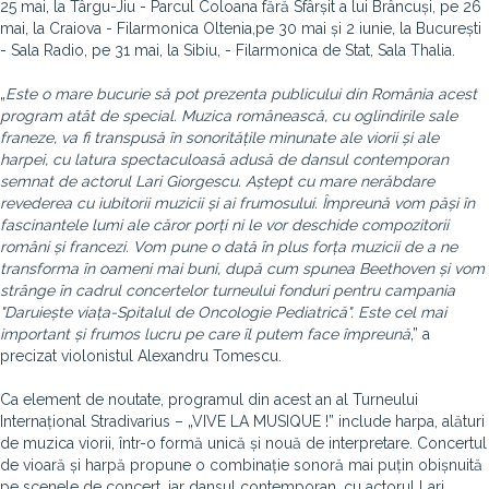
25 mai, la Târgu-Jiu - Parcul Coloana fără Sfârșit a lui Brâncuși, pe 26
mai, la Craiova - Filarmonica Oltenia,pe 30 mai și 2 iunie, la București
- Sala Radio, pe 31 mai, la Sibiu, - Filarmonica de Stat, Sala Thalia.
„
Este o mare bucurie să pot prezenta publicului din România acest
program atât de special. Muzica românească, cu oglindirile sale
franeze, va fi transpusă în sonoritățile minunate ale viorii și ale
harpei, cu latura spectaculoasă adusă de dansul contemporan
semnat de actorul Lari Giorgescu. Aștept cu mare nerăbdare
revederea cu iubitorii muzicii și ai frumosului. Împreună vom păși în
fascinantele lumi ale căror porți ni le vor deschide compozitorii
români și francezi. Vom pune o dată în plus forța muzicii de a ne
transforma în oameni mai buni, după cum spunea Beethoven și vom
strânge în cadrul concertelor turneului fonduri pentru campania
"Daruiește viața-Spitalul de Oncologie Pediatrică". Este cel mai
important și frumos lucru pe care îl putem face împreună
,” a
precizat violonistul Alexandru Tomescu.
Ca element de noutate, programul din acest an al Turneului
Internațional Stradivarius – „VIVE LA MUSIQUE !” include harpa, alături
de muzica viorii, într-o formă unică și nouă de interpretare. Concertul
de vioară și harpă propune o combinație sonoră mai puțin obișnuită
pe scenele de concert, iar dansul contemporan, cu actorul Lari