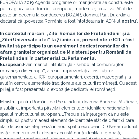
EUROPALIA 2019.Agenda programelor menționate se construiește
pe imaginea unei Românii europene, moderne și creative. Aflat de
peste un deceniu la conducerea BOZAR, domnul Paul Dujardin a
declarat că „povestea României a fost întotdeauna în ADN-ul
nostru
”.
În contextul marcării „Zilei Românilor de Pretutindeni” și a
„Zilei Universale a Iei”, la 7 iunie a.c., președintele ICR a fost
invitat să participe la un eveniment dedicat românilor din
afara granițelor organizat de Ministerul pentru Românii de
Pretutindeni în parteneriat cu Parlamentul
European.
Evenimentul, intitulată
„
Ia - simbol al comunităților
românești din Europa
”
, a reunit reprezentați ai instituțiilor
guvernamentale, ai ICR, europarlamentari, experți, muzeografi și a
avut în centru elementele tradiționale ale culturii românești. Cu acest
prilej, a fost prezentată o expoziție dedicată iei românești.
Ministrul pentru Românii de Pretutindeni, doamna Andreea Păstârnac,
a subliniat importanța păstrării elementelor identitare naționale în
spațiul multicultural european.
„
Trebuie să înțelegem că nu este
simplu să păstrăm acest element de identitate atât de diferit și care
atât de ușor se integrează în noul spațiu european. (...) Ne-am adunat
astăzi pentru a vorbi despre această nouă identitate globală,