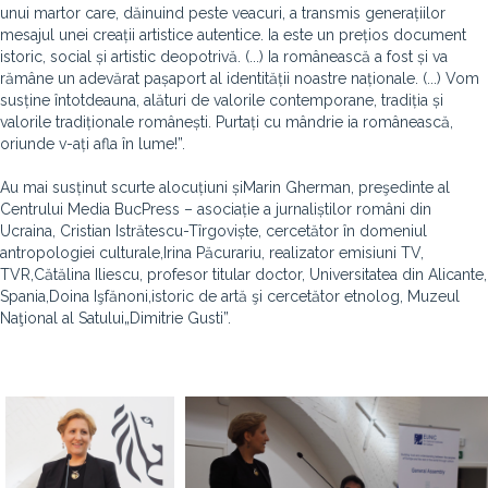
unui martor care, dăinuind peste veacuri, a transmis generațiilor
mesajul unei creații artistice autentice. Ia este un prețios document
istoric, social și artistic deopotrivă. (...) Ia românească a fost și va
rămâne un adevărat pașaport al identității noastre naționale. (...) Vom
susține întotdeauna, alături de valorile contemporane, tradiția și
valorile tradiționale românești. Purtați cu mândrie ia românească,
oriunde v-ați afla în lume!”.
Au mai susținut scurte alocuțiuni șiMarin Gherman, preşedinte al
Centrului Media BucPress – asociație a jurnaliștilor români din
Ucraina, Cristian Istrătescu-Tîrgoviște, cercetător în domeniul
antropologiei culturale,Irina Păcurariu, realizator emisiuni TV,
TVR,Cătălina Iliescu, profesor titular doctor, Universitatea din Alicante,
Spania,Doina Işfănoni,istoric de artă şi cercetător etnolog, Muzeul
Naţional al Satului„Dimitrie Gusti”.