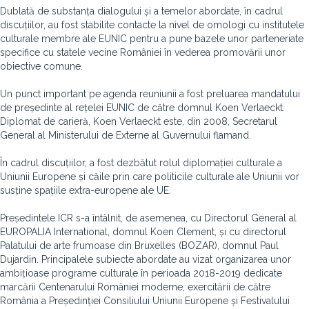
Dublată de substanța dialogului și a temelor abordate, în cadrul
discuțiilor, au fost stabilite contacte la nivel de omologi cu institutele
culturale membre ale EUNIC pentru a pune bazele unor parteneriate
specifice cu statele vecine României în vederea promovării unor
obiective comune.
Un punct important pe agenda reuniunii a fost preluarea mandatului
de președinte al rețelei EUNIC de către domnul Koen Verlaeckt.
Diplomat de carieră, Koen Verlaeckt este, din 2008, Secretarul
General al Ministerului de Externe al Guvernului flamand.
În cadrul discuțiilor, a fost dezbătut rolul diplomației culturale a
Uniunii Europene și căile prin care politicile culturale ale Uniunii vor
susține spațiile extra-europene ale UE.
Președintele ICR s-a întâlnit, de asemenea, cu Directorul General al
EUROPALIA International, domnul Koen Clement, și cu directorul
Palatului de arte frumoase din Bruxelles (BOZAR), domnul Paul
Dujardin. Principalele subiecte abordate au vizat organizarea unor
ambițioase programe culturale în perioada 2018-2019 dedicate
marcării Centenarului României moderne, exercitării de către
România a Președinției Consiliului Uniunii Europene și Festivalului