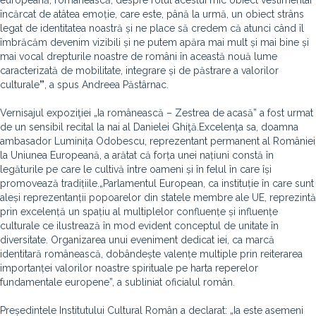
europeană, românească, despre rolul acestui mic obiect vestimentar
încărcat de atâtea emoție, care este, până la urmă, un obiect strâns
legat de identitatea noastră și ne place să credem că atunci când îl
îmbrăcăm devenim vizibili și ne putem apăra mai mult și mai bine și
mai vocal drepturile noastre de români în această nouă lume
caracterizată de mobilitate, integrare și de păstrare a valorilor
culturale
”
, a spus Andreea Păstârnac.
Vernisajul expoziţiei „Ia românească – Zestrea de acasă” a fost urmat
de un sensibil recital la nai al Danielei Ghiţă.Excelenţa sa, doamna
ambasador Luminița Odobescu, reprezentant permanent al României
la Uniunea Europeană, a arătat că forța unei națiuni constă în
legăturile pe care le cultivă între oameni și în felul în care își
promovează tradițiile.„Parlamentul European, ca instituție în care sunt
aleși reprezentanții popoarelor din statele membre ale UE, reprezintă
prin excelență un spațiu al multiplelor confluențe și influențe
culturale ce ilustrează în mod evident conceptul de unitate în
diversitate. Organizarea unui eveniment dedicat iei, ca marcă
identitară românească, dobândește valențe multiple prin reiterarea
importanței valorilor noastre spirituale pe harta reperelor
fundamentale europene”, a subliniat oficialul român.
Președintele Institutului Cultural Român a declarat: „Ia este asemeni