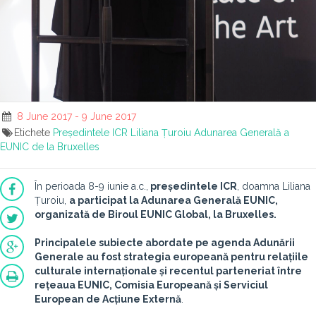
8 June 2017 - 9 June 2017
Etichete
Președintele ICR
Liliana Țuroiu
Adunarea Generală a
EUNIC de la Bruxelles
În perioada 8-9 iunie a.c.,
președintele ICR
, doamna Liliana
Țuroiu,
a participat la Adunarea Generală EUNIC,
organizată de Biroul EUNIC Global, la Bruxelles.
Principalele subiecte abordate pe agenda Adunării
Generale au fost strategia europeană pentru relațiile
culturale internaționale și recentul parteneriat între
rețeaua EUNIC, Comisia Europeană și Serviciul
European de Acțiune Externă
.