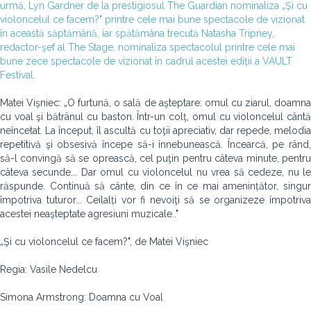
urmă, Lyn Gardner de la prestigiosul The Guardian nominaliza „Şi cu
violoncelul ce facem?" printre cele mai bune spectacole de vizionat
în această săptămână, iar spătămâna trecută Natasha Tripney,
redactor-şef al The Stage, nominaliza spectacolul printre cele mai
bune zece spectacole de vizionat în cadrul acestei ediţii a VAULT
Festival.
Matei Vişniec: „O furtună, o sală de aşteptare: omul cu ziarul, doamna
cu voal şi bătrânul cu baston. Într-un colţ, omul cu violoncelul cântă
neîncetat. La început, îl ascultă cu toţii apreciativ, dar repede, melodia
repetitivă şi obsesivă începe să-i înnebunească. Încearcă, pe rând,
să-l convingă să se oprească, cel puţin pentru câteva minute, pentru
câteva secunde... Dar omul cu violoncelul nu vrea să cedeze, nu le
răspunde. Continuă să cânte, din ce în ce mai amenințător, singur
împotriva tuturor... Ceilalți vor fi nevoiţi să se organizeze împotriva
acestei neaşteptate agresiuni muzicale.."
„Şi cu violoncelul ce facem?", de Matei Vişniec
Regia: Vasile Nedelcu
Simona Armstrong: Doamna cu Voal