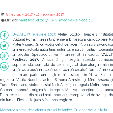
8 February 2017 - 12 February 2017
Etichete
Vault festival 2017
ICR
Vișniec
Vasile Nedelcu
UPDATE (7 februarie 2017)
Atelier Studio Theatre şi Institutul
Cultural Român prezintă premiera britanică a capodoperei lui
Matei Vişniec „Şi cu violoncelul ce facem?", o satiră savuroasă
și mereu actuală autoritarismului, care atacă frontal intoleranța
şi prostia. Spectacolul va fi prezentat în cadrul
VAULT
Festival 2017.
Amuzantă şi neagră, această comedi
suprarealistă, semnată de cel mai jucat dramaturg român în
viață, este pusă în scenă de o echipă creativă formată, în cea
mai mare parte, din artiști români stabiliți în Marea Britanie:
regizorul Vasile Nedelcu, actorii Simona Armstrong, Mihai Arsene şi
Tudor Smoleanu, violoncelistul Nick Allen şi coregrafa Mălina Andrei.
Coloana sonoră originală, interpretată live, aparține lui Iancu
Dumitrescu, unul dintre cei mai importanţi compozitori de avangardă
din lume. Piesa este jucată în limba engleză.
Montarea a atras deja atenţia presei britanice. Cu doar două zile în