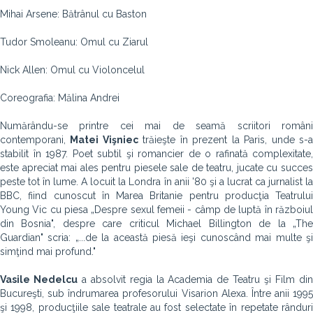
Mihai Arsene: Bătrânul cu Baston
Tudor Smoleanu: Omul cu Ziarul
Nick Allen: Omul cu Violoncelul
Coreografia: Mălina Andrei
Numărându-se printre cei mai de seamă scriitori români
contemporani,
Matei Vişniec
trăieşte în prezent la Paris, unde s-
stabilit în 1987. Poet subtil şi romancier de o rafinată complexitate,
este apreciat mai ales pentru piesele sale de teatru, jucate cu succes
peste tot în lume. A locuit la Londra în anii '80 şi a lucrat ca jurnalist la
BBC, fiind cunoscut în Marea Britanie pentru producţia Teatrului
Young Vic cu piesa „Despre sexul femeii - câmp de luptă în războiul
din Bosnia", despre care criticul Michael Billington de la „The
Guardian" scria: „...de la această piesă ieşi cunoscând mai multe şi
simţind mai profund."
Vasile Nedelcu
a absolvit regia la Academia de Teatru şi Film di
Bucureşti, sub îndrumarea profesorului Visarion Alexa. Între anii 1995
şi 1998, producţiile sale teatrale au fost selectate în repetate rânduri