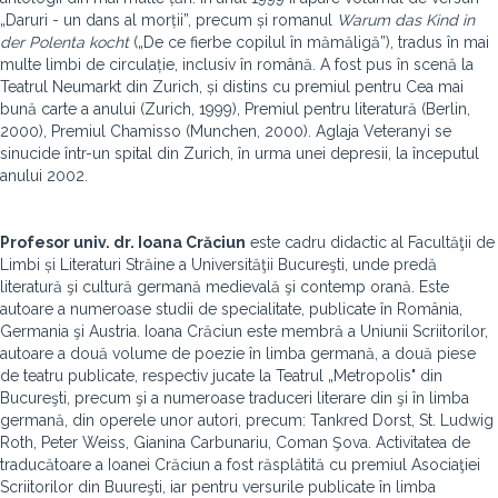
„Daruri - un dans al morții”, precum și romanul
Warum das Kind in
der Polenta kocht
(„De ce
fierbe copilul în mămăligă”), tradus în mai
multe limbi de circulație, inclusiv în română. A fost pus în scenă la
Teatrul Neumarkt din Zurich, și distins cu premiul
pentru Cea mai
bună carte a anului (Zurich, 1999), Premiul pentru literatură (Berlin,
2000), Premiul
Chamisso (Munchen, 2000). Aglaja Veteranyi se
sinucide într-un spital din Zurich, în urma unei
depresii, la începutul
anului 2002.
Profesor univ. dr. Ioana Crăciun
este cadru didactic al Facultăţii de
Limbi ș
i Literaturi Străine
a
Universităţii Bucureşti, unde predă
literatură şi cultură germană medievală şi contemp orană.
Este
autoare
a numeroase studii de specialitate, publicate în România,
Germania şi Austria
.
Ioana Crăciun este membră a Uniunii Scriitorilor,
autoare a două volume de poezie în limba germană, a două piese
de teatru publicate
,
resp
ectiv
jucate la Teatrul „Metropolis" din
Bucureşti, precum şi a numeroase traduceri literare din şi în lim
ba
germană, din operele unor autori, precum: Tankred Dorst, St. Ludwig
Roth, Peter Weiss, Gianina Carbunariu, Coman Şova. Activitatea de
traducătoare a Ioanei Crăciun a fost răsplătită cu premiul Asociaţiei
Scriitorilor din Buureşti, iar pentru versurile p
ublicate în limba