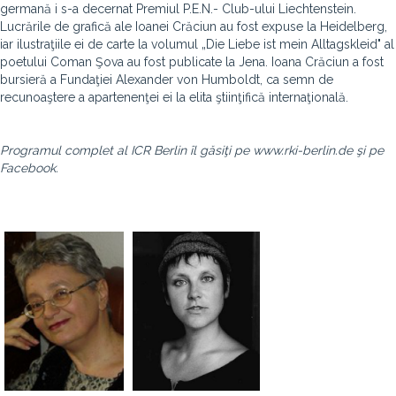
germană i s-a decernat Premiul P.E.N.- Club-ului Liechtenstein.
Lucrările de grafică ale Ioanei Crăciun au fost expuse la Heidelberg,
iar ilustraţiile ei de carte la volumul „Die Liebe ist mein Alltagskleid" al
poetului Coman Şova au fost publicate la Jena. Ioana Crăciun
a
fost
bursieră a Fundaţiei Alexander von Humboldt, ca semn de
recunoaştere a apartenenţei ei la elita ştiinţifică internaţională.
Programul complet al ICR Berlin îl găsiţi pe
www.rki-berlin.de şi pe
Facebook.