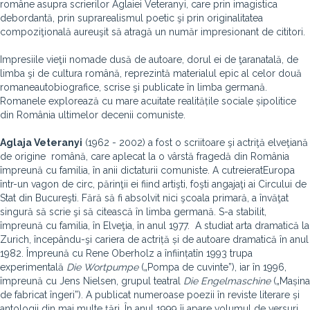
române asupra
scrierilor
Aglaiei Veteranyi, care prin
imagistica
debordantă, prin suprarealismul poetic şi prin originalitatea
compoziţională a
u
reuşit să atragă un număr impresionant de cititori.
Impresiile vieţii nomade dusă de autoare, dorul ei de ţara
natală
,
de
limba şi de cultura română
,
reprezintă materialul epic al
celor două
roman
e
autobiografic
e
, scris
e
şi publicat
e
în limba germană.
Roman
ele
explorează
cu
mare acuitate realitățile sociale și
politice
din România ultimelor decenii comuniste.
Aglaja Veteranyi
(1962 - 2002) a fost o scriitoare şi actriţă elveţiană
de origine
r
omână, care a
plecat la o vârstă fragedă
din România
împreună cu familia
, în anii dictaturii comuniste. A cutreierat
Europa
într-un vagon de circ, părinţii ei fiind artişti,
foşti angajaţi ai Circului de
S
tat din Bucureşti.
Fără să fi absolvit nici şcoala primară, a învăţat
singură să scrie şi să citească în limba germană. S
-
a
stabilit,
împreună cu familia, în Elveţia, în anul 1977. A studiat arta dramatică la
Zurich, începându
-
şi
cariera de actriță și de autoare dramatică în anul
1982. Împreună cu Rene Oberholz a înființat
în 1993
trupa
experimentală
Die Wortpumpe
(„Pompa de c
uvinte”), iar în 1996
,
împreună cu Jens
Nielsen
,
grupul teatral
Die Engelmaschine
(„Mașina
de fabricat îngeri”). A publicat
numeroase poezii în reviste literare și
antologii din mai multe țări. În anul 1999 îi apare volumul de
versuri