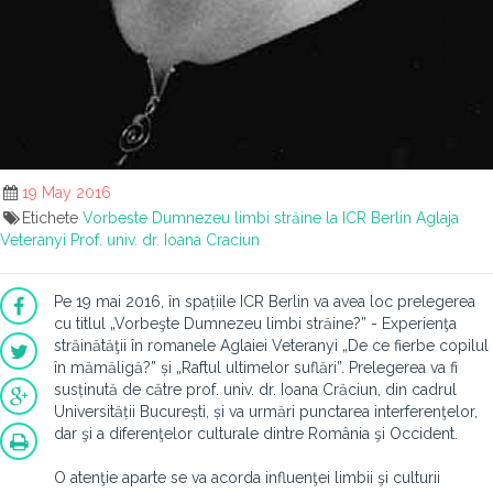
19 May 2016
Etichete
Vorbeste Dumnezeu limbi străine la ICR Berlin
Aglaja
Veteranyi
Prof. univ. dr. Ioana Craciun
Pe 19 mai 2016, în spațiile ICR Berlin va avea loc prelegerea
cu titlul „
Vorbeşte Dumnezeu limbi străine?” - Experienţa
străinătăţii în roman
ele
Aglaiei Veteranyi „De
ce fierbe copilul
în mămăligă?”
ș
i „Raftul ultime
lor
suflări”. Prelegerea va fi
susținută de către
prof. univ. dr. Ioana Crăciun
, din cadrul
Universității București, și va
urmăr
i
punctarea interferenţelor,
dar şi a diferenţel
or culturale dintre România şi Occident.
O atenţie aparte
se va acorda influenţei limbii şi culturii