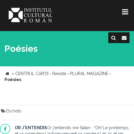
Poésies
»
CENTRUL CĂRŢII
›
Reviste
›
PLURAL MAGAZINE
›
Poésies
Etichete
OR J'ENTENDIS
Or j'entendis rire Satan:- "Oh! Le printemps,
et sa splendeur,L'adolescenceet sa candeur,Les lis et les