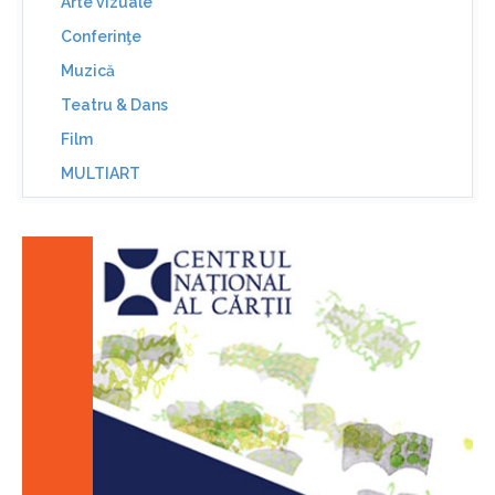
Arte vizuale
Conferinţe
Muzică
Teatru & Dans
Film
MULTIART