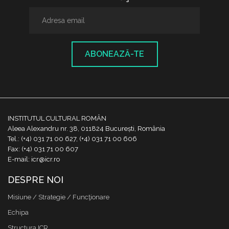
ABONEAZĂ-TE
INSTITUTUL CULTURAL ROMÂN
Aleea Alexandru nr. 38, 011824 București, România
Tel.: (+4) 031 71 00 627, (+4) 031 71 00 606
Fax: (+4) 031 71 00 607
E-mail: icr@icr.ro
DESPRE NOI
Misiune / Strategie / Funcţionare
Echipa
Structura ICR