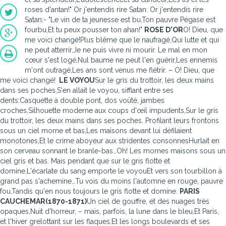
roses d'antan!" Or j'entendis rire Satan: Or j'entendis rire
Satan:- "Le vin de ta jeunesse est bu,Ton pauvre Pégase est
fourbu,Et tu peux pousser ton ahan!"
ROSE D'OR
O! Dieu, que
me voici changé!Plus blême que le naufragé,Qui lutte et qui
ne peut atterrir,Je ne puis vivre ni mourir. Le mal en mon
cœur s'est logé,Nul baume ne peut l'en guérir,Les ennemis
m'ont outragé,Les ans sont venus me flétrir. – O! Dieu, que
me voici changé!
LE VOYOU
Sur le gris du trottoir, les deux mains
dans ses poches,S'en allait le voyou, sifflant entre ses
dents:Casquette à double pont, dos voûté, jambes
croches,Silhouette moderne aux coups d'œil impudents,Sur le gris
du trottoir, les deux mains dans ses poches. Profilant leurs frontons
sous un ciel morne et bas,Les maisons devant lui défilaient
monotones,Et le crime aboyeur aux stridentes consonnesHurlait en
son cerveau sonnant le branle-bas…Oh! Les mornes maisons sous un
ciel gris et bas. Mais pendant que sur le gris flotte et
domine,L'écarlate du sang emporte le voyouEt vers son tourbillon à
grand pas s'achemine…Tu vois du moins l'automne en rouge, pauvre
fou,Tandis qu'en nous toujours le gris flotte et domine.
PARIS
CAUCHEMAR
(1870-1871)
Un ciel de gouffre, et des nuages très
opaques,Nuit d'horreur, – mais, parfois, la lune dans le bleu,Et Paris,
et l'hiver grelottant sur les flaques,Et les longs boulevards et ses