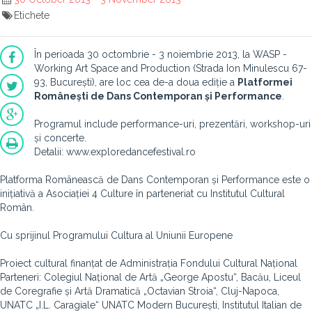
Etichete
În perioada 30 octombrie - 3 noiembrie 2013, la WASP -
Working Art Space and Production (Strada Ion Minulescu 67-
93, București), are loc cea de-a doua ediție a
Platformei
Românești de Dans Contemporan și Performance
.
Programul include performance-uri, prezentări, workshop-uri
și concerte.
Detalii: www.exploredancefestival.ro
Platforma Românească de Dans Contemporan și Performance este o
inițiativă a Asociației 4 Culture în parteneriat cu Institutul Cultural
Român.
Cu sprijinul Programului Cultura al Uniunii Europene
Proiect cultural finanțat de Administrația Fondului Cultural Național
Parteneri: Colegiul Național de Artă „George Apostu“, Bacău, Liceul
de Coregrafie și Artă Dramatică „Octavian Stroia“, Cluj-Napoca,
UNATC „I.L. Caragiale“ UNATC Modern București, Institutul Italian de