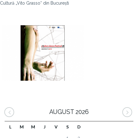
Cultură „Vito Grasso“ din București
AUGUST 2026
L
M
M
J
V
S
D