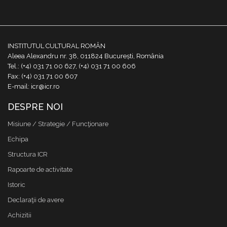
INSTITUTUL CULTURAL ROMÂN
Aleea Alexandru nr. 38, 011824 București, România
Tel.: (+4) 031 71 00 627, (+4) 031 71 00 606
Fax: (+4) 031 71 00 607
E-mail: icr@icr.ro
DESPRE NOI
Misiune / Strategie / Funcţionare
Echipa
Structura ICR
Rapoarte de activitate
Istoric
Declaraţii de avere
Achizitii