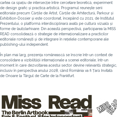
cartea ca spațiu de intersecție între cercetare teoretică, experiment
de design grafic și practica artistică. Programul reunește serii
editoriale precum Cărțile de Artist, Cărțile de Arhitectură, Parkour și
Exhibition-Dossier și este coordonat, începând cu 2021, de Institutul
Prezentului, o platformă interdisciplinară axată pe cultură vizuală și
forme de (auto)arhivare. Din această perspectivă, participarea la MISS
READ consolidează o strategie de internaționalizare a practicilor
editoriale românești și de integrare în rețelele contemporane ale
publishing-ului independent.
În plan mai larg, prezența românească se înscrie într-un context de
consolidare a vizibilității internaționale a scenei editoriale, într-un
moment în care dezvoltarea acestui sector devine relevantă strategic,
inclusiv în perspectiva anului 2028, când România va fi Țară Invitată
de Onoare la Târgul de Carte de la Frankfurt.