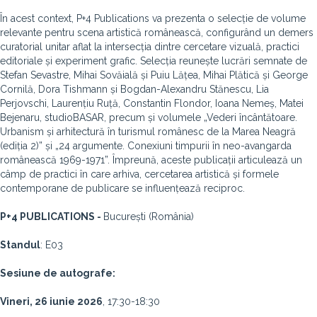
În acest context, P+4 Publications va prezenta o selecție de volume
relevante pentru scena artistică românească, configurând un demers
curatorial unitar aflat la intersecția dintre cercetare vizuală, practici
editoriale și experiment grafic. Selecția reunește lucrări semnate de
Stefan Sevastre, Mihai Sovăială și Puiu Lățea, Mihai Plătică și George
Cornilă, Dora Tishmann și Bogdan-Alexandru Stănescu, Lia
Perjovschi, Laurențiu Ruță, Constantin Flondor, Ioana Nemeș, Matei
Bejenaru, studioBASAR, precum și volumele „Vederi încântătoare.
Urbanism și arhitectură în turismul românesc de la Marea Neagră
(ediția 2)” și „24 argumente. Conexiuni timpurii în neo-avangarda
românească 1969-1971”. Împreună, aceste publicații articulează un
câmp de practici în care arhiva, cercetarea artistică și formele
contemporane de publicare se influențează reciproc.
P+4 PUBLICATIONS -
București (România)
Standul
: E03
Sesiune de autografe:
Vineri, 26 iunie 2026
, 17:30-18:30