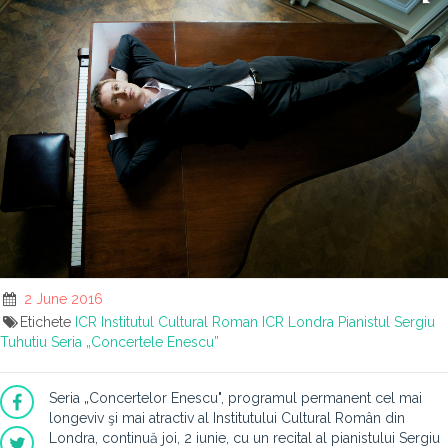
2 June 2016
Etichete
ICR
Institutul Cultural Roman
ICR Londra
Pianistul Sergiu
Tuhutiu
Seria „Concertele Enescu”
Seria „Concertelor Enescu", programul permanent cel mai
longeviv şi mai atractiv al Institutului Cultural Român din
Londra, continuă joi, 2 iunie, cu un recital al pianistului Sergiu