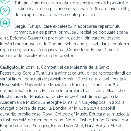
Tuhuţiu, tânăr muzician a cărui prezență scenică hipnotică e
susținută atât de o pasiune ce transpare în fiecare tușeu, cât și
de o impresionantă măiestrie interpretativă.
Sergiu Tuhuţiu, care excelează în abordarea repertoriului
romantic, a ales pentru primul său recital pe populara scenă
din 1 Belgrave Square un program irezistibil, din care nu lipsesc
lucrări binecunoscute de Chopin, Schumann și Liszt, dar și, conform
regulii ce guvernează organizarea „Concertelor Enescu", piese
semnate de marele nostru compozitor.
Câștigător, în 2013, al Competiției de Măiestrie de la Sankt
Petersburg, Sergiu Tuhuțiu s-a afirmat ca unul dintre reprezentanții de
vârf ai tinerei generații de pianiști români. După ce și-a luat licența la
Universitatea Națională de Muzică din București, în anul 2006, a
obținut două titluri de Master în Interpretare Pianistică, la Staatliche
Hochschule für Musik und Darstellende Kunst din Stuttgart și la
Academia de Muzică „Gheorghe Dima" din Cluj-Napoca. În 2011, a
câștigat o bursă de studii la Londra, iar în iulie 2013 a absolvit
cursurile prestigioasei Royal College of Music. Educația sa muzicală
a fost marcată de mentori precum Norma Fisher, Bruno Canino, Igor
Blagodatov, Nina Seregina, Konrad von Abel, Dana Borșan, Steluța