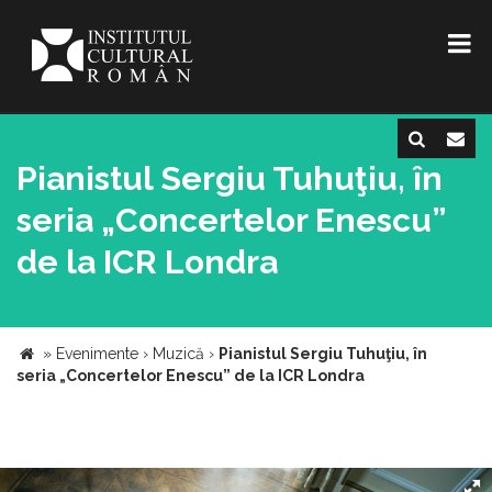
Pianistul Sergiu Tuhuţiu, în
seria „Concertelor Enescu”
de la ICR Londra
»
Evenimente
›
Muzică
›
Pianistul Sergiu Tuhuţiu, în
seria „Concertelor Enescu” de la ICR Londra