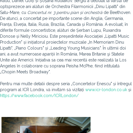
Radu, Daniel Goiți și Șoșana Rudiakov. Sergiu a debutat la vârsta de
optsprezece ani alături de Orchestra Filarmonicii „Dinu Lipatti" din
Satu-Mare, cu
Concertul nr. 3 pentru pian și orchestră
de Beethoven.
De atunci, a concertat pe importante scene din Anglia, Germania,
Franța, Elveția, Italia, Rusia, Brazilia, Canada și România. A evoluat, în
diferite formule concertistice, alături de Șerban Lupu, Ruxandra
Donose și Nelly Miricioiu. Este președintele Asociației „Lipatti Music
Production" și inițiatorul proiectelor muzicale „In Memoriam Dinu
Lipatti", „Piano Colours" și „Leading Young Musicians". În ultimii doi
ani, a avut numeroase apariții în România, Marea Britanie şi Statele
Unite ale Americii. Inițiativa sa cea mai recentă este realizată la Los
Angeles în colaborare cu soprana Peisha McPhe, fiind intitulată
„Chopin Meets Broadway".
Pentru mai multe detalii despre seria „Concertelor Enescu" și întregul
program al ICR Londra, vă invităm să vizitați
www.icr-london.co.uk
și
https://www.facebook.com/ICRLondon/