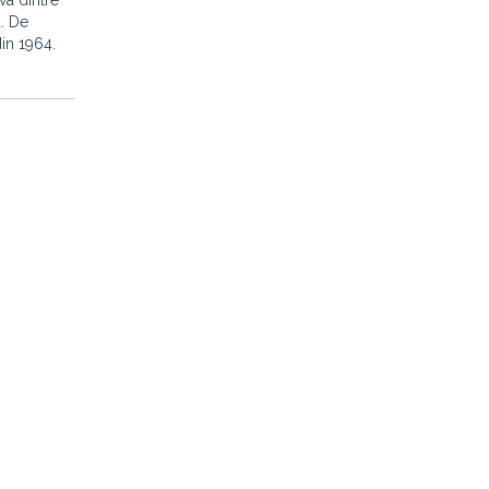
va dintre
u. De
din 1964.