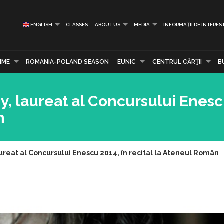
ENGLISH
CLASSES
ABOUT US
MEDIA
INFORMAȚII DE INTERES
MME
ROMANIA-POLAND SEASON
EUNIC
CENTRUL CĂRŢII
B
iy, laureat al Concursului Enesc
n
laureat al Concursului Enescu 2014, în recital la Ateneul Român