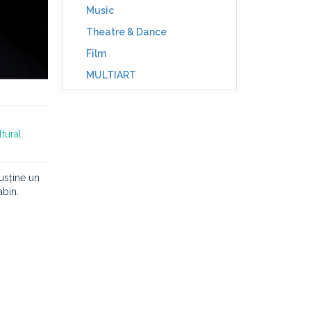
Music
Theatre & Dance
Film
MULTIART
tural
susține un
abin.