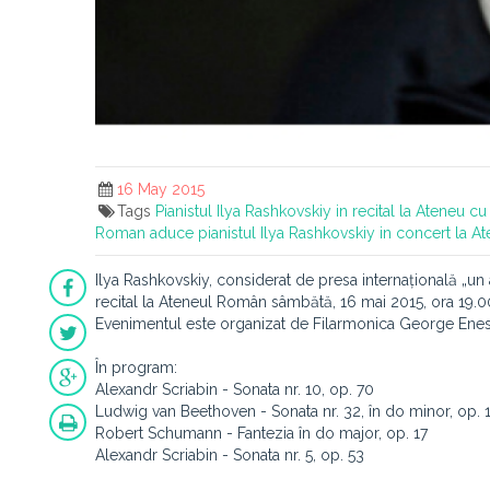
16 May 2015
Tags
Pianistul Ilya Rashkovskiy in recital la Ateneu cu 
Roman aduce pianistul Ilya Rashkovskiy in concert la A
Ilya Rashkovskiy, considerat de presa internațională „un 
recital la Ateneul Român sâmbătă, 16 mai 2015, ora 19.00
Evenimentul este organizat de Filarmonica George Enescu,
În program:
Alexandr Scriabin - Sonata nr. 10, op. 70
Ludwig van Beethoven - Sonata nr. 32, în do minor, op. 
Robert Schumann - Fantezia în do major, op. 17
Alexandr Scriabin - Sonata nr. 5, op. 53