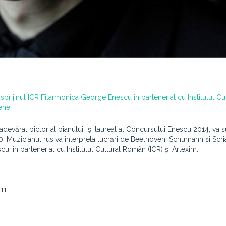
sprijinul ICR
Filarmonica George Enescu in parteneriat cu Institutul Cul
tene
adevărat pictor al pianului” și laureat al Concursului Enescu 2014, va 
. Muzicianul rus va interpreta lucrări de Beethoven, Schumann și Scri
 în parteneriat cu Institutul Cultural Român (ICR) şi Artexim.
111