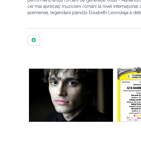
performanţi artişti români de generaţie nouă - Alexandr
cei mai apreciaţi muzicieni români la nivel internaţional
asemenea, legendara pianistă Elisabeth Leonskaja a debut