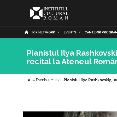
ICR NETWORK
EVENTS
CANTEMIR PROGRA
Pianistul Ilya Rashkovsk
recital la Ateneul Româ
»
Events
›
Music
›
Pianistul Ilya Rashkovskiy, 