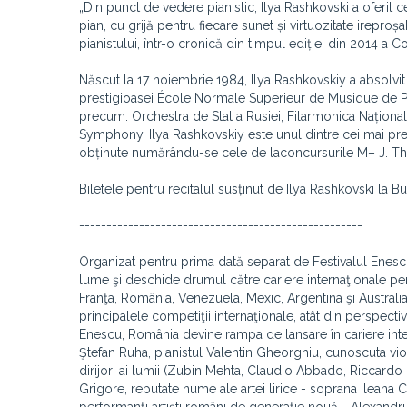
„Din punct de vedere pianistic, Ilya Rashkovski a oferit c
pian, cu grijă pentru fiecare sunet și virtuozitate irepro
pianistului, într-o cronică din timpul ediției din 2014 a 
Născut la 17 noiembrie 1984, Ilya Rashkovskiy a absolvi
prestigioasei École Normale Superieur de Musique de Pari
precum: Orchestra de Stat a Rusiei, Filarmonica Națion
Symphony. Ilya Rashkovskiy este unul dintre cei mai premi
obținute numărându-se cele de laconcursurile M– J. Thibau
Biletele pentru recitalul susținut de Ilya Rashkovski la 
----------------------------------------------------
Organizat pentru prima dată separat de Festivalul Enesc
lume şi deschide drumul către cariere internaţionale pen
Franţa, România, Venezuela, Mexic, Argentina şi Australi
principalele competiţii internaţionale, atât din perspectiva 
Enescu, România devine rampa de lansare în cariere interna
Ştefan Ruha, pianistul Valentin Gheorghiu, cunoscuta vio
dirijori ai lumii (Zubin Mehta, Claudio Abbado, Riccardo M
Grigore, reputate nume ale artei lirice - soprana Ilean