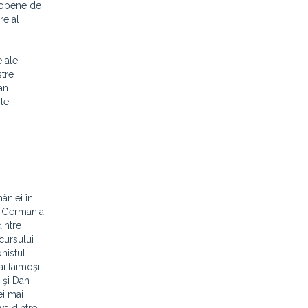
uropene de
re al
 ale
stre
an
ile
âniei în
, Germania,
intre
ncursului
nistul
ai faimoşi
 şi Dan
ei mai