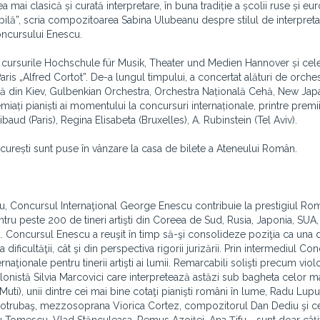
ea mai clasică și curată interpretare, în buna tradiție a școlii ruse și e
șabilă”, scria compozitoarea Sabina Ulubeanu despre stilul de interpreta
Concursului Enescu.
t cursurile Hochschule für Musik, Theater und Medien Hannover și cele
s „Alfred Cortot”. De-a lungul timpului, a concertat alături de orche
ală din Kiev, Gulbenkian Orchestra, Orchestra Națională Cehă, New Jap
ați pianiști ai momentului la concursuri internaționale, printre premi
d (Paris), Regina Elisabeta (Bruxelles), A. Rubinstein (Tel Aviv).
București sunt puse în vânzare la casa de bilete a Ateneului Român.
u, Concursul Internaţional George Enescu contribuie la prestigiul Rom
tru peste 200 de tineri artişti din Coreea de Sud, Rusia, Japonia, SUA
a. Concursul Enescu a reuşit în timp să-şi consolideze poziţia ca una d
dificultăţii, cât şi din perspectiva rigorii jurizării. Prin intermediul Co
ţionale pentru tinerii artişti ai lumii. Remarcabili solişti precum violo
lonistă Silvia Marcovici care interpretează astăzi sub bagheta celor m
uti), unii dintre cei mai bine cotaţi pianişti români în lume, Radu Lupu
a Cotrubaş, mezzosoprana Viorica Cortez, compozitorul Dan Dediu şi c