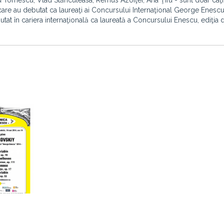
u Tomescu, Vlad Stănculeasa, Remus Azoiţei, Ana Ţifu - sunt doar câţi
 care au debutat ca laureaţi ai Concursului Internaţional George Enesc
at în cariera internaţională ca laureată a Concursului Enescu, ediţia 