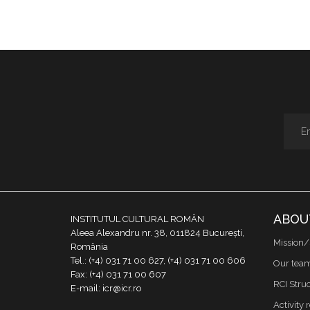
ABOU
INSTITUTUL CULTURAL ROMÂN
Aleea Alexandru nr. 38, 011824 București,
Mission/
România
Tel.: (+4) 031 71 00 627, (+4) 031 71 00 606
Our tea
Fax: (+4) 031 71 00 607
RCI Stru
E-mail: icr@icr.ro
Activity 