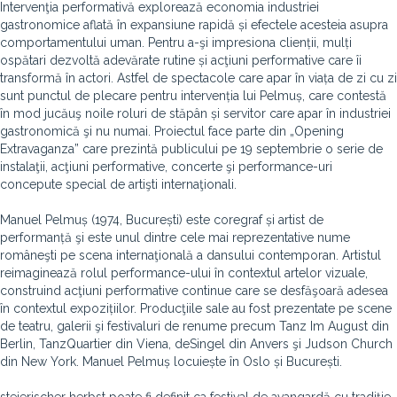
Intervenţia performativă explorează economia industriei
gastronomice aflată în expansiune rapidă și efectele acesteia asupra
comportamentului uman. Pentru a-şi impresiona clienții, mulți
ospătari dezvoltă adevărate rutine și acţiuni performative care îi
transformă în actori. Astfel de spectacole care apar în viața de zi cu zi
sunt punctul de plecare pentru intervenția lui Pelmuș, care contestă
în mod jucăuş noile roluri de stăpân și servitor care apar în industriei
gastronomică şi nu numai. Proiectul face parte din „Opening
Extravaganza” care prezintă publicului pe 19 septembrie o serie de
instalaţii, acţiuni performative, concerte şi performance-uri
concepute special de artişti internaţionali.
Manuel Pelmuș (1974, București) este coregraf și artist de
performanță şi este unul dintre cele mai reprezentative nume
româneşti pe scena internaţională a dansului contemporan. Artistul
reimaginează rolul performance-ului în contextul artelor vizuale,
construind acţiuni performative continue care se desfăşoară adesea
în contextul expozițiilor. Producţiile sale au fost prezentate pe scene
de teatru, galerii şi festivaluri de renume precum Tanz Im August din
Berlin, TanzQuartier din Viena, deSingel din Anvers şi Judson Church
din New York. Manuel Pelmuș locuiește în Oslo și București.