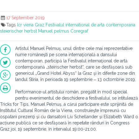
17 September 2019
Tags
Icr viena
Graz
Festivalul international de arta contemporana
steierischer herbst
Manuel pelmus
Coregraf
Artistul Manuel Pelmuș, unul dintre cele mai reprezentative
nume româneşti pe scena internaţională a dansului
contemporan, participă la Festivalul internaţional de artă
contemporană „steirischer herbst“, care se desfășoară sub
genericul „Grand Hotel Abyss“ la Graz şi în diferite zone din
landul Stiria, în perioada 19 septembrie ‒ 13 octombrie 2019.
Performance-ul artistului român, pregătit în mod special
pentru evenimentul de deschidere a festivalului, se intitulează
Tricks for Tips. Manuel Pelmuș, a cărui participare este sprijinită de
Institutul Cultural Român de la Viena, construieşte împreună cu
ospătarii prezenţi şi cu dansatorii Liv Schellander și Elizabeth Ward o
acțiune publică ce se desfăşoară în repetate rânduri în Congress
Graz joi, 19 septembrie, în intervalul 19:00-21:00.