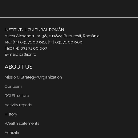
INSTITUTUL CULTURAL ROMÂN
Aleea Alexandru nr. 38, 011824 București, România
Tel.: (+4) 031 71 00 627, (+4) 031 71 00 606
Fax: (+4) 031 71 00 607
E-mail: icr@icr.ro
ABOUT US
Mission/Strategy/Organization
Our team
RCI Structure
Activity reports
History
Wealth statements
Achizitii