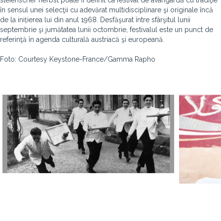
steierischer herbst poate fi definit ca festival de avangardă cu tradiţie
în sensul unei selecţii cu adevărat multidisciplinare şi originale încă
de la inițierea lui din anul 1968. Desfăşurat între sfârşitul lunii
septembrie şi jumătatea lunii octombrie, festivalul este un punct de
referinţă în agenda culturală austriacă şi europeană.
Foto: Courtesy Keystone-France/Gamma Rapho