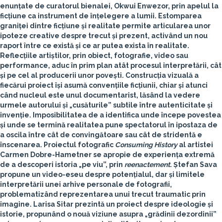
enunțate de curatorul bienalei, Okwui Enwezor, prin apelul la
ficțiune ca instrument de înțelegere a lumii. Estomparea
graniței dintre ficțiune și realitate permite articularea unor
ipoteze creative despre trecut și prezent, activând un nou
raport între ce există și ce ar putea exista în realitate.
Reflecțiile artiștilor, prin obiect, fotografie, video sau
performance, aduc în prim plan atât procesul interpretării, cât
și pe cel al producerii unor povești. Construcția vizuală a
fiecărui proiect își asumă convențiile ficțiunii, chiar și atunci
când nucleul este unul documentarist, lăsând la vedere
urmele autorului și „cusăturile” subtile între autenticitate și
invenție. Imposibilitatea de a identifica unde începe povestea
și unde se termină realitatea pune spectatorul în ipostaza de
a oscila între cât de convingătoare sau cât de stridentă e
înscenarea. Proiectul fotografic
Consuming History
al artistei
Carmen Dobre-Hametner
se apropie de experiența extremă
de a descoperi istoria „pe viu”, prin
reenactement
.
Ștefan Sava
propune un video-eseu despre potențialul, dar și limitele
interpretării unei arhive personale de fotografii,
problematizând reprezentarea unui trecut traumatic prin
imagine.
Larisa Sitar
prezintă un proiect despre ideologie și
istorie, propunând o nouă viziune asupra „grădinii dezordinii”