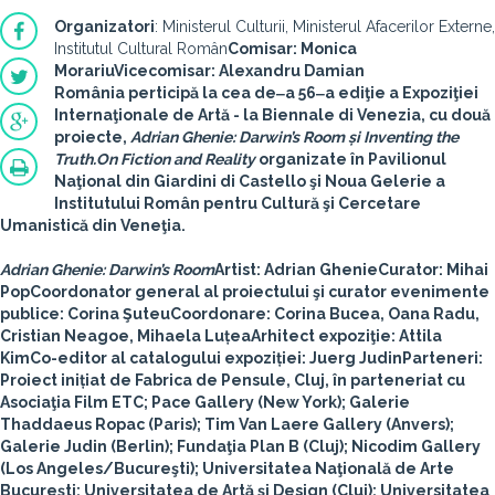
Organizatori
: Ministerul Culturii, Ministerul Afacerilor Externe,
Institutul Cultural Român
Comisar
: Monica
Morariu
Vicecomisar
: Alexandru Damian
România perticipă la cea de‒a 56‒a ediţie a Expoziţiei
Internaţionale de Artă - la Biennale di Venezia, cu două
proiecte,
Adrian Ghenie: Darwin’s Room și Inventing the
Truth.On Fiction and Reality
organizate în Pavilionul
Naţional din Giardini di Castello şi Noua Gelerie a
Institutului Român pentru Cultură şi Cercetare
Umanistică din Veneţia.
Adrian Ghenie: Darwin’s Room
Artist
: Adrian Ghenie
Curator
: Mihai
Pop
Coordonator general al proiectului şi curator evenimente
publice
: Corina Şuteu
Coordonare
: Corina Bucea, Oana Radu,
Cristian Neagoe, Mihaela Luțea
Arhitect expoziţie
: Attila
Kim
Co-editor al catalogului expoziției
: Juerg Judin
Parteneri
:
Proiect inițiat de Fabrica de Pensule, Cluj, în parteneriat cu
Asociaţia Film ETC; Pace Gallery (New York); Galerie
Thaddaeus Ropac (Paris); Tim Van Laere Gallery (Anvers);
Galerie Judin (Berlin); Fundaţia Plan B (Cluj); Nicodim Gallery
(Los Angeles/Bucureşti); Universitatea Naţională de Arte
Bucureşti; Universitatea de Artă şi Design (Cluj); Universitatea