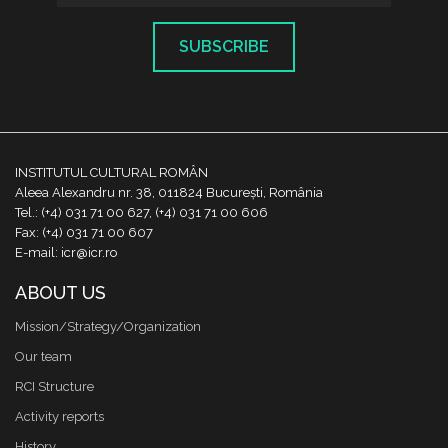
SUBSCRIBE
INSTITUTUL CULTURAL ROMÂN
Aleea Alexandru nr. 38, 011824 București, România
Tel.: (+4) 031 71 00 627, (+4) 031 71 00 606
Fax: (+4) 031 71 00 607
E-mail: icr@icr.ro
ABOUT US
Mission/Strategy/Organization
Our team
RCI Structure
Activity reports
History