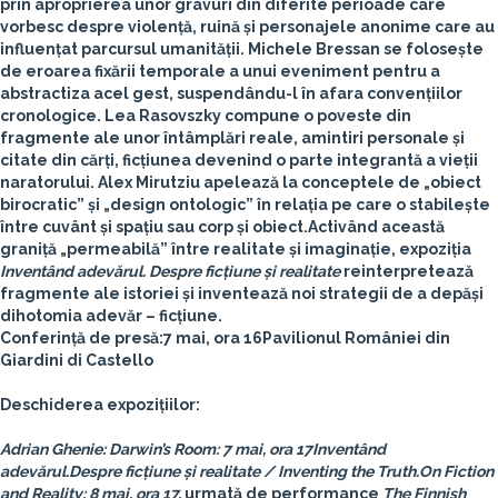
prin aproprierea unor gravuri din diferite perioade care
vorbesc despre violență, ruină și personajele anonime care au
influențat parcursul umanității.
Michele Bressan
se folosește
de eroarea fixării temporale a unui eveniment pentru a
abstractiza acel gest, suspendându-l în afara convențiilor
cronologice.
Lea Rasovszky
compune o poveste din
fragmente ale unor întâmplări reale, amintiri personale și
citate din cărți, ficțiunea devenind o parte integrantă a vieții
naratorului.
Alex Mirutziu
apelează la conceptele de „obiect
birocratic” și „design ontologic” în relația pe care o stabilește
între cuvânt și spațiu sau corp și obiect.
Activând această
graniță „permeabilă” între realitate și imaginație, expoziția
Inventând adevărul. Despre ficțiune și realitate
reinterpretează
fragmente ale istoriei și inventează noi strategii de a depăși
dihotomia adevăr – ficțiune.
Conferință de presă
:
7 mai, ora 16
Pavilionul României din
Giardini di Castello
Deschiderea expozițiilor:
Adrian Ghenie: Darwin’s Room: 7 mai, ora 17
Inventând
adevărul.Despre ficțiune și realitate / Inventing the Truth.On Fiction
and Reality: 8 mai, ora 17,
urmată de performance
The Finnish