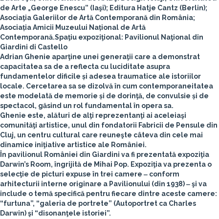
de Arte „George Enescu” (Iaşi); Editura Hatje Cantz (Berlin);
Asociaţia Galeriilor de Artă Contemporană din România;
Asociația Amicii Muzeului Național de Artă
Contemporană.
Spaţiu expoziţional
: Pavilionul Naţional din
Giardini di Castello
Adrian Ghenie aparţine unei generaţii care a demonstrat
capacitatea sa de a reflecta cu luciditate asupra
fundamentelor dificile și adesea traumatice ale istoriilor
locale. Cercetarea sa se dizolvă în cum contemporaneitatea
este modelată de memorie și de dorinţă, de convulsie și de
spectacol, găsind un rol fundamental în opera sa.
Ghenie este, alături de alţi reprezentanţi ai aceleiaşi
comunităţi artistice, unul din fondatorii Fabricii de Pensule din
Cluj, un centru cultural care reuneşte câteva din cele mai
dinamice iniţiative artistice ale României.
În pavilionul României din Giardini va fi prezentată expoziţia
Darwin’s Room, îngrijită de Mihai Pop. Expoziţia va prezenta o
selecţie de picturi expuse în trei camere ‒ conform
arhitecturii interne originare a Pavilionului (din 1938) ‒ şi va
include o temă specifică pentru fiecare dintre aceste camere:
“furtuna”, “galeria de portrete” (Autoportret ca Charles
Darwin) şi “disonanţele istoriei”.