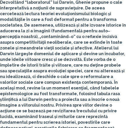
Dezvoltând “laboratorul” lui Darwin, Ghenie propune o cale
interpretativă a noţiunii de supravieţuire. De aceea
cercetează lectura teoriei evoluţionismului biologic și
modalităţile în care a fost deformat pentru a transforma
societatea. De asemenea, utilizează și alte izvoare istorice în
aducerea la zi a imaginii (fundamentală pentru auto‒
percepţia noastră), „contaminând‒o” cu o reflexie incisivă
asupra competitivităţii neoliberale, care se extinde în toate
zonele și meandrele vieţii sociale și afective. Atelierul lui
Darwin lărgeşte domeniul de aplicare și devine un incubator,
unde ideile viitoare cresc și se dezvoltă. Este vorba de o
împletire de istorii trăite și viitoare, care nu deţine probele
sau speculaţiile asupra evoluţiei speciei, care nu alterează și
nu idealizează, ci deschide o cale spre o reformulare a
valorilor sociale care compun existenţa contemporană. În
acelaşi mod, revine la un moment esenţial, când tabelele
epistemologice au fost transformate, folosind tabula rasa
științifică a lui Darwin pentru a proiecta sau a înscrie o nouă
imagine a viitorului nostru. Privirea spre viitor devine o
acţiune ce se bazează pe revizitarea trecutului cu privire
lucidă, examinând traseul și miturile care reprezintă
fundamentul pentru scrierea istoriei, povestirile care