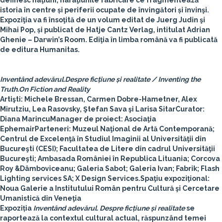
definesc naţiuni, naraţiunile fabricare ce fragmentează
istoria în centre și periferii ocupate de învingători și învinşi.
Expoziţia va fi însoţită de un volum editat de Juerg Judin şi
Mihai Pop, și publicat de Hatje Cantz Verlag, intitulat Adrian
Ghenie – Darwin’s Room. Ediţia în limba română va fi publicată
de editura Humanitas.
Inventând adevărul.Despre ficțiune și realitate / Inventing the
Truth.On Fiction and Reality
Artişti
: Michele Bressan, Carmen Dobre-Hametner, Alex
Mirutziu, Lea Rasovsky, Ştefan Sava şi Larisa Sitar
Curator
:
Diana Marincu
Manager de proiec
t: Asociaţia
Ephemair
Parteneri
: Muzeul Naţional de Artă Contemporană;
Centrul de Excelenţă în Studiul Imaginii al Universităţii din
Bucureşti (CESI); Facultatea de Litere din cadrul Universităţii
Bucureşti; Ambasada României în Republica Lituania; Corcova
Roy &Dâmboviceanu; Galeria Sabot; Galeria Ivan; Fabrik; Flash
Lighting services SA; X Design Services.
Spaţiu expoziţional
:
Noua Galerie a Institutului Român pentru Cultură şi Cercetare
Umanistică din Veneţia
Expoziția
Inventând adevărul. Despre ficțiune și realitate
se
raportează la contextul cultural actual, răspunzând temei