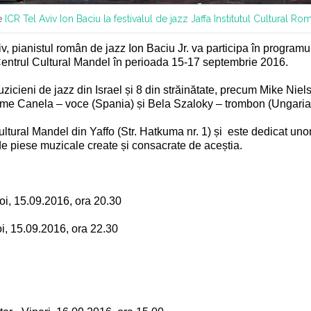
te
ICR Tel Aviv
Ion Baciu la festivalul de jazz Jaffa
Institutul Cultural Ro
iv, pianistul român de jazz Ion Baciu Jr. va participa în program
la Centrul Cultural Mandel în perioada 15-17 septembrie 2016
.
uzicieni de jazz din Israel și 8 din străinătate, precum Mike Niel
Carme Canela – voce (Spania) și Bela Szaloky – trombon (Ungaria
ltural Mandel din Yaffo (Str. Hatkuma nr. 1) și
este dedicat uno
inde piese muzicale create și consacrate de aceștia.
Joi, 15.09.2016, ora 20.30
i, 15.09.2016, ora 22.30