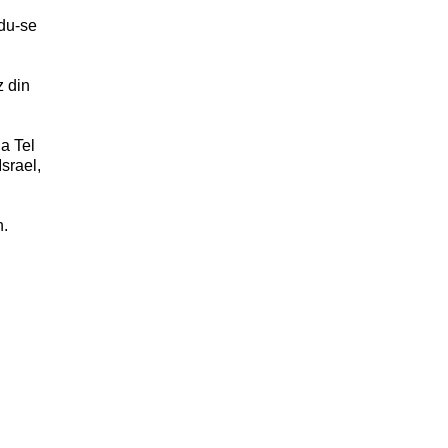
ndu-se
z din
ia Tel
srael,
n
.