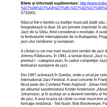
Bilete și informații suplimentare:
http://www.h
%D7%99%D7%A4%D7%95-%D7%92%D7%90%D7
5733001
Născut într-o familie cu tradiţie muzicală (tatăl său,
înregistrează la doar 16 ani primele imprimări în st
Jazz de la Sibiu, fiind considerat o revelaţie. A susț
la festivalurile internaţionale de la Budapesta, Prag
jazz-ului românesc şi european
.
A cântat cu cei mai mari muzicieni români de jazz 
Johnny Răducanu. În 1981, a lansat discul „Jazz cu 
premiul I - categoria pian, în cadrul competiţiei Ja
festivaluri europene de jazz
.
Din 1987 activează în Suedia, unde a urcat pe cele m
International Jazz Festival.
A avut concerte în Franţ
făcut parte din Cvintetul Peter Asplund - Johan Hör
pe albumul saxofonistului Krister Andersson „About
Johansson, şi în acelaşi an a devenit membru al 
de jazz. A avut ocazia să cânte cu mari muzicieni ai
formaţie restrânsă - Ted Nash, Bob Brookmeyer, Pa