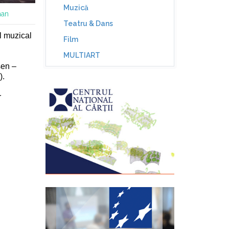
Muzică
man
Teatru & Dans
ul muzical
Film
MULTIART
sen –
).
r