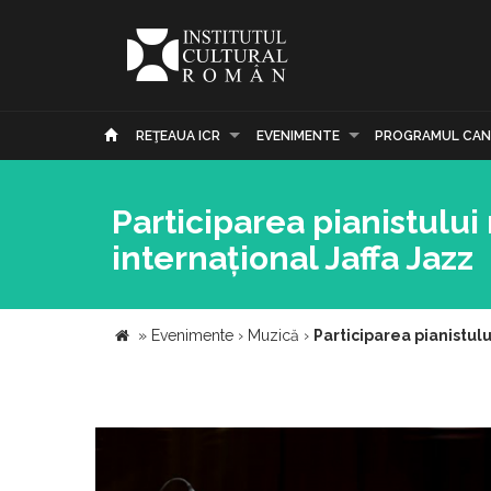
REŢEAUA ICR
EVENIMENTE
PROGRAMUL CAN
Participarea pianistului 
internațional Jaffa Jazz
»
Evenimente
›
Muzică
›
Participarea pianistulu