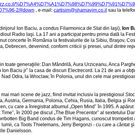
otjazz.co.il/%D7%A4%D7%A1%D7%98%D7%99%D7%91%D7%9
%96-2/#down
, e-mail:
cartisim@shamayim.co.il
sau la telefo
 dirijorul Ion Baciu, a condus Filarmonica de Stat din Iaşi),
Ion B
udioul Radio Iaşi.
La 17 ani a participat pentru prima dată la Fest
inut concerte în România la festivalurile de la Sibiu, Braşov, Cost
a, Debrecen, devenind, conform criticii şi presei, unul dintre rep
din toate generaţiile: Dan Mândrilă, Aura Urziceanu, Anca Parghe
Ion Baciu jr" la casa de discuri Electrecord. La 21 de ani a obţi
zz Nad Odra, la Wroclaw, în Polonia, unul din cele mai prestigioa
ai mari scene de jazz, fiind invitat inclusiv la prestigiosul St
a, Austria, Germania, Polonia, Cehia, Rusia, Italia, Belgia şi R
len, cu care a înregistrat albumul „Open Mind" în 1995. A apărut
 Time", în 2000 pe discul „The Blue Precentor" al sextetului Da
Norrbotten Big Band condus de Tim Hagans, cunoscut trompetist
 lumii, ca Toots Thielemans, Jerry Bergonzi - cu care a cântat şi
lle Danielsson
.