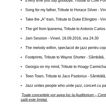
•
Every time you say goodbye, Tribute to Cole Port
•
Song for my father, Tribute to Horace Silver - Vin
•
Take the „A” train, Tribute to Duke Ellington - Vi
•
The girl from Ipanema, Tribute to Antonio Carlos
•
Jam Session - Vineri, 16.09.2016, ora 24.30
•
The melody within, spectacol de jazz pentru cop
•
Footprints, Tribute to Wayne Shorter - Sâmbătă,
•
Georgia on my mind, Tribute to Hoagy Carmicha
•
Teen Town, Tribute to Jaco Pastorius - Sâmbătă,
•
Jazz unites people who unite jazz, concert cu pa
Toate concertele vor avea loc la Auditorium – Centr
sală este limitat.