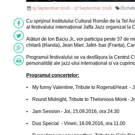
15 September 2016 - 17 September 2016
Etiche
Cu sprijinul Institutului Cultural Român de la Tel Av
al festivalului internațional Jaffa Jazz organizat 
Alături de Ion Baciu Jr., vor participa peste 37 de m
chitară (Irlanda), Jean Marc Jafet- bas (Franța), 
Programul festivalului se va desfășura la Centrul Cu
personalități ale jazz-ului internațional și va cupr
Programul concertelor
:
•
My funny Valentine, Tribute to Rogers&Heart
- 
•
Round Midnight, Tribute to Thelonious Monk - Jo
•
Jam Session - Joi, 15.09.2016, ora 24.30
•
Duo Special
- Vineri, 16.09.2016, ora 11.00