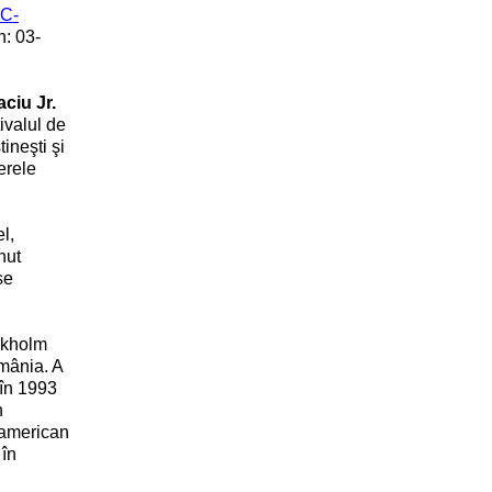
C-
n: 03-
aciu Jr.
ivalul de
ineşti şi
erele
l,
nut
se
ockholm
omânia. A
 în 1993
n
 american
 în