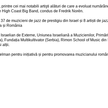
, printre cei mai notabili artişti alături de care a evoluat numărâ
 de High Coast Big Band, condus de Fredrik Norèn.
7 de muzicieni de jazz de prestigiu din Israel și 8 artiști de jaz
ria și România
ul Israelian de Externe, Uniunea Israeliană a Muzicienilor, Primăr
, Fundația Multikultivator (Serbia), Rimon School of Music din I
alții.
lman pentru inițiativă și pentru promovarea muzicianului româ