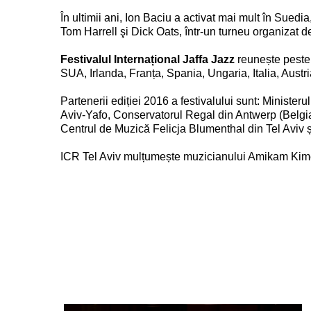
În ultimii ani, Ion Baciu a activat mai mult în Suedia
Tom Harrell şi Dick Oats, într-un turneu organizat
Festivalul Internațional Jaffa Jazz
reunește peste 3
SUA, Irlanda, Franța, Spania, Ungaria, Italia, Aust
Partenerii ediției 2016 a festivalului sunt: Minister
Aviv-Yafo, Conservatorul Regal din Antwerp (Belgia)
Centrul de Muzică Felicja Blumenthal din Tel Aviv și 
ICR Tel Aviv mulțumește muzicianului Amikam Kime