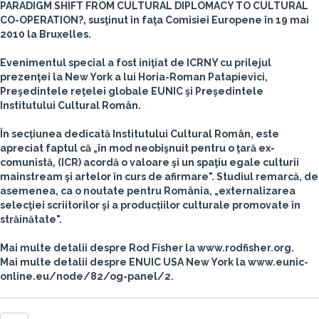
PARADIGM SHIFT FROM CULTURAL DIPLOMACY TO CULTURAL
CO-OPERATION?
, susţinut în faţa Comisiei Europene în 19 mai
2010 la Bruxelles.
Evenimentul special a fost iniţiat de ICRNY cu prilejul
prezenţei la New York a lui Horia-Roman Patapievici,
Preşedintele reţelei globale EUNIC şi Preşedintele
Institutului Cultural Român.
În secțiunea dedicată Institutului Cultural Român, este
apreciat faptul că „în mod neobişnuit pentru o ţară ex-
comunistă, (ICR) acordă o valoare şi un spaţiu egale culturii
mainstream şi artelor în curs de afirmare". Studiul remarcă, de
asemenea, ca o noutate pentru România, „externalizarea
selecţiei scriitorilor şi a producțiilor culturale promovate în
străinătate".
Mai multe detalii despre Rod Fisher la www.rodfisher.org.
Mai multe detalii despre ENUIC USA New York la www.eunic-
online.eu/node/82/og-panel/2.