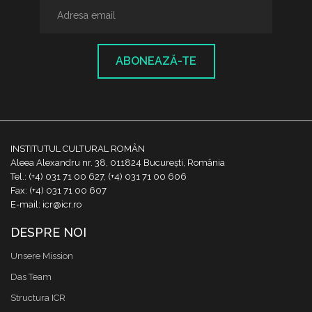
ABONEAZĂ-TE
INSTITUTUL CULTURAL ROMÂN
Aleea Alexandru nr. 38, 011824 București, România
Tel.: (+4) 031 71 00 627, (+4) 031 71 00 606
Fax: (+4) 031 71 00 607
E-mail: icr@icr.ro
DESPRE NOI
Unsere Mission
Das Team
Structura ICR