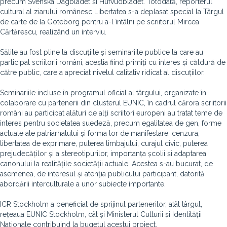
precum Svenska Dagbladet și Hufvudbladet. Totodată, reporterul
cultural al ziarului românesc Libertatea s-a deplasat special la Târgul
de carte de la Göteborg pentru a-l întâlni pe scriitorul Mircea
Cărtărescu, realizând un interviu.
Sălile au fost pline la discuțiile și seminariile publice la care au
participat scriitorii români, aceștia fiind primiți cu interes și căldură de
către public, care a apreciat nivelul calitativ ridicat al discuțiilor.
Seminariile incluse în programul oficial al târgului, organizate în
colaborare cu partenerii din clusterul EUNIC, în cadrul cărora scriitorii
români au participat alături de alți scriitori europeni au tratat teme de
interes pentru societatea suedeză, precum egalitatea de gen, forme
actuale ale patriarhatului și forma lor de manifestare, cenzura,
libertatea de exprimare, puterea limbajului, curajul civic, puterea
prejudecăților și a stereotipurilor, importanța școlii și adaptarea
canonului la realitățile societății actuale. Acestea s-au bucurat, de
asemenea, de interesul și atenția publicului participant, datorită
abordării interculturale a unor subiecte importante.
ICR Stockholm a beneficiat de sprijinul partenerilor, atât târgul,
rețeaua EUNIC Stockholm, cât și Ministerul Culturii și Identității
Naționale contribuind la bugetul acestui proiect.