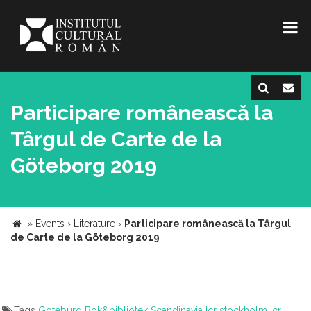
Participare românească la
Târgul de Carte de la
Göteborg 2019
»
Events
›
Literature
›
Participare românească la Târgul
de Carte de la Göteborg 2019
Tags
Goteburg
Bok&bibliotek
Scandinavia
Icr stockholm
Icr