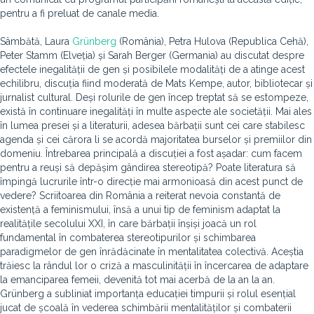
pentru a fi preluat de canale media.
Sâmbătă, Laura
Grünberg
(România), Petra Hulova (Republica Cehă),
Peter Stamm (Elveția) și Sarah Berger (Germania) au discutat despre
efectele inegalității de gen și posibilele modalități de a atinge acest
echilibru, discuția fiind moderată de Mats Kempe, autor, bibliotecar și
jurnalist cultural. Deși rolurile de gen încep treptat să se estompeze,
există în continuare inegalități în multe aspecte ale societății. Mai ales
în lumea presei și a literaturii, adesea bărbații sunt cei care stabilesc
agenda și cei cărora li se acordă majoritatea burselor și premiilor din
domeniu. Întrebarea principală a discuției a fost așadar: cum facem
pentru a reuși să depășim gândirea stereotipă? Poate literatura să
împingă lucrurile într-o direcție mai armonioasă din acest punct de
vedere? Scriitoarea din România a reiterat nevoia constantă de
existență a feminismului, însă a unui tip de feminism adaptat la
realitățile secolului XXI, în care bărbații înșiși joacă un rol
fundamental în combaterea stereotipurilor și schimbarea
paradigmelor de gen înrădăcinate în mentalitatea colectivă. Aceștia
trăiesc la rândul lor o criză a masculinității în încercarea de adaptare
la emanciparea femeii, devenită tot mai acerbă de la an la an.
Grünberg a subliniat importanța educației timpurii și rolul esențial
jucat de școală în vederea schimbării mentalităților și combaterii