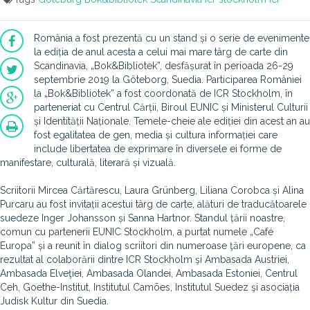
România a fost prezentă cu un stand și o serie de evenimente
la ediția de anul acesta a celui mai mare târg de carte din
Scandinavia, „Bok&Bibliotek”, desfășurat în perioada 26-29
septembrie 2019 la Göteborg, Suedia. Participarea României
la „Bok&Bibliotek” a fost coordonată de ICR Stockholm, în
parteneriat cu Centrul Cărții, Biroul EUNIC și Ministerul Culturii
și Identității Naționale. Temele-cheie ale ediției din acest an au
fost egalitatea de gen, media și cultura informației care
include libertatea de exprimare în diversele ei forme de
manifestare, culturală, literară și vizuală.
Scriitorii
Mircea Cărtărescu, Laura Grünberg, Liliana Corobca și Alina
Purcaru au fost invitații acestui târg de carte, alături de traducătoarele
suedeze Inger Johansson și Sanna Hartnor. Standul țării noastre,
comun cu partenerii EUNIC Stockholm, a purtat numele „Café
Europa” și a reunit în dialog scriitori din numeroase ţări europene, ca
rezultat al colaborării dintre ICR Stockholm şi Ambasada Austriei,
Ambasada Elveţiei, Ambasada Olandei, Ambasada Estoniei, Centrul
Ceh, Goethe-Institut, Institutul Camões, Institutul Suedez şi asociația
Judisk Kultur din Suedia.