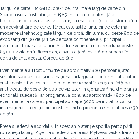
Târgul de carte „Bok&Bibliotek”, cel mai mare târg de carte din
Scandinavia, a fost înființat în 1985, inițial ca o conferință a
bibliotecarilor, devine festival literar, ca mai apoi să se transforme într-
un adevărat târg de carte. Târgul este astăzi unul dintre cele mai
moderne și tehnologizate târguri de profil din lume, cu peste 800 de
expozanți din 30 de țări de pe toate continentele și principalul
eveniment literar al anului în Suedia. Evenimentul care adună peste
85.000 vizitatori în fiecare an, a avut ca țară invitată de onoare, în
ediția de anul acesta, Coreea de Sud.
Evenimentele au fost urmărite de aproximativ 800 persoane, atât
vizitatori suedezi, cât și internaționali ai târgului. Conform statisticilor,
anul acesta a fost estimat un public participant în creștere față de
anul trecut, de peste 86.000 de vizitatori, majoritatea fiind din branșa
editorială suedeză, iar programul a conținut aproximativ 3800 de
evenimente, la care au participat aproape 3000 de invitați locali și
internaționali, la ediția din acest an fiind reprezentate în total peste 30
de țări.
Presa suedeză a acordat și în acest an o atenție sporită participării
românești la târg. Agenția suedeză de presă MyNewsDesk a transmis
un comunicat cu programul participării românești la această ediție,