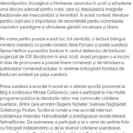
stereotipurilor, încurajând schimbarea canonului în școli și adoptarea
unui discurs adecvat pentru copii, care să depășească imaginile
tradiționale ale masculinității și feminității. În acest context, literatura
pentru copii are o importanță de necontestat pentru schimbarea
clasicelor paradigme și stimularea gândirii inovatoare și libere.
Pe scena pentru poezie a avut loc, tot sâmbătă, o lectură bilingvă
română-suedeză cu poeta română Alina Purcaru și poeta suedeză
Sanna Hartnor a poeziilor traduse în cadrul atelierului de traduceri
organizat de ICR Stockholm în anul 2018. Acest program s-a înscris
în linia de promovare a poeziei tinere românești și de stimulare a
publicaților românești actuale, în vederea îmbogăţirii fondului de
traduceri existent pe piața suedeză.
Presa suedeză a acordat în acest an o atenție sporită prezenței la
târg a scriitorului Mircea Cărtărescu, care a participat la mai multe
programe publice la standurile celor mai cunoscute cotidiane
suedeze, dintre care amintim Dagens Nyheter, Svenska Dagbladet,
Göteborgs Posten. Scriitorul român a mai acordat interviuri
cotidianului finlandez Hufvudbladet și prestigioasei reviste literare
SelmaStories. De asemenea, a participat și la o serie de ședințe foto
cu fotografi independenți și de la diverse cotidiane scandinave,