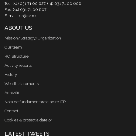
Tel.: (+4) 031 71 00 627, (+4) 031 71 00 606
Fax: (+4) 031 71 00 607
E-mail: icr@icr.ro
ABOUT US
Mission/Strategy/Organization
Our team
RCI Structure
Activity reports
History
Wealth statements
Achizitii
Nota de fundamentare cladire ICR
Contact
Cookies & protectia datelor
LATEST TWEETS