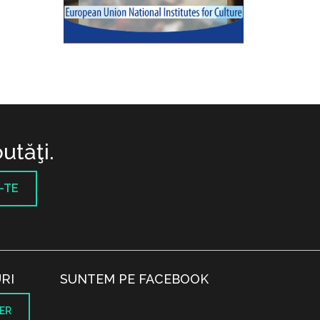
utăţi.
-TE
RI
SUNTEM PE FACEBOOK
ER