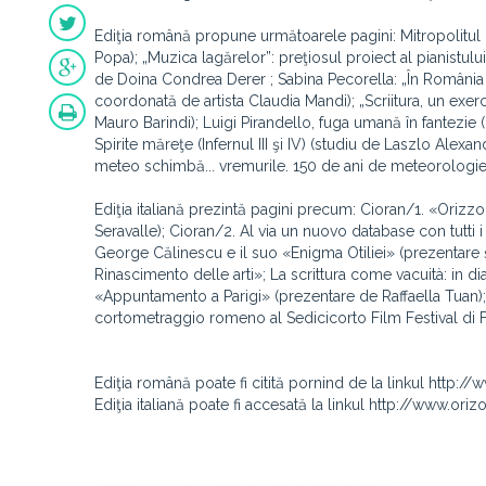
Ediţia română propune următoarele pagini: Mitropolitul 
Popa); „Muzica lagărelor”: preţiosul proiect al pianistul
de Doina Condrea Derer ; Sabina Pecorella: „În România ar
coordonată de artista Claudia Mandi); „Scriitura, un exerc
Mauro Barindi); Luigi Pirandello, fuga umană în fantezie (
Spirite măreţe (Infernul III şi IV) (studiu de Laszlo Alexa
meteo schimbă... vremurile. 150 de ani de meteorologie 
Ediţia italiană prezintă pagini precum: Cioran/1. «Orizz
Seravalle); Cioran/2. Al via un nuovo database con tutti i t
George Călinescu e il suo «Enigma Otiliei» (prezentare 
Rinascimento delle arti»; La scrittura come vacuità: in di
«Appuntamento a Parigi» (prezentare de Raffaella Tuan)
cortometraggio romeno al Sedicicorto Film Festival di F
Ediţia română poate fi citită pornind de la linkul http:
Ediţia italiană poate fi accesată la linkul http://www.ori