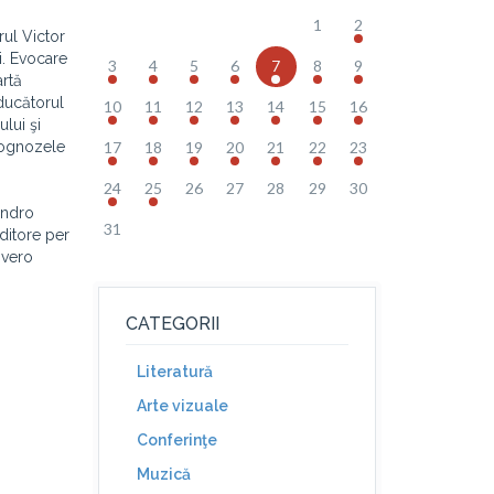
1
2
rul Victor
i. Evocare
3
4
5
6
7
8
9
artă
aducătorul
10
11
12
13
14
15
16
lui şi
Prognozele
17
18
19
20
21
22
23
24
25
26
27
28
29
30
andro
31
editore per
 vero
CATEGORII
Literatură
Arte vizuale
Conferinţe
Muzică