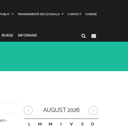
 PUBLIC
TRANSPARENȚĂ DECIZIONALĂ
CONTACT
CARIERE
BURSE
INFORMĂRI
AUGUST 2026
talo-
L
M
M
J
V
S
D