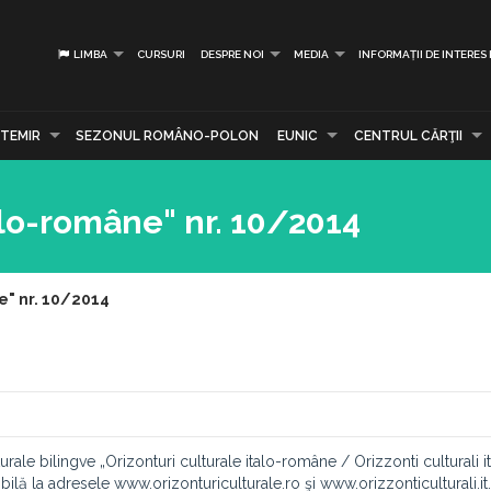
LIMBA
CURSURI
DESPRE NOI
MEDIA
INFORMAȚII DE INTERES
TEMIR
SEZONUL ROMÂNO-POLON
EUNIC
CENTRUL CĂRŢII
alo-române" nr. 10/2014
e" nr. 10/2014
rale bilingve „Orizonturi culturale italo-române / Orizzonti culturali i
ibilă la adresele www.orizonturiculturale.ro şi www.orizzonticulturali.it.