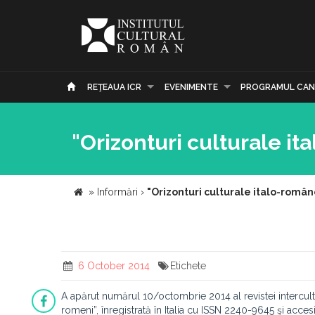
REŢEAUA ICR
EVENIMENTE
PROGRAMUL CAN
"Orizonturi culturale it
»
Informări
›
"Orizonturi culturale italo-român
6 October 2014
Etichete
A apărut numărul 10/octombrie 2014 al revistei intercultu
romeni”, înregistrată în Italia cu ISSN 2240-9645 şi acces