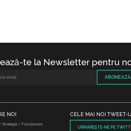
ază-te la Newsletter pentru no
ABONEAZĂ
RE NOI
CELE MAI NOI TWEET-U
/ Strategie / Funcţionare
URMĂREŞTE-NE PE TWITT