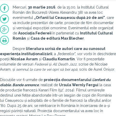
Miercuri,
30 martie 2016
, de la 15.00, la Institutul Cultural
Român din București (Aleea Alexandru 38) va avea loc
evenimentul
„Orfanii lui Ceaușescu după 20 de ani"
, care
va include prezentări de carte, proiecție de film documentar
și vernisajul expoziției omonime. Evenimentul este organizat
de
Asociația Federeii
în parteneriat cu
Institutul Cultural
Român
și
Casa de editură Max Blecher
.
Despre
literatura scrisă de autori care au cunoscut
experiența instituționalizării
, a „federeilor", vor vorbi în deschidere
poeții
Nicolae Avram
și
Claudiu Komartin
. Vor fi prezentate
volumele de versuri
Federeii
și
All Death Jazz
, scrise de Nicolae
Avram, și
semnul la care te vei opri să bei apă
, scris de Aurel Onișor.
Discuțiile vor fi urmate de
proiecția documentarului
L'enfant du
diable. Bande annonce
, realizat de
Ursula Wernly Fergui
la casa
de producție franceză Kanari Film (52', 2014). Filmul urmărește
destinul unei fetițe abandonate într-un leagăn de copii din România
lui Ceaușescu și adoptată de o familie de francezi la sfârșitul anilor
'80. După 25 de ani, se reîntoarce în România în încercarea de a-și
regăsi părinții naturali. Proiecția documentarului va avea loc în