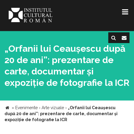
„Orfanii lui Ceaușescu după
20 de ani”: prezentare de
carte, documentar și
expoziție de fotografie la ICR
»
Evenimente
›
Arte vizuale
›
„Orfanii lui Ceaușescu
după 20 de ani”: prezentare de carte, documentar și
expoziție de fotografie la ICR