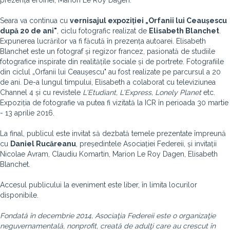
prezența eroinei, Marion Le Roy Dagen.
Seara va continua cu
vernisajul expoziției „Orfanii lui Ceaușescu
după 20 de ani"
, ciclu fotografic realizat de
Elisabeth Blanchet
.
Expunerea lucrărilor va fi făcută în prezența autoarei. Elisabeth
Blanchet este un fotograf și regizor francez, pasionată de studiile
fotografice inspirate din realitățile sociale și de portrete. Fotografiile
din ciclul „Orfanii lui Ceaușescu" au fost realizate pe parcursul a 20
de ani. De-a lungul timpului, Elisabeth a colaborat cu televiziunea
Channel 4 și cu revistele
L'Etudiant, L'Express, Lonely Planet
etc.
Expoziția de fotografie va putea fi vizitată la ICR în perioada 30 martie
- 13 aprilie 2016.
La final, publicul este invitat să dezbată temele prezentate împreună
cu
Daniel Rucăreanu
, președintele Asociației Federeii, și invitații
Nicolae Avram, Claudiu Komartin, Marion Le Roy Dagen, Elisabeth
Blanchet.
Accesul publicului la eveniment este liber, în limita locurilor
disponibile.
Fondată în decembrie 2014, Asociaţia Federeii este o organizaţie
neguvernamentală, nonprofit, creată de adulţi care au crescut în