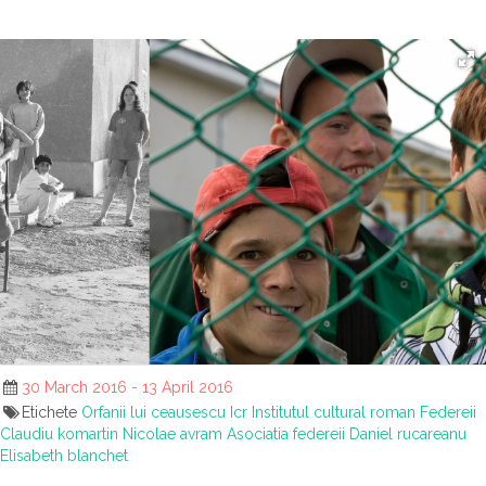
30 March 2016 - 13 April 2016
Etichete
Orfanii lui ceausescu
Icr
Institutul cultural roman
Federeii
Claudiu komartin
Nicolae avram
Asociatia federeii
Daniel rucareanu
Elisabeth blanchet