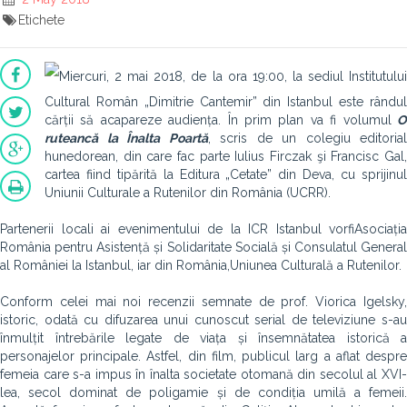
Etichete
Miercuri, 2 mai 2018, de la ora 19:00, la sediul Institutului
Cultural Român „Dimitrie Cantemir” din Istanbul este rândul
cărții să acapareze audiența. În prim plan va fi volumul
ruteancă la Înalta Poartă
, scris de un colegiu editorial
hunedorean, din care fac parte Iulius Firczak şi Francisc Gal,
cartea fiind tipărită la Editura „Cetate” din Deva, cu sprijinul
Uniunii Culturale a Rutenilor din România (UCRR).
Partenerii locali ai evenimentului de la ICR Istanbul vor
fiAsociația
România pentru Asistență și Solidaritate Socială și Consulatul General
al României la Istanbul, iar din România,Uniunea Culturală a Rutenilor.
Conform celei mai noi recenzii semnate de prof. Viorica Igelsky,
istoric, odată cu difuzarea unui cunoscut serial de televiziune s-au
înmulțit întrebările legate de viața și însemnătatea istorică a
personajelor principale. Astfel, din film, publicul larg a aflat despre
femeia care s-a impus în înalta societate otomană din secolul al XVI-
lea, secol dominat de poligamie și de condiția umilă a femeii.