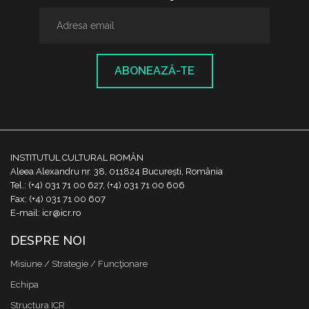
ABONEAZĂ-TE
INSTITUTUL CULTURAL ROMÂN
Aleea Alexandru nr. 38, 011824 București, România
Tel.: (+4) 031 71 00 627, (+4) 031 71 00 606
Fax: (+4) 031 71 00 607
E-mail: icr@icr.ro
DESPRE NOI
Misiune / Strategie / Funcţionare
Echipa
Structura ICR