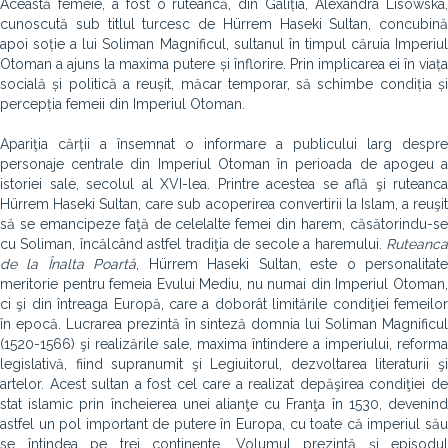
Această femeie, a fost o ruteancă, din Galiția, Alexandra Lisowska,
cunoscută sub titlul turcesc de Hürrem Haseki Sultan, concubină
apoi soție a lui Soliman Magnificul, sultanul în timpul căruia Imperiul
Otoman a ajuns la maxima putere și înflorire. Prin implicarea ei în viața
socială și politică a reușit, măcar temporar, să schimbe condiția și
percepția femeii din Imperiul Otoman.
Apariţia cărții a însemnat o informare a publicului larg despre
personaje centrale din Imperiul Otoman în perioada de apogeu a
istoriei sale, secolul al XVI-lea. Printre acestea se află şi ruteanca
Hürrem Haseki Sultan, care sub acoperirea convertirii la Islam, a reuşit
să se emancipeze faţă de celelalte femei din harem, căsătorindu-se
cu Soliman, încălcând astfel tradiţia de secole a haremului.
Ruteanca
de la Înalta Poartă
, Hürrem Haseki Sultan, este o personalitat
meritorie pentru femeia Evului Mediu, nu numai din Imperiul Otoman,
ci şi din întreaga Europă, care a doborât limitările condiţiei femeilor
în epocă. Lucrarea prezintă în sinteză domnia lui Soliman Magnificul
(1520-1566) şi realizările sale, maxima întindere a imperiului, reforma
legislativă, fiind supranumit şi Legiuitorul, dezvoltarea literaturii şi
artelor. Acest sultan a fost cel care a realizat depăşirea condiţiei de
stat islamic prin încheierea unei alianţe cu Franţa în 1530, devenind
astfel un pol important de putere în Europa, cu toate că imperiul său
se întindea pe trei continente. Volumul prezintă şi episodul