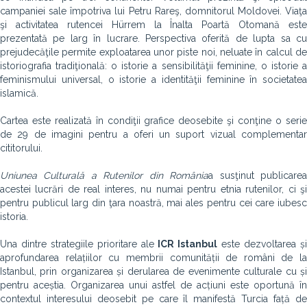
campaniei sale împotriva lui Petru Rareş, domnitorul Moldovei. Viaţa
şi activitatea rutencei Hürrem la Înalta Poartă Otomană este
prezentată pe larg în lucrare. Perspectiva oferită de lupta sa cu
prejudecăţile permite exploatarea unor piste noi, neluate în calcul de
istoriografia tradiţională: o istorie a sensibilităţii feminine, o istorie a
feminismului universal, o istorie a identităţii feminine în societatea
islamică.
Cartea este realizată în condiţii grafice deosebite şi conţine o serie
de 29 de imagini pentru a oferi un suport vizual complementar
cititorului.
Uniunea Culturală a Rutenilor din România
a susţinut publicare
acestei lucrări de real interes, nu numai pentru etnia rutenilor, ci şi
pentru publicul larg din ţara noastră, mai ales pentru cei care iubesc
istoria.
Una dintre strategiile prioritare ale
ICR Istanbul
este dezvoltarea ș
aprofundarea relațiilor cu membrii comunității de români de la
Istanbul, prin organizarea și derularea de evenimente culturale cu și
pentru aceștia. Organizarea unui astfel de acțiuni este oportună în
contextul interesului deosebit pe care îl manifestă Turcia față de