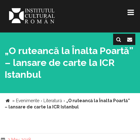
„O ruteancă la Înalta Poartă”
– lansare de carte la ICR
Istanbul
»
Evenimente
›
Literatură
›
„O ruteancă la Înalta Poartă”
– lansare de carte la ICR Istanbul
2 May 2018