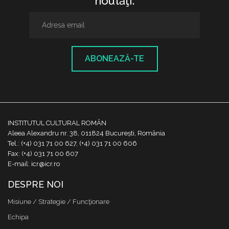
noutăţi.
ABONEAZĂ-TE
INSTITUTUL CULTURAL ROMÂN
Aleea Alexandru nr. 38, 011824 București, România
Tel.: (+4) 031 71 00 627, (+4) 031 71 00 606
Fax: (+4) 031 71 00 607
E-mail: icr@icr.ro
DESPRE NOI
Misiune / Strategie / Funcţionare
Echipa