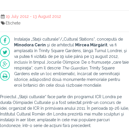
19 July 2012 - 13 August 2012
Etichete
Instalaţia „Staţii culturale“/„Cultural Stations“, concepută de
Minodora Cerin
şi de arhitectul
Mircea Mărgărit
, va fi
amplasată în Trinity Square Gardens, lângă Turnul Londrei, şi
va putea fi vizitată de pe 19 iulie până pe 13 august 2012,
inclusiv în timpul Jocurile Olimpice. De o frumuseţe „care taie
respiraţia“, cum îl descrie
The Guardian
, Trinity Square
Gardens este un loc emblematic, încărcat de semnificaţii
istorice, adăpostind două monumente memoriale pentru
eroii britanici din cele două războaie mondiale.
Proiectul „Staţii culturale“ face parte din programul ICR Londra pe
durata Olimpiadei Culturale şi a fost selectat printr-un concurs de
idei, organizat de ICR în primăvara anului 2011. În perioada 19-26 iulie,
Institutul Cultural Român din Londra prezintă mai multe sculpturi şi
instalaţii în aer liber, amplasate în cele mai populare parcuri
londoneze, într-o serie de acţiuni fără precedent.