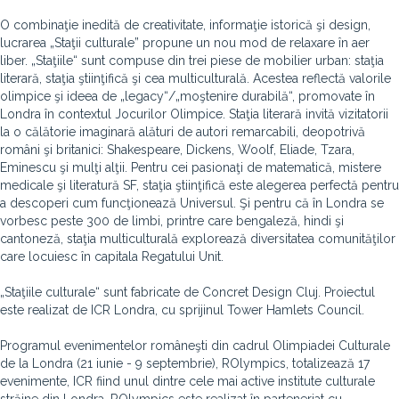
O combinaţie inedită de creativitate, informaţie istorică şi design,
lucrarea „Staţii culturale” propune un nou mod de relaxare în aer
liber. „Staţiile“ sunt compuse din trei piese de mobilier urban: staţia
literară, staţia ştiinţifică şi cea multiculturală. Acestea reflectă valorile
olimpice şi ideea de „legacy“/„moştenire durabilă“, promovate în
Londra în contextul Jocurilor Olimpice. Staţia literară invită vizitatorii
la o călătorie imaginară alături de autori remarcabili, deopotrivă
români şi britanici: Shakespeare, Dickens, Woolf, Eliade, Tzara,
Eminescu şi mulţi alţii. Pentru cei pasionaţi de matematică, mistere
medicale şi literatură SF, staţia ştiinţifică este alegerea perfectă pentru
a descoperi cum funcţionează Universul. Şi pentru că în Londra se
vorbesc peste 300 de limbi, printre care bengaleză, hindi şi
cantoneză, staţia multiculturală explorează diversitatea comunităţilor
care locuiesc în capitala Regatului Unit.
„Staţiile culturale“ sunt fabricate de Concret Design Cluj. Proiectul
este realizat de ICR Londra, cu sprijinul Tower Hamlets Council.
Programul evenimentelor româneşti din cadrul Olimpiadei Culturale
de la Londra (21 iunie - 9 septembrie), ROlympics, totalizează 17
evenimente, ICR fiind unul dintre cele mai active institute culturale