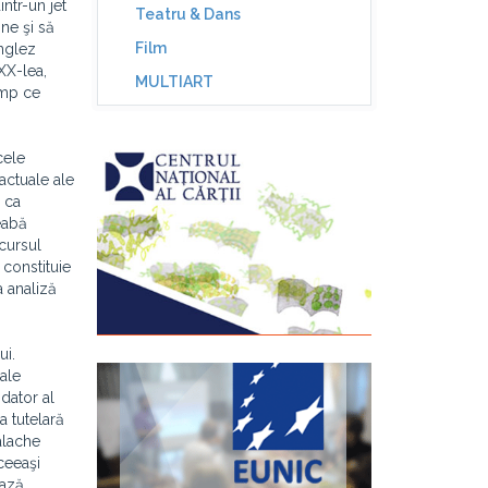
intr-un jet
Teatru & Dans
ine şi să
Film
englez
XX-lea,
MULTIART
timp ce
cele
actuale ale
 ca
eabă
scursul
 constituie
a analiză
ui.
ale
ndator al
a tutelară
alache
aceeaşi
ează