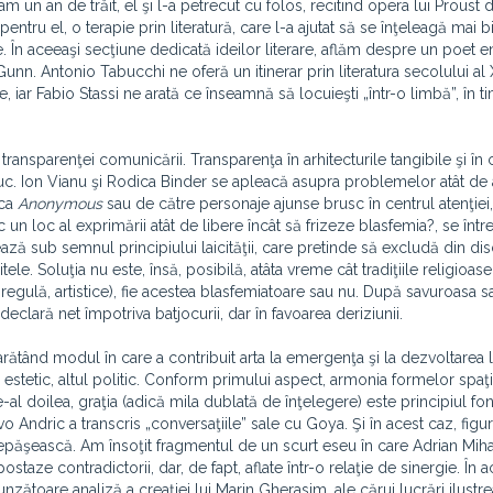
m un an de trăit, el şi l-a petrecut cu folos, recitind opera lui Proust d
entru el, o terapie prin literatură, care l-a ajutat să se înţeleagă mai b
În aceeaşi secţiune dedicată ideilor literare, aflăm despre un poet 
nn. Antonio Tabucchi ne oferă un itinerar prin literatura secolului al 
e, iar Fabio Stassi ne arată ce înseamnă să locuieşti „într-o limbă”, în 
ransparenţei comunicării. Transparenţa în arhitecturile tangibile şi în 
iuc. Ion Vianu şi Rodica Binder se apleacă asupra problemelor atât de 
 ca
Anonymous
sau de către personaje ajunse brusc în centrul atenţiei,
n loc al exprimării atât de libere încât să frizeze blasfemia?, se într
ază sub semnul principiului laicităţii, care pretinde să excludă din di
tele. Soluţia nu este, însă, posibilă, atâta vreme cât tradiţiile religioase
egulă, artistice), fie acestea blasfemiatoare sau nu. După savuroasa s
declară net împotriva batjocurii, dar în favoarea deriziunii.
 arătând modul în care a contribuit arta la emergenţa şi la dezvoltarea l
estetic, altul politic. Conform primului aspect, armonia formelor spaţi
-al doilea, graţia (adică mila dublată de înţelegere) este principiul fo
o Andric a transcris „conversaţiile” sale cu Goya. Şi în acest caz, figur
epăşească. Am însoţit fragmentul de un scurt eseu în care Adrian Mih
ostaze contradictorii, dar, de fapt, aflate într-o relaţie de sinergie. În 
zătoare analiză a creaţiei lui Marin Gherasim, ale cărui lucrări ilustr