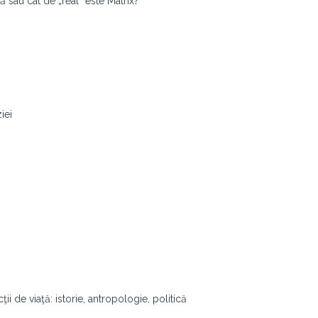
 sau cât de „real” este Matrix?
iei
ii de viaţă: istorie, antropologie, politică