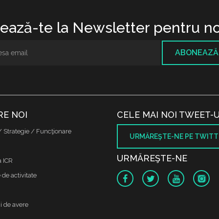
ază-te la Newsletter pentru no
ABONEAZĂ
RE NOI
CELE MAI NOI TWEET-U
/ Strategie / Funcţionare
URMĂREŞTE-NE PE TWITT
URMĂREŞTE-NE
a ICR
de activitate
i de avere