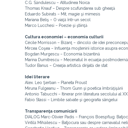
C.G. Săndulescu – Atitudinea Noica
Thomas Knauf – Despre scufundarea sub gheaţă
Eduardo Subirats – Mit, magie şi mimesis
Mariana Beliş – O viaţă într-un secol
Marco Lucchesi – Poezie şi ştiinţă
Cultura economiei – economia culturii
Cécile Morrisson – Bizanţ – dincolo de idei preconcep
Mircea Coşea – Influenţa moştenirii istorice asupra eco
Bogdan Murgescu – Economia bizantină
Marina Dumitrescu – Mecenatul în ecuaţia postmodernă
Tudor Banus – Creaţia artistică dirijată de stat
Idei literare
Alex. Leo Şerban – Planeta Proust
Miruna Fulgeanu – Thom Gunn şi poetica îmbrăţişării
Antonio Tabucchi – Itinerar prin literatura secolului al XX
Fabio Stassi – Limbile salvate şi geografia sângelui
Transparenţa comunicării
DIALOG Marc-Olivier Padis – François Boespflug: Batjocu
Vintilă Mihăilescu – Batjocura sau despre carnavalul nel