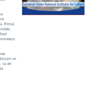
os
rin
ă. Primul
solată.
 Brad
resionează
irea
publicăm un
l, ca de
ată