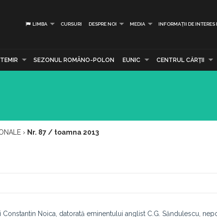
LIMBA
CURSURI
DESPRE NOI
MEDIA
INFORMAȚII DE INTERES
TEMIR
SEZONUL ROMÂNO-POLON
EUNIC
CENTRUL CĂRŢII
IONALE
›
Nr. 87 / toamna 2013
Constantin Noica, datorată eminentului anglist C.G. Săndulescu, nepo