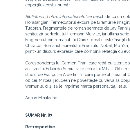
coperţile acestui număr.
Biblioteca „Lettre internationale”
se deschide cu un colaj
Horasangian. Fermecătorul excurs pe tărâmurile imaginar
Tudoran. Fragmentele de roman semnate de Jay Parini şi d
schiţează portretul lui Hermann Melville, iar ultima scr
Fragmentul din romanul lui Claire Tomalin este însoţit de
Chisacof. Romanul laureatului Premiului Nobel, Mo Yan, ar
printr-un discurs expresiv, care combină reflecţia cu ev
Corespondenţa lui Carmen Firan, care redă cu talent poet
analizei lui Eduardo Subirats, iar cea a lui Mihail Rîkl
studiu de Françoise Albertini, în care portretul literar al 
obicei, Mircea Ţicudean ne povesteşte cu verva sa obişnu
vremurile, ci şi să le imprime marca personalităţii sale.
Adrian Mihalache
SUMAR Nr. 87
Retrospective