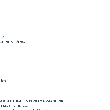
ute
nomiei româneşti
-lea
ra prin imagini: o revenire a blasfemiei?
imitat al românului