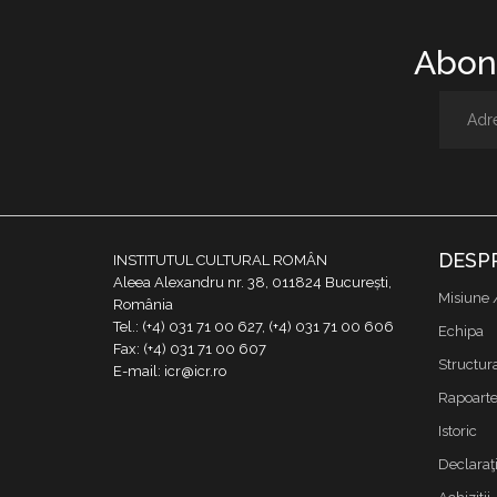
Abone
DESP
INSTITUTUL CULTURAL ROMÂN
Aleea Alexandru nr. 38, 011824 București,
Misiune 
România
Tel.: (+4) 031 71 00 627, (+4) 031 71 00 606
Echipa
Fax: (+4) 031 71 00 607
Structur
E-mail: icr@icr.ro
Rapoarte 
Istoric
Declaraţi