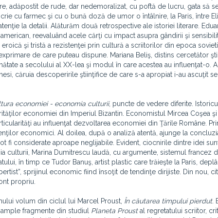
are, adăpostit de rude, dar nedemoralizat, cu poftă de lucru, gata să s
rie cu farmec şi cu o bună doză de umor o întâlnire, la Paris, între El
atenţie la detalii. Alăturăm două retrospective ale istoriei literare. Edu
erican, reevaluând acele cărţi cu impact asupra gândirii şi sensibilit
oică şi tristă a rezistenţei prin cultură a scriitorilor din epoca soviet
xprimare de care puteau dispune. Mariana Beliş, distins cercetător ştiin
te a secolului al XX-lea şi modul în care acestea au influenţat-o. A
si, căruia descoperirile ştiinţifice de care s-a apropiat i-au ascuţit sen
tura economiei - economia culturii
, puncte de vedere diferite. Istoric
rităţilor economiei din Imperiul Bizantin. Economistul Mircea Coşea şi 
icularităţi au influenţat dezvoltarea economiei din Ţările Române. Pr
enţilor economici. Al doilea, după o analiză atentă, ajunge la concluzi
 fi considerate aproape neglijabile. Evident, ciocnirile dintre idei sun
a culturii, Marina Dumitrescu laudă, cu argumente, sistemul francez 
tului, în timp ce Tudor Banuş, artist plastic care trăieşte la Paris, depl
ertist”, sprijinul economic fiind însoţit de tendinţe dirijiste. Din nou, cit
nt propriu.
ului volum din ciclul lui Marcel Proust,
În căutarea timpului pierdut
. 
ă, ample fragmente din studiul
Planeta Proust
al regretatului scriitor, cri