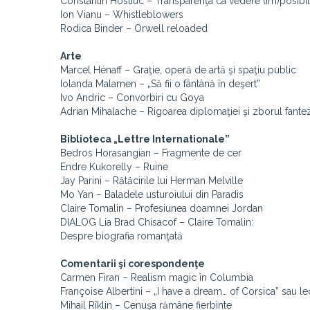
Constantin Hostiuc – Transparenţa ca vedere (im)posibilă
Ion Vianu – Whistleblowers
Rodica Binder – Orwell reloaded
Arte
Marcel Hénaff – Graţie, operă de artă şi spaţiu public
Iolanda Malamen – „Să fii o fântână în deşert”
Ivo Andric – Convorbiri cu Goya
Adrian Mihalache – Rigoarea diplomaţiei şi zborul fantez
Biblioteca „Lettre Internationale”
Bedros Horasangian – Fragmente de cer
Endre Kukorelly – Ruine
Jay Parini – Rătăcirile lui Herman Melville
Mo Yan – Baladele usturoiului din Paradis
Claire Tomalin – Profesiunea doamnei Jordan
DIALOG Lia Brad Chisacof – Claire Tomalin:
Despre biografia romanţată
Comentarii şi corespondenţe
Carmen Firan – Realism magic în Columbia
Françoise Albertini – „I have a dream… of Corsica” sau lecţ
Mihail Rîklin – Cenuşa rămâne fierbinte