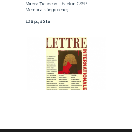
Mircea Ţicudean – Back in CSSR.
Memoria stângii ceheşti
120 p., 10 lei