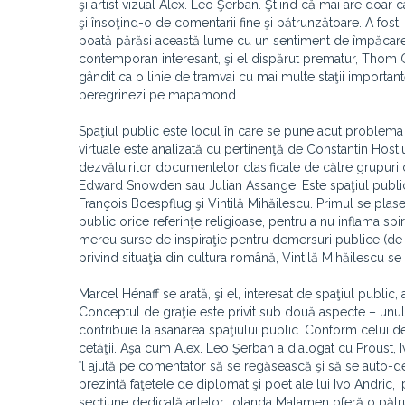
şi artist vizual Alex. Leo Şerban. Ştiind că mai are doar ca
şi însoţind-o de comentarii fine şi pătrunzătoare. A fost, p
poată părăsi această lume cu un sentiment de împăcare. 
contemporan interesant, şi el dispărut prematur, Thom Gu
gândit ca o linie de tramvai cu mai multe staţii important
peregrinezi pe mapamond.
Spaţiul public este locul în care se pune acut problema t
virtuale este analizată cu pertinenţă de Constantin Host
dezvăluirilor documentelor clasificate de către grupuri
Edward Snowden sau Julian Assange. Este spaţiul public u
François Boespflug şi Vintilă Mihăilescu. Primul se plase
public orice referinţe religioase, pentru a nu inflama spiri
mereu surse de inspiraţie pentru demersuri publice (de r
privind situaţia din cultura română, Vintilă Mihăilescu se 
Marcel Hénaff se arată, şi el, interesat de spaţiul public,
Conceptul de graţie este privit sub două aspecte – unul 
contribuie la asanarea spaţiului public. Conform celui de
cetăţii. Aşa cum Alex. Leo Şerban a dialogat cu Proust, Iv
îl ajută pe comentator să se regăsească şi să se auto-d
prezintă faţetele de diplomat şi poet ale lui Ivo Andric, ip
secţiune dedicată artelor, Iolanda Malamen oferă o pătrun