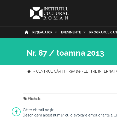
REŢEAUA ICR
EVENIMENTE
PROGRAMUL CAN
Nr. 87 / toamna 2013
»
CENTRUL CĂRŢII
›
Reviste
›
LETTRE INTERNAT
Etichete
Către cititorii noştri
Deschidem acest număr cu o evocare emoţionantă a lui 