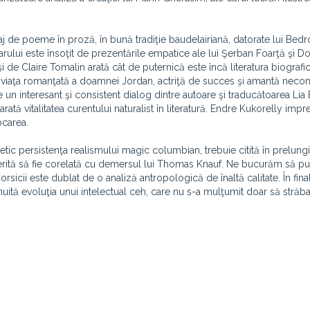
 de poeme în proză, în bună tradiţie baudelairiană, datorate lui Bedr
ului este însoţit de prezentările empatice ale lui Şerban Foarţă şi Do
e Claire Tomalin arată cât de puternică este încă literatura biografic
ie viaţa romanţată a doamnei Jordan, actriţă de succes şi amantă necon
 un interesant şi consistent dialog dintre autoare şi traducătoarea Lia
ată vitalitatea curentului naturalist în literatură. Endre Kukorelly imp
ocarea.
ic persistenţa realismului magic columbian, trebuie citită în prelung
in merită să fie corelată cu demersul lui Thomas Knauf. Ne bucurăm să 
Corsicii este dublat de o analiză antropologică de înaltă calitate. În fina
ită evoluţia unui intelectual ceh, care nu s-a mulţumit doar să străb