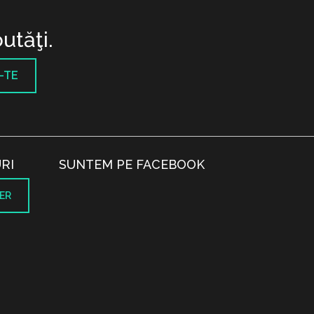
utăţi.
-TE
RI
SUNTEM PE FACEBOOK
ER