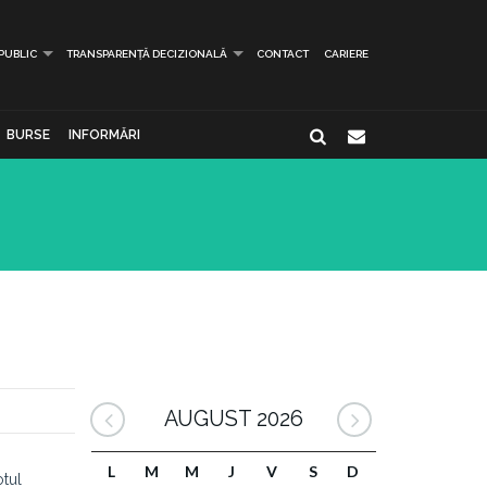
 PUBLIC
TRANSPARENȚĂ DECIZIONALĂ
CONTACT
CARIERE
BURSE
INFORMĂRI
AUGUST 2026
L
M
M
J
V
S
D
tul