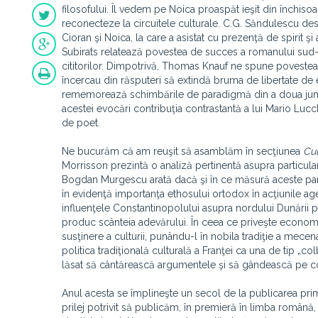
filosofului. Îl vedem pe Noica proaspăt ieşit din închiso
reconecteze la circuitele culturale. C.G. Săndulescu desc
Cioran şi Noica, la care a asistat cu prezenţă de spirit şi 
Subirats relatează povestea de succes a romanului sud-am
cititorilor. Dimpotrivă, Thomas Knauf ne spune povestea er
încercau din răsputeri să extindă bruma de libertate de e
rememorează schimbările de paradigmă din a doua jumăta
acestei evocări contribuţia contrastantă a lui Mario Lucche
de poet.
Ne bucurăm că am reuşit să asamblăm în secţiunea
Cul
Morrisson prezintă o analiză pertinentă asupra particula
Bogdan Murgescu arată dacă şi în ce măsură aceste part
în evidenţă importanţa ethosului ortodox în acţiunile ag
influenţele Constantinopolului asupra nordului Dunării pot
produc scânteia adevărului. În ceea ce priveşte economi
susţinere a culturii, punându-l în nobila tradiţie a mecena
politica tradiţională culturală a Franţei ca una de tip „colb
lăsat să cântărească argumentele şi să gândească pe co
Anul acesta se împlineşte un secol de la publicarea prim
prilej potrivit să publicăm, în premieră în limba român