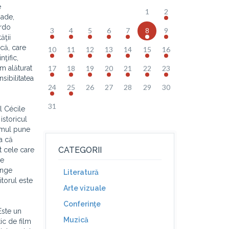
e
1
2
iade,
ardo
3
4
5
6
7
8
9
ăţii
ică, care
10
11
12
13
14
15
16
ţific,
m alăturat
17
18
19
20
21
22
23
sibilitatea
24
25
26
27
28
29
30
31
ul Cécile
istoricul
imul pune
a că
CATEGORII
t cele care
de
ânge
Literatură
itorul este
Arte vizuale
Conferinţe
Este un
Muzică
tic de film