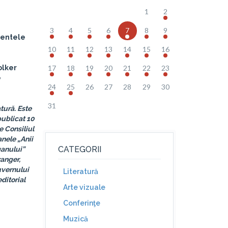
1
2
3
4
5
6
7
8
9
imentele
10
11
12
13
14
15
16
olker
17
18
19
20
21
22
23
e
24
25
26
27
28
29
30
31
tură. Este
publicat 10
e Consiliul
anele „Anii
CATEGORII
ganului”
ranger,
uvernului
Literatură
ditorial
Arte vizuale
Conferinţe
Muzică