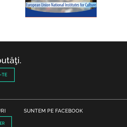
utăţi.
-TE
RI
SUNTEM PE FACEBOOK
ER