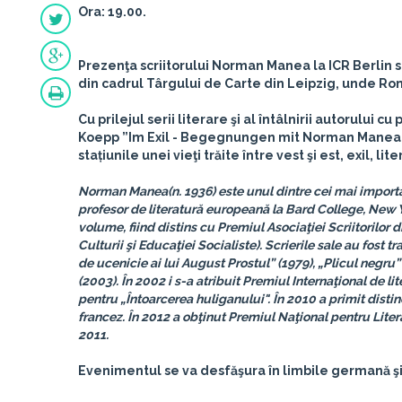
Ora: 19.00.
Prezenţa scriitorului Norman Manea la ICR Berlin se
din cadru
l Târgului de Carte din Leipzig, unde Rom
Cu prilejul serii literare şi al întâlnirii autorului 
Koepp ”Im Exil - Begegnungen mit Norman Manea” (”
stațiunile unei vieţi trăite între vest şi est, exil, lite
Norman Manea
(n. 1936) este unul dintre cei mai import
profesor de literatură europeană la Bard College, New Yo
volume, fiind distins cu Premiul Asociaţiei Scriitorilor d
Culturii şi Educaţiei Socialiste). Scrierile sale au fost t
de ucenicie ai lui August Prostul” (1979), „Plicul negru” 
(2003). În 2002 i s-a atribuit Premiul Internaţional de 
pentru „Întoarcerea huliganului". În 2010 a primit dist
francez. În 2012 a obţinut Premiul Naţional pentru Liter
2011.
Evenimentul se va desfăşura în limbile germană ş