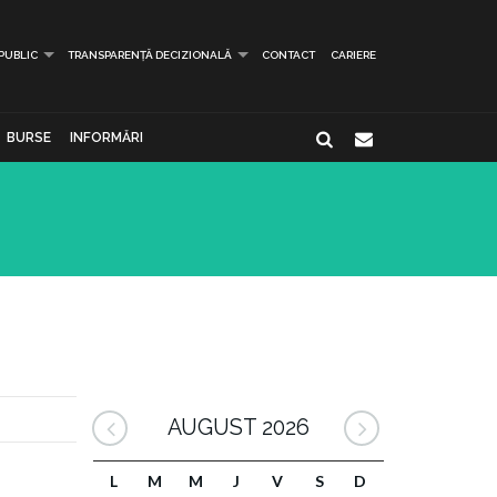
 PUBLIC
TRANSPARENȚĂ DECIZIONALĂ
CONTACT
CARIERE
BURSE
INFORMĂRI
AUGUST 2026
L
M
M
J
V
S
D