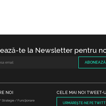
ază-te la Newsletter pentru no
ABONEAZĂ
RE NOI
CELE MAI NOI TWEET-U
/ Strategie / Funcţionare
URMĂREŞTE-NE PE TWITT