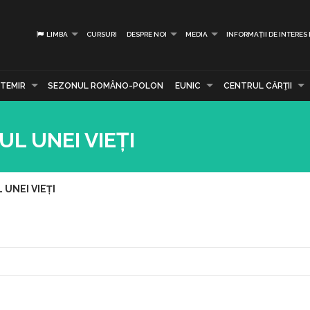
LIMBA
CURSURI
DESPRE NOI
MEDIA
INFORMAȚII DE INTERES
TEMIR
SEZONUL ROMÂNO-POLON
EUNIC
CENTRUL CĂRŢII
L UNEI VIEȚI
UNEI VIEȚI