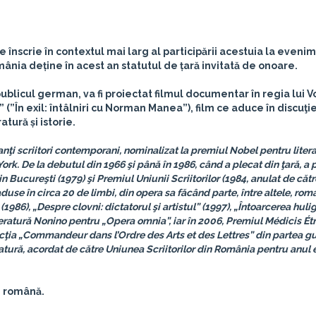
 înscrie în contextul mai larg al participării acestuia la even
ânia deține în acest an statutul de țară invitată de onoare.
cu publicul german, va fi proiectat filmul documentar în regia lui V
În exil: întâlniri cu Norman Manea”), film ce aduce în discuţi
ratură și istorie.
anţi scriitori contemporani, nominalizat la premiul Nobel pentru litera
rk. De la debutul din 1966 şi până în 1986, când a plecat din ţară, a 
in Bucureşti (1979) şi Premiul Uniunii Scriitorilor (1984, anulat de cătr
raduse în circa 20 de limbi, din opera sa făcând parte, între altele, rom
(1986), „Despre clovni: dictatorul şi artistul” (1997), „Întoarcerea huli
literatură Nonino pentru „Opera omnia”, iar în 2006, Premiul Médicis Ét
incţia „Commandeur dans l’Ordre des Arts et des Lettres” din partea g
atură, acordat de către Uniunea Scriitorilor din România pentru anul e
i română.