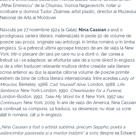
„Mihai Eminescu” de la Chișinău, Viorica Nagacevschi, notar și
scriitoare și domnul Tudor Zbârnea, artist plastic, director al Muzeului
Național de Artă al Moldovei.
Născută pe 27 noiembrie 1924 la Galați,
Nina Cassian
a avut o
prodigioasă carieră literară, materializată în peste 50 de volume de
poezie sau proză, originale sau antologii, în limba română și în limba
engleză. Și-a petrecut ultimii aproape treizeci de ani de viață la New
York, într-o plecare din țară pe care nu și-a dorit-o, dar căreia a
trebuit să i se adapteze, iar eforturile sale de a scrie direct în engleză
și de a oferi traduceri relevante multora dintre creațiile sale literare
scrise anterior au dus la apariția câtorva volume de poezie primite
extrem de bine de critica literară internațională. Între acestea,
Lady of
Miracles
, Berkeley, 1988,
Call Yourself Alive
, London, 1988,
Life
Sentence
, New York-London, 1990,
Cheerleader for a Funeral
,
London-Boston, 1992,
Take My Word for It
, New York, 1997 sau
Continuum
, New York, 2009. În anii de viață din America, Nina Cassian
a continuat să compună, să traducă, să deseneze, nu doar să scrie
atât în română, cât și în engleză.
„Nina Cassian a fost o artistă sublimă, precum Sappho, poetă a
adâncimilor pasionate și a marilor înălțimi”
, a scris despre ea Edward