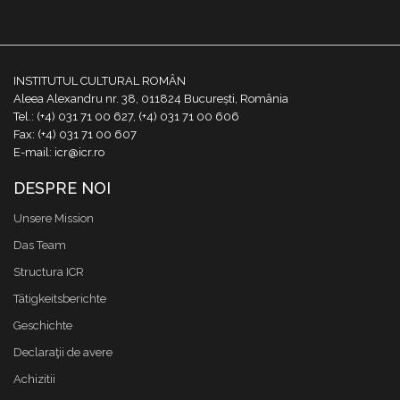
INSTITUTUL CULTURAL ROMÂN
Aleea Alexandru nr. 38, 011824 București, România
Tel.: (+4) 031 71 00 627, (+4) 031 71 00 606
Fax: (+4) 031 71 00 607
E-mail: icr@icr.ro
DESPRE NOI
Unsere Mission
Das Team
Structura ICR
Tätigkeitsberichte
Geschichte
Declaraţii de avere
Achizitii