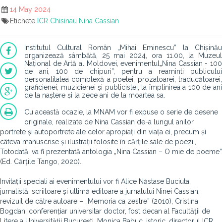
14 May 2024
Etichete
ICR Chisinau
Nina Cassian
Institutul Cultural Român „Mihai Eminescu” la Chișinău
organizează sâmbătă, 25 mai 2024, ora 11.00, la Muzeul
Național de Artă al Moldovei, evenimentul„Nina Cassian - 100
de ani, 100 de chipuri”, pentru a reaminti publicului
personalitatea complexă a poetei, prozatoarei, traducătoarei,
graficienei, muzicienei și publicistei, la împlinirea a 100 de ani
de la naștere și la zece ani de la moartea sa.
Cu această ocazie, la MNAM vor fi expuse o serie de desene
originale, realizate de Nina Cassian de-a lungul anilor,
portrete și autoportrete ale celor apropiați din viața ei, precum și
câteva manuscrise și ilustrații folosite în cărțile sale de poezii,
Totodată, va fi prezentată antologia „Nina Cassian – O mie de poeme”
(Ed. Cărțile Tango, 2020).
Invitații speciali ai evenimentului vor fi Alice Năstase Buciuta,
jurnalistă, scriitoare și ultimă editoare a jurnalului Ninei Cassian,
revizuit de către autoare – „Memoria ca zestre” (2010), Cristina
Bogdan, conferențiar universitar doctor, fost decan al Facultății de
Litere a Universității București, Monica Babuc, istoric, directorul ICR