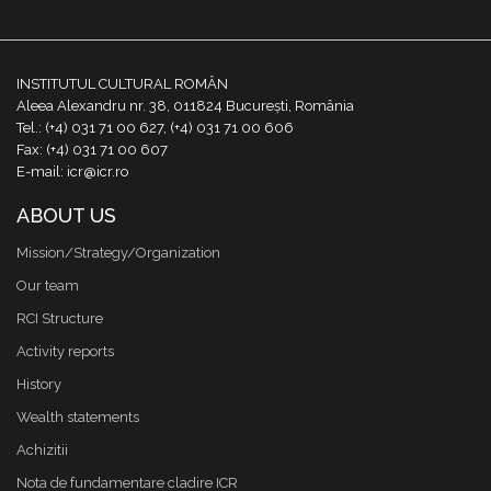
INSTITUTUL CULTURAL ROMÂN
Aleea Alexandru nr. 38, 011824 București, România
Tel.: (+4) 031 71 00 627, (+4) 031 71 00 606
Fax: (+4) 031 71 00 607
E-mail: icr@icr.ro
ABOUT US
Mission/Strategy/Organization
Our team
RCI Structure
Activity reports
History
Wealth statements
Achizitii
Nota de fundamentare cladire ICR