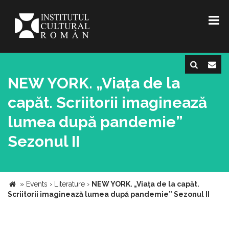
NEW YORK. „Viața de la
capăt. Scriitorii imaginează
lumea după pandemie”
Sezonul II
»
Events
›
Literature
›
NEW YORK. „Viața de la capăt.
Scriitorii imaginează lumea după pandemie” Sezonul II