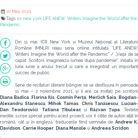
10 May 2021
Tags
Icr new york
LIFE ANEW. Writers Imagine the World after the
Pandemic
Din 11 mai, ICR New York și Muzeul Național al Literaturii
Române (MNLR) reiau seria online intitulată “LIFE ANEW.
Writers Imagine the World after the Pandemic” / „Viața de la
capăt. Scriitorii imaginează lumea după pandemie”, inițiată în
luna iunie a anului trecut și care a înregistrat un important
succes de public.
Seria de recitaluri literare bilingve se va desfășura în perioada
11 mai – 2 noiembrie 2021, și îi are ca invitați pe scriitorii
Diana Bădica
,
Florina Ilis
,
Cosmin Perța
,
Merlich Saia
,
Bogdan-
Alexandru Stănescu
,
Mihok Tamas
,
Chris Tănăsescu
,
Lucian
Dan Teodorovici
,
Tatiana Țîbuleac
și
Răzvan Țupa
. Textel
inedite, scrise special pentru acest proiect, vor fi citite de autori atât în
română, cât și în engleză, traducerile fiind semnate de
Andrew K
Davidson
,
Carrie Hooper
,
Diana Manole
și
Andreea Scridon
.