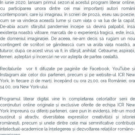
În iunie 2020, lansam primul sezon al acestul program literar online,
cu participarea unora dintre cei mai importanți autori români
contemporani, care își imaginau, în scrieri de proză, eseu sau poezie,
cum se va vindeca această lume și cum viața o va lua de la capăt.
De-abia acum sfârșitul pandemiei începe să devină palpabil, însă
existența noastră viitoare, marcată de o experiență tragică, este, încă,
de domeniul imaginației. De aceea, ne-am decis să rugăm un nou
contingent de scriitori se gândească cum va arăta viața noastră, a
tuturor, după ce acest virus va fi, în sfârșit, anihilat. Cetraume, aspirații,
temeri, așteptări și încercări ne vor aștepta de partea cealaltă.
Recitalurile vor fi difuzate pe paginile de Facebook, YouTube și
Instagram ale celor doi parteneri, precum și pe website-ul ICR New
York, în fiecare zi de marți, începând cu ora 21.00, ora României, ora
14.00, ora New York-ului.
Programul literar digital vine în completarea celorlaltor serii de
conținuturi online originale și exclusive oferite de echipa ICR New
York împreună cu diferiți parteneri, care pun în evidență, într-un mod
susținut și atractiv, diversitatea expresiilor creativității și istoriei
românești, precum și unele dintre cele mai semnificative contribuții
intelectual-academice la înțelegerea și dezvoltarea relațiilor româno-