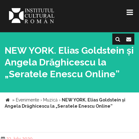
NEW YORK. Elias Goldstein și
Angela Drăghicescu la
„Seratele Enescu Online”
»
Evenimente
›
Muzică
›
NEW YORK. Elias Goldstein și
Angela Drăghicescu la „Seratele Enescu Online”
23 July 2020