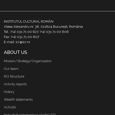
INSTITUTUL CULTURAL ROMÂN
Aleea Alexandru nr. 38, 011824 București, România
Tel.: (+4) 031 71 00 627, (+4) 031 71 00 606
Fax: (+4) 031 71 00 607
E-mail: icr@icr.ro
ABOUT US
Mission/Strategy/Organization
Our team
RCI Structure
Activity reports
History
Wealth statements
Achizitii
Nota de fundamentare cladire ICR