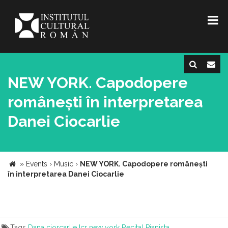
NEW YORK. Capodopere
românești în interpretarea
Danei Ciocarlie
»
Events
›
Music
›
NEW YORK. Capodopere românești
în interpretarea Danei Ciocarlie
Tags
Dana ciorcarlie
Icr new york
Recital
Pianista