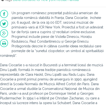
Un program românesc prezentat publicului american de
pianista româncă stabilită în Franța, Dana Ciocarlie, încheie
joi, 6 august, de la ora 19.00 EDT, sezonul muzical de
primăvară-vară al ICR New York. Proiectul a fost un adevărat
tur de forță care a cuprins 17 recitaluri online exclusive.
Programul include piese de Violeta Dinescu, Horațiu
Rădulescu, Paul Constantinescu și George Enescu.
Protagonista descrie în câteva cuvinte ideea recitalului care
pornește de la “sunetul clopotelor, un simbol al spiritualității
românești“.
Dana Ciocarlie s-a născut în Bucuresti și a terminat liceul de muzică
Dinu Lipatti, formată în marea tradiție pianistică românească
reprezentată de Clara Haskil, Dinu Lipatti sau Radu Lupu. Dana
Ciocarlie a primit primul premiu de anvergură în 1990, ajungând
direct la Școala Normală de Muzică Alfred Cortot din Paris. Dana
Ciocarlie a urmat studiile la Conservatorul Național de Muzica din
Paris, unde i-a avut profesori pe Dominique Verlet și Georges
Pludermacher. În 1994 l-a întâlnit pe Christian Zacharias, cu care a
început să lucreze intens la opera lui Schubert. Dana Ciocarlie a