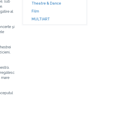
ne, sub
Theatre & Dance
e.
Film
gătire al
MULTIART
oncerte şi
ele
hestrei
icieni,
hestră.
 pregătesc
i mare
nceputul