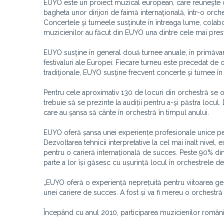
EUYO este un proiect muzical european, care reuneşte ce
bagheta unor dirijori de faimă internaţională, într-o orch
Concertele şi turneele susţinute în întreaga lume, colabo
muzicienilor au făcut din EUYO una dintre cele mai prest
EUYO susţine în general două turnee anuale, în primăvară 
festivaluri ale Europei. Fiecare turneu este precedat de o
tradiţionale, EUYO susţine frecvent concerte şi turnee în
Pentru cele aproximativ 130 de locuri din orchestră se org
trebuie să se prezinte la audiții pentru a-şi păstra loc
care au şansa să cânte în orchestră în timpul anului.
EUYO oferă șansa unei experiențe profesionale unice pentr
Dezvoltarea tehnicii interpretative la cel mai înalt nivel,
pentru o carieră internațională de succes. Peste 90% di
parte a lor își găsesc cu ușurință locul în orchestrele d
„EUYO oferă o experiență neprețuită pentru viitoarea ge
unei cariere de succes. A fost și va fi mereu o orchestr
Începând cu anul 2010, participarea muzicienilor români 