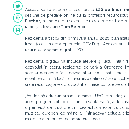
Aceasta va se va adresa celor peste
120 de tineri m
sesiune de predare online cu 12 profesori recunoscuți 
Fischer
, numeroși muzicieni, inclusiv directorul de re
radio și televiziune
Tom Service
.
Rezidența artistică din primăvara anului 2020 planificată 
trecută ca urmare a epidemiei COVID-19. Acestea sunt înl
unui nou program digital EUYO.
Rezidența digitală va include ateliere și lecții, întâl
dezvoltat în cadrul rezidenței de vară a Orchestrei îm
acestui demers a fost dezvoltat un nou spațiu digit
intenționează să facă o transmisie online către orașul 
și de recunoaștere a provocărilor uriașe cu care se confru
„Aș dori să aduc un omagiu echipei EUYO, care, deși au lu
acest program extraordinar într-o săptămână”, a declara
o perioadă de criză precum cea actuală, este crucial să
muzicali europeni de mâine. Și, într-adevăr, actuala cr
mai bine cum putem colabora cu succes ”.