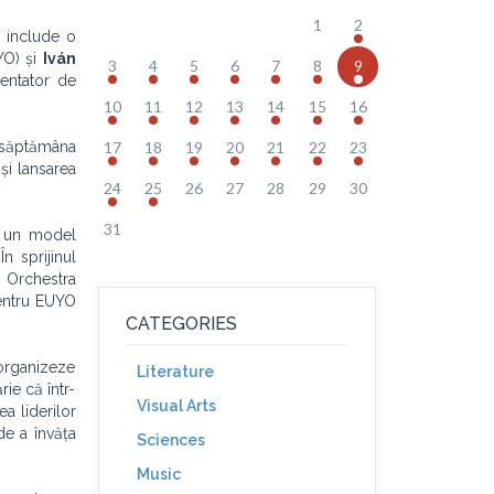
1
2
a include o
YO) și
Iván
3
4
5
6
7
8
9
zentator de
10
11
12
13
14
15
16
te săptămâna
17
18
19
20
21
22
23
și lansarea
24
25
26
27
28
29
30
31
nd un model
n sprijinul
 Orchestra
pentru EUYO
CATEGORIES
 organizeze
Literature
ie că într-
Visual Arts
a liderilor
de a învăța
Sciences
Music