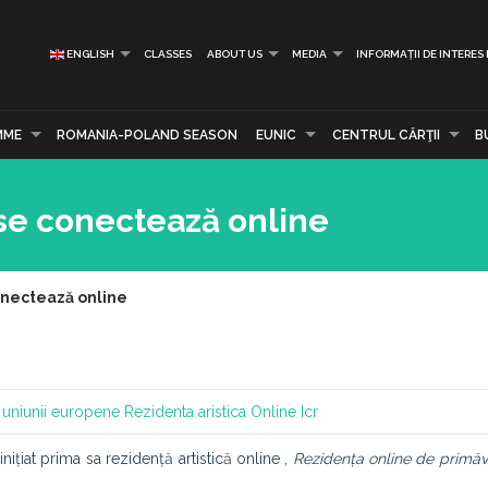
ENGLISH
CLASSES
ABOUT US
MEDIA
INFORMAȚII DE INTERES
MME
ROMANIA-POLAND SEASON
EUNIC
CENTRUL CĂRŢII
B
 se conectează online
conectează online
a uniunii europene
Rezidenta aristica
Online
Icr
 inițiat prima sa rezidență artistică online ,
Rezidența online de primă