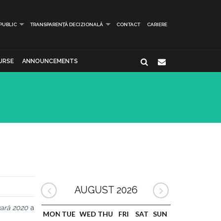
 PUBLIC
TRANSPARENȚĂ DECIZIONALĂ
CONTACT
CARIERE
URSE
ANNOUNCEMENTS
AUGUST 2026
vară 2020
a
MON
TUE
WED
THU
FRI
SAT
SUN