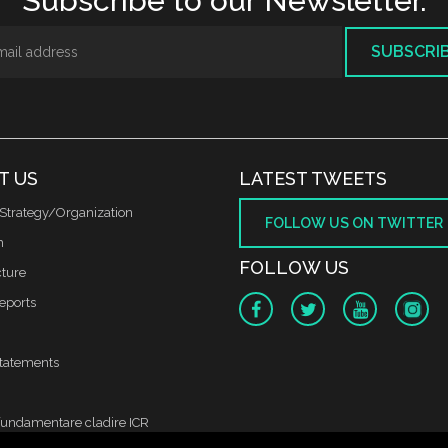
Subscribe to our Newsletter.
SUBSCRI
T US
LATEST TWEETS
Strategy/Organization
FOLLOW US ON TWITTER
m
FOLLOW US
cture
reports
tatements
fundamentare cladire ICR