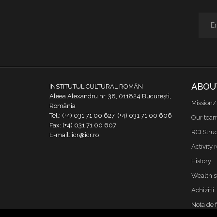
ABOU
INSTITUTUL CULTURAL ROMÂN
Aleea Alexandru nr. 38, 011824 București,
Mission/
România
Tel.: (+4) 031 71 00 627, (+4) 031 71 00 606
Our tea
Fax: (+4) 031 71 00 607
RCI Stru
E-mail: icr@icr.ro
Activity 
History
Wealth s
Achizitii
Nota de 