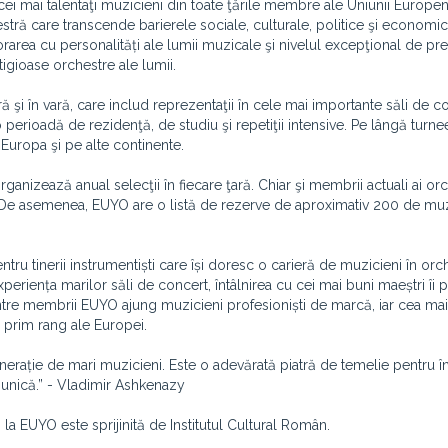
i mai talentaţi muzicieni din toate ţările membre ale Uniunii Europe
estră care transcende barierele sociale, culturale, politice şi economic
rarea cu personalități ale lumii muzicale şi nivelul excepţional de pre
igioase orchestre ale lumii.
şi în vară, care includ reprezentaţii în cele mai importante săli de c
 perioadă de rezidenţă, de studiu şi repetiţii intensive. Pe lângă turne
 Europa şi pe alte continente.
anizează anual selecţii în fiecare ţară. Chiar şi membrii actuali ai orc
ul. De asemenea, EUYO are o listă de rezerve de aproximativ 200 de muz
u tinerii instrumentiști care își doresc o carieră de muzicieni în orc
 experiența marilor săli de concert, întâlnirea cu cei mai buni maeștri îi
ntre membrii EUYO ajung muzicieni profesioniști de marcă, iar cea ma
e prim rang ale Europei.
nerație de mari muzicieni. Este o adevărată piatră de temelie pentru î
ă unică.” - Vladimir Ashkenazy
la EUYO este sprijinită de Institutul Cultural Român.