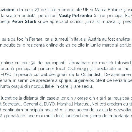
uzicieni
din cele 27 de state membre ale UE și Marea Britanie și v
la scară mondială, pe dirijorii
Vasily Petrenko
(dirijor principal EU
petiții
Peter Stark
și pe apreciatul scriitor, jurnalist muzical și pre
să aibă loc în Ferrara, ca și turneul în Italia și Austria au fost anula
ocuite cu o rezidență online de 23 de zile în lunile martie și aprilie 
niri online cu cei 150 de participanți, laboratoare de muzică folosi
preună principalul partener local Grafenegg și spectacole online. Î
al EUYO împreună cu webdesignerii de la Outlandish. De asemenea,
Ferrara, în semn de apreciere a sprijinului generos oferit de Ferrara 
ntă orașul din nordul Italiei în care își are sediu.
crat de la distanță din casele lor din 7 orașe din 4 țări, au reușit să
t Secretarul General al EUYO, Marshall Marcus. „Noi toți credem cu tăr
 continuăm principala noastră misiune, aceea de a ajuta la dezvoltare
iză globală ne face mai mult decât oricând conștienți de importanța 