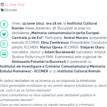
15 June 2012
Etichete
Vineri,
15 iunie 2012
,
ora 18.00
, la
Institutul Cultural
Român
(Aleea Alexandru 38, București) va avea loc
dezbaterea
„Memoria comunismului în ţările Europei
Centrale şi de Est”
. Participanți:
Andrei Muraru
(președinte
executiv IICCMER),
Dinu Zamfirescu
(Preşedintele Consiliului
ştiinţific IICCMER),
Marius Oprea
(IICCMER),
Stejărel Olaru
(cercetător, istoric) și
Adam Burakowski
(cercetător, Instytut
Studiów Politycznych PAN). Evenimentul este organizat de
Ambasada Poloniei la București
în parteneriat cu
Institutul de Investigare a Crimelor Comunismului și Memoria
Exilului Românesc - IICCMER
și cu
Institutul Cultural Român
.
În cadrul dezbaterii se va încerca să se răspundă la întrebările:
Oare generaţiile următoare îşi vor aminti despre totalitarism şi, dacă
da, cum li se va forma memoria?
Oare comunismul va face subiectul unor dezbateri publice în
următoarele decenii?
Oare va mai încerca cineva să repete nereuşitul şi criminalul