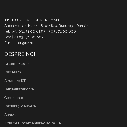
INSTITUTUL CULTURAL ROMÂN
Aleea Alexandru nr. 38, 011824 București, România
Tel.: (+4) 031 71 00 627, (+4) 031 71 00 606
Fax: (+4) 031 71 00 607
E-mail: icr@icr.ro
DESPRE NOI
Unsere Mission
Das Team
Structura ICR
Tätigkeitsberichte
Geschichte
Declaraţii de avere
Achizitii
Nota de fundamentare cladire ICR