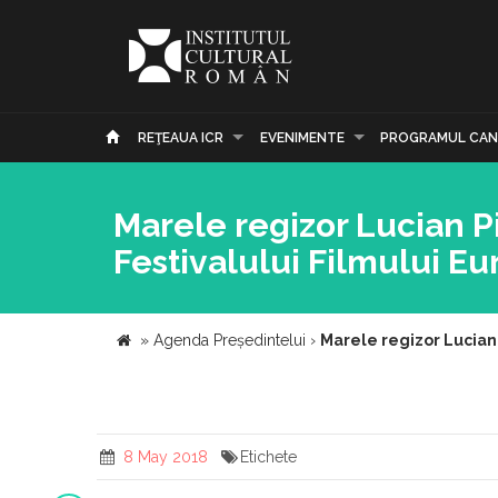
REŢEAUA ICR
EVENIMENTE
PROGRAMUL CAN
Marele regizor Lucian Pin
Festivalului Filmului E
»
Agenda Președintelui
›
Marele regizor Lucian 
8 May 2018
Etichete