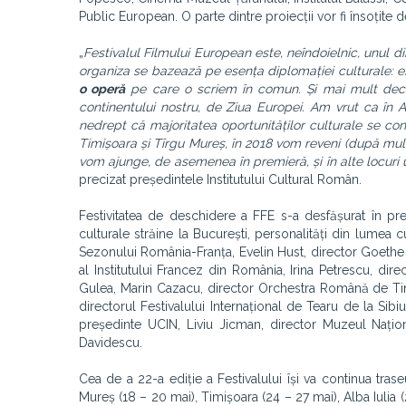
Public European. O parte dintre proiecții vor fi însoțite d
„
Festivalul Filmului European este, neîndoielnic, unul d
organiza se bazează pe esența diplomației culturale: e
o operă
pe care o scriem în comun. Și
mai mult decâ
continentului nostru, de Ziua Europei.
Am vrut ca în A
nedrept că majoritatea oportunităților culturale se con
Timișoara și Tîrgu Mureș, în 2018 vom reveni (după mulți
vom ajunge, de asemenea în premieră, și în alte locuri 
precizat președintele Institutului Cultural Român.
Festivitatea de deschidere a FFE s-a desfășurat în prez
culturale străine la București, personalități din lumea cult
Sezonului România-Franța, Evelin Hust, director Goethe 
al Institutului Francez din România, Irina Petrescu, dire
Gulea, Marin Cazacu, director Orchestra Română de Tiner
directorul Festivalului Internațional de Tearu de la Sib
președinte UCIN, Liviu Jicman, director Muzeul Naționa
Davidescu.
Cea de a 22-a ediție a Festivalului își va continua tras
Mureș (18 – 20 mai), Timișoara (24 – 27 mai), Alba Iulia (2