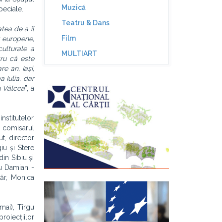
Muzică
peciale.
Teatru & Dans
tea de a îl
Film
r europene,
ulturale a
MULTIART
tru că este
e an, Iași,
 Iulia, dar
u Vâlcea
”, a
nstitutelor
, comisarul
t, director
iu și Stere
in Sibiu și
iu Damian -
zăr, Monica
mai), Tîrgu
proiecțiilor