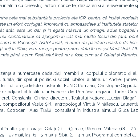
e întâlniri cu cineaști și actori, concerte, dezbateri și alte evenimente s
intre cele mai substanțiale proiecte ale ICR, pentru că însăși modalita
ste un efort conjugat, împreună cu ambasadele și institutele statelo
t atât, este un dar și în egală măsură un omagiu adus bogăției c
nul Centenarului să ajungem în cât mai multe locuri din țară, pen
sumă în București. Astfel încât, în afară de gazdele noastre de fiecar
 ani) la Sibiu, vom merge pentru prima dată în orașul Marii Uniri, Alba
unde până acum Festivalul încă nu a fost, cum ar fi Galați și Râmnic
ența a numeroase oficialități, membri ai corpului diplomatic și al i
urală, din spațiul politic și social, iubitori ai filmului
: Andrei Țărnea
Institut, președintele clusterului EUNIC Romania, Christophe Gigaudau
ctor adjunct al Institutului Francez din România, regizorii Tudor Giurg
et, Constantin Chiriac, directorul Teatrului Național „Lucian Blaga“ d
iu, compozitorul Vasile Șirli, antropologul Vintilă Mihăilescu, Laurenț
l Cotroceni, Alex Trăilă, consultant în industria filmului Gilda La
eul în alte șapte orașe: Galați (11 – 13 mai), Râmnicu Vâlcea (18 – 20 
5 – 27 mai), Iași (1 – 3 mai) și Sibiu (1 – 3 mai). Programul complet al 