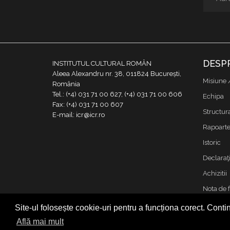
DESP
INSTITUTUL CULTURAL ROMÂN
Aleea Alexandru nr. 38, 011824 București,
Misiune 
România
Tel.: (+4) 031 71 00 627, (+4) 031 71 00 606
Echipa
Fax: (+4) 031 71 00 607
Structur
E-mail: icr@icr.ro
Rapoarte 
Istoric
Declaraţi
Achizitii
Nota de 
Contact
Site-ul folosește cookie-uri pentru a funcționa corect. Contin
Cookies &
Află mai mult