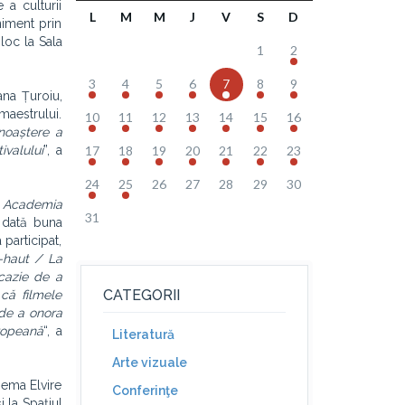
 a culturii
L
M
M
J
V
S
D
niment prin
loc la Sala
1
2
3
4
5
6
7
8
9
ana Țuroiu,
maestrului.
10
11
12
13
14
15
16
noaștere a
valului
”, a
17
18
19
20
21
22
23
24
25
26
27
28
29
30
Academia
31
 dată buna
participat,
à-haut / La
ocazie de a
CATEGORII
că filmele
 de a onora
ropeană
“, a
Literatură
Arte vizuale
nema Elvire
Conferinţe
 la Spațiul