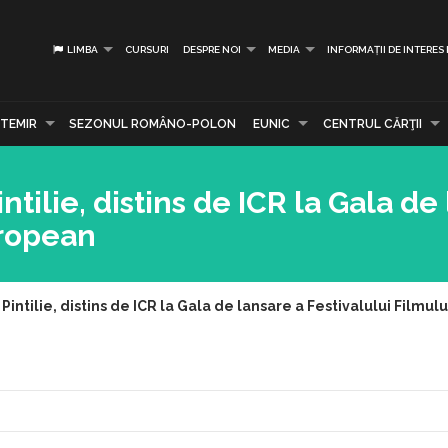
LIMBA
CURSURI
DESPRE NOI
MEDIA
INFORMAȚII DE INTERES
TEMIR
SEZONUL ROMÂNO-POLON
EUNIC
CENTRUL CĂRŢII
tilie, distins de ICR la Gala de
uropean
Pintilie, distins de ICR la Gala de lansare a Festivalului Filmul