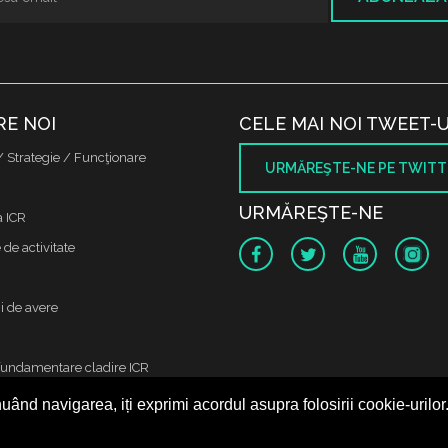
RE NOI
CELE MAI NOI TWEET-U
/ Strategie / Funcţionare
URMĂREŞTE-NE PE TWITT
URMĂREŞTE-NE
a ICR
de activitate
i de avere
fundamentare cladire ICR
uând navigarea, iți exprimi acordul asupra folosirii cookie-urilor
 protectia datelor