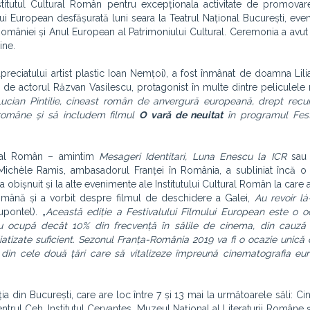
stitutul Cultural Român pentru excepționala activitate de promovare
lui European desfășurată luni seara la Teatrul Național București, eve
mâniei și Anul European al Patrimoniului Cultural. Ceremonia a avut 
ine.
eciatului artist plastic Ioan Nemțoi), a fost înmânat de doamna Lili
i, de actorul Răzvan Vasilescu, protagonist în multe dintre peliculele 
ucian Pintilie, cineast român de anvergură europeană, drept recu
i române și să includem filmul
O vară de neuitat
în programul Festi
tural Român – amintim
Mesageri Identitari, Luna Enescu la ICR
sau
chèle Ramis, ambasadorul Franței în România, a subliniat încă o
bișnuit și la alte evenimente ale Institutului Cultural Român la care a 
mână și a vorbit despre filmul de deschidere a Galei,
Au revoir l
upontel). „
Această ediție a Festivalului Filmului European este o 
 ocupă decât 10% din frecvență în sălile de cinema, din cauză 
tizate suficient. Sezonul Franța-România 2019 va fi o ocazie unică
 din cele două țări care să vitalizeze împreună cinematografia eu
ia din București, care are loc între 7 și 13 mai la următoarele săli: Ci
trul Ceh, Institutul Cervantes, Muzeul Național al Literaturii Române și