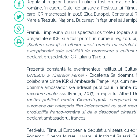
Reputatul regizor Lucian Pintilie a fost premiat de In
române, în cadrul Galei de lansare a Festivalului Filmu
care ICR marchează în 2018 Ziua Europei, Centenarul Ro
Mare a Teatrului Național București în fața unei săli arhipl
Premiul, împreună cu un spectaculos trofeu (operă a apr
președintele ICR, și a fost primit, în numele regizorulu
„
Suntem onorați să oferim acest premiu maestrului L
excepționalei sale activități de promovare a culturi
declarat președintele ICR, Liliana Țuroiu.
Prezență constantă la evenimentele Institutului Cul
UNESCO a Tinerelor Femei
- Excelența Sa doamna Mi
colaborare dintre ICR și Ambasada Franței. Așa cum ne-a o
doamna ambasador s-a adresat publicului în limba ro
revedere acolo sus
(Franța, 2017, în regia lui Albert D
motiva publicul român. Cinematografia europeană nu
europene din categoria film independent nu sunt media
producțiile franco-române și de a descoperi cineaști
declarat ambasadorul francez.
Festivalul Filmului European a debutat luni seara cu ediț
Popesco, Cinema Muzeul Țăranului, Institutul Balassi, Cen