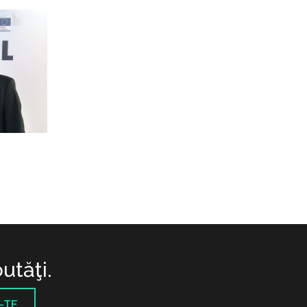
utăţi.
-TE