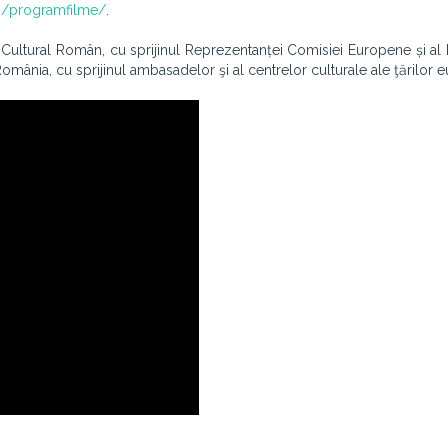
18/programfilme/
.
l Cultural Român, cu sprijinul Reprezentanței Comisiei Europene și al 
mânia, cu sprijinul ambasadelor şi al centrelor culturale ale ţărilor 