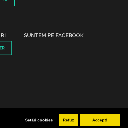
RI
SUNTEM PE FACEBOOK
ER
.
Setări cookies
Refuz
Accept!