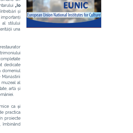
ntarului
„Io
ntrebări și
 importanți
al stilului
rității una
restaurator
trimoniului
 completate
nt dedicate
în domeniul
 Mănăstirii
i muzeal al
ate, artă și
omâniei.
emice ca și
de practica
în proiecte
, îmbinând