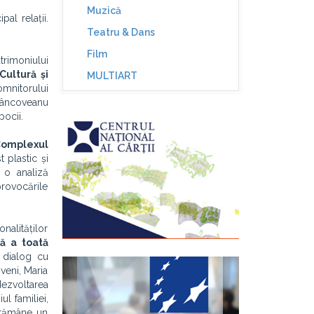
Muzică
al relații.
Teatru & Dans
Film
rimoniului
ultură și
MULTIART
omnitorului
Brâncoveanu
pocii.
 Complexul
 plastic și
 o analiză
provocările
nalităților
ă a toată
 dialog cu
veni, Maria
dezvoltarea
ul familiei,
, rămâne un