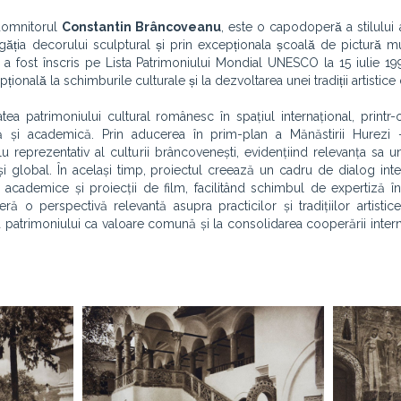
 domnitorul
Constantin Brâncoveanu
, este o capodoperă a stilului 
ția decorului sculptural și prin excepționala școală de pictură mu
ul a fost înscris pe Lista Patrimoniului Mondial UNESCO la 15 iulie 199
țională la schimburile culturale și la dezvoltarea unei tradiții artistice 
atea patrimoniului cultural românesc în spațiul internațional, printr
ală și academică. Prin aducerea în prim-plan a Mănăstirii Hurezi 
 reprezentativ al culturii brâncovenești, evidențiind relevanța sa un
i global. În același timp, proiectul creează un cadru de dialog inter
țe academice și proiecții de film, facilitând schimbul de expertiză 
ră o perspectivă relevantă asupra practicilor și tradițiilor artistice
 a patrimoniului ca valoare comună și la consolidarea cooperării intern