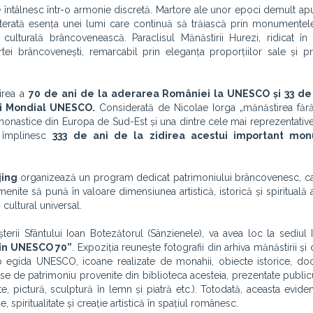
a se întâlnesc într-o armonie discretă. Martore ale unor epoci demult ap
lterată esența unei lumi care continuă să trăiască prin monumentele
culturală brâncovenească. Paraclisul Mănăstirii Hurezi, ridicat în
rtei brâncovenești, remarcabil prin eleganța proporțiilor sale și p
irea a
70 de ani de la aderarea României la UNESCO și 33 de 
lui Mondial UNESCO.
Considerată de Nicolae Iorga „mănăstirea fără
onastice din Europa de Sud-Est și una dintre cele mai reprezentative 
e împlinesc
333 de ani de la zidirea acestui important mo
jing
organizează un program dedicat patrimoniului brâncovenesc, ca
enite să pună în valoare dimensiunea artistică, istorică și spirituală a
cultural universal.
terii Sfântului Ioan Botezătorul (Sânzienele), va avea loc la sediul 
a în UNESCO 70”
. Expoziția reunește fotografii din arhiva mănăstirii și
b egida UNESCO, icoane realizate de monahii, obiecte istorice, do
ese de patrimoniu provenite din biblioteca acesteia, prezentate public
, pictură, sculptură în lemn și piatră etc.). Totodată, aceasta eviden
 spiritualitate și creație artistică în spațiul românesc.