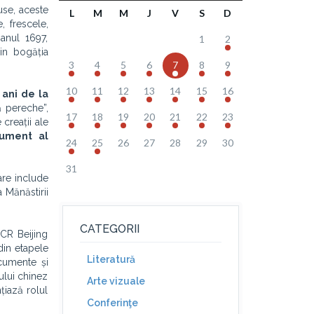
use, aceste
L
M
M
J
V
S
D
, frescele,
 anul 1697,
1
2
rin bogăția
3
4
5
6
7
8
9
10
11
12
13
14
15
16
ani de la
 pereche”,
17
18
19
20
21
22
23
creații ale
nument al
24
25
26
27
28
29
30
31
re include
 Mănăstirii
CATEGORII
ICR Beijing
 din etapele
Literatură
cumente și
ului chinez
Arte vizuale
țiază rolul
Conferinţe