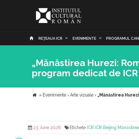
REŢEAUA ICR
EVENIMENTE
PROGRAMUL CAN
„Mănăstirea Hurezi: Rom
program dedicat de ICR 
»
Evenimente
›
Arte vizuale
›
„Mănăstirea Hurezi
23 June 2026
Etichete
ICR
ICR Beijing
Mănăstirea