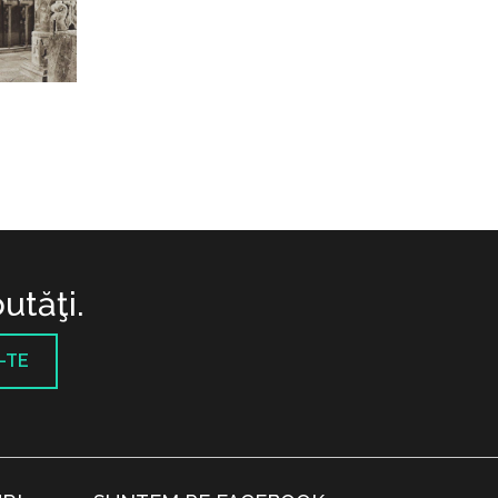
utăţi.
-TE