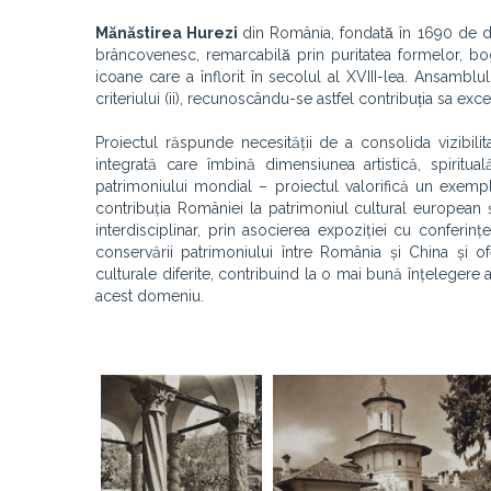
Mănăstirea Hurezi
din România, fondată în 1690 de
brâncovenesc, remarcabilă prin puritatea formelor, bogă
icoane care a înflorit în secolul al XVIII-lea. Ansambl
criteriului (ii), recunoscându-se astfel contribuția sa excep
Proiectul răspunde necesității de a consolida vizibilit
integrată care îmbină dimensiunea artistică, spiritu
patrimoniului mondial – proiectul valorifică un exemplu
contribuția României la patrimoniul cultural european ș
interdisciplinar, prin asocierea expoziției cu conferin
conservării patrimoniului între România și China și ofe
culturale diferite, contribuind la o mai bună înțelegere
acest domeniu.