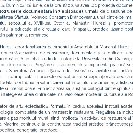
ală. Duminică, 28 iunie, de la ora 18.00, va avea loc proiecția docume
023, serie documentară în 3 episoade)
, urmată de o sesiune de î
alitatea Sfântului Voievod Constantin Brâncoveanu, unul dintre cei mai
 secolului al XVIII-lea. Ctitor al Mănăstirii Hurezi și promotor 
i, a educației și a circulației cărții în spațiul ortodox, lăsând poste
e din patrimoniul românesc.
i Hurezi, coordonatoarea patrimoniului Ansamblului Monahal Hurezi, 
ordonează activitățile de conservare, documentare și valorificare a pa
 române. A absolvit studii de Teologie la Universitatea din Craiova,
ițională de icoane. Pregătirea sa academică și experiența practică su
enesc. Stavrofora Ambrozia Șerban desfășoară o activitate constantă 
ral, fiind implicată în proiecte educaționale și expoziționale dedicate
todată, contribuie la valorificarea patrimoniului documentar, artistic ș
i internaționale. Prin activitatea sa, susține dialogul dintre spiritualit
i înțelegerea uneia dintre cele mai valoroase moșteniri culturale ale R
ator de artă ecleziastică, formată în cadrul aceleiași instituții acad
logie completate de un masterat în restaurare. Pregătirea sa inclu
e a patrimoniului mural, fiind implicată în activități de restaurare și 
a Macrina contribuie la continuitatea tradiției artistice brâncovenești
 specifică iconografiei ortodoxe.