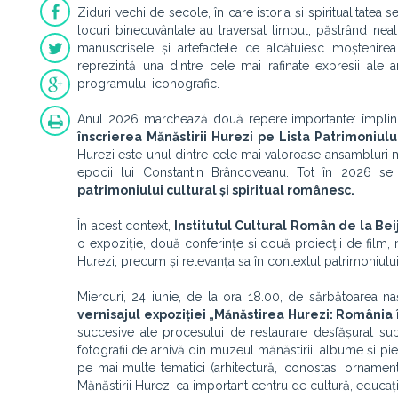
Ziduri vechi de secole, în care istoria și spiritualitate
locuri binecuvântate au traversat timpul, păstrând nea
manuscrisele și artefactele ce alcătuiesc moștenirea 
reprezintă una dintre cele mai rafinate expresii ale a
programului iconografic.
Anul 2026 marchează două repere importante: împlin
înscrierea Mănăstirii Hurezi pe Lista Patrimoniu
Hurezi este unul dintre cele mai valoroase ansambluri m
epocii lui Constantin Brâncoveanu. Tot în 2026 s
patrimoniului cultural și spiritual românesc.
În acest context,
Institutul Cultural Român de la Bei
o expoziție, două conferințe și două proiecții de film, m
Hurezi, precum și relevanța sa în contextul patrimoniului 
Miercuri, 24 iunie, de la ora 18.00, de sărbătoarea naș
vernisajul expoziției „Mănăstirea Hurezi: Români
succesive ale procesului de restaurare desfășurat su
fotografii de arhivă din muzeul mănăstirii, albume și pi
pe mai multe tematici (arhitectură, iconostas, ornamente
Mănăstirii Hurezi ca important centru de cultură, educație,