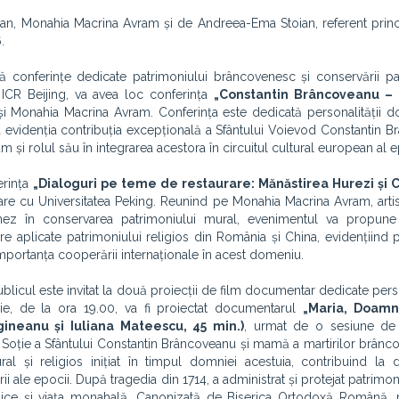
an, Monahia Macrina Avram și de Andreea-Ema Stoian, referent princip
.
nferințe dedicate patrimoniului brâncovenesc și conservării pat
l ICR Beijing, va avea loc conferința
„Constantin Brâncoveanu – C
i Monahia Macrina Avram. Conferința este dedicată personalității d
 va evidenția contribuția excepțională a Sfântului Voievod Constantin 
um și rolul său în integrarea acestora în circuitul cultural european al e
erința
„Dialoguri pe teme de restaurare: Mănăstirea Hurezi și
are cu Universitatea Peking. Reunind pe Monahia Macrina Avram, artist
chinez în conservarea patrimoniului mural, evenimentul va propune
re aplicate patrimoniului religios din România și China, evidențiind 
mportanța cooperării internaționale în acest domeniu.
licul este invitat la două proiecții de film documentar dedicate perso
ie, de la ora 19.00, va fi proiectat documentarul
„Maria, Doamn
ineanu și Iuliana Mateescu, 45 min.)
, urmat de o sesiune de
oție a Sfântului Constantin Brâncoveanu și mamă a martirilor brânco
l și religios inițiat în timpul domniei acestuia, contribuind la 
orii ale epocii. După tragedia din 1714, a administrat și protejat patrimoni
antropice și viața monahală. Canonizată de Biserica Ortodoxă Română