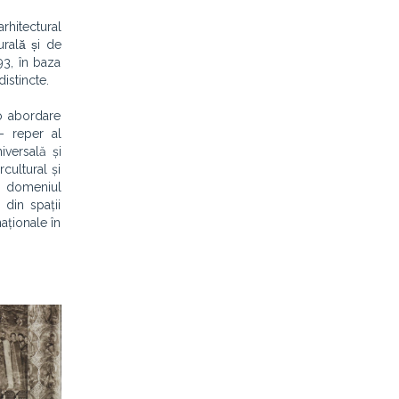
arhitectural
rală și de
3, în baza
distincte.
-o abordare
– reper al
iversală și
cultural și
în domeniul
 din spații
aționale în