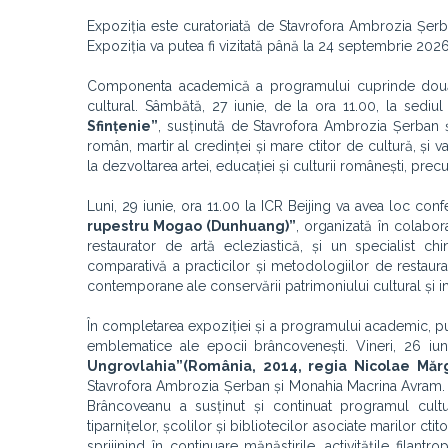
Expoziția este curatoriată de Stavrofora Ambrozia Șerb
Expoziția va putea fi vizitată până la 24 septembrie 2026
Componenta academică a programului cuprinde două co
cultural. Sâmbătă, 27 iunie, de la ora 11.00, la sediu
Sfințenie”
, susținută de Stavrofora Ambrozia Șerban ș
român, martir al credinței și mare ctitor de cultură, și
la dezvoltarea artei, educației și culturii românești, prec
Luni, 29 iunie, ora 11.00 la ICR Beijing va avea loc conf
rupestru Mogao (Dunhuang)”
, organizată în colabor
restaurator de artă ecleziastică, și un specialist 
comparativă a practicilor și metodologiilor de restaura
contemporane ale conservării patrimoniului cultural și i
În completarea expoziției și a programului academic, pub
emblematice ale epocii brâncovenești. Vineri, 26 iun
Ungrovlahia”
(România, 2014, regia Nicolae Mărg
Stavrofora Ambrozia Șerban și Monahia Macrina Avram. S
Brâncoveanu a susținut și continuat programul cultura
tiparnițelor, școlilor și bibliotecilor asociate marilor ctit
sprijinind în continuare mănăstirile, activitățile fil