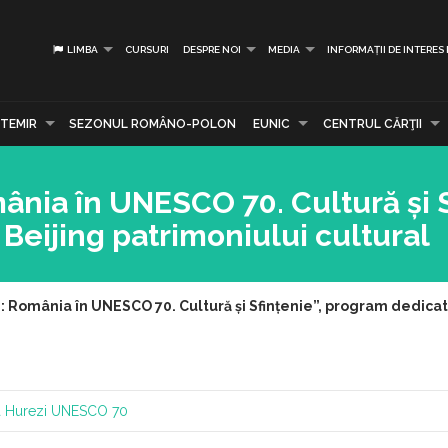
LIMBA
CURSURI
DESPRE NOI
MEDIA
INFORMAȚII DE INTERES
TEMIR
SEZONUL ROMÂNO-POLON
EUNIC
CENTRUL CĂRŢII
ânia în UNESCO 70. Cultură și S
Beijing patrimoniului cultural
: România în UNESCO 70. Cultură și Sfințenie”, program dedicat 
 Hurezi
UNESCO 70