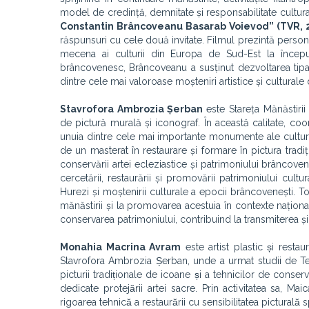
model de credință, demnitate și responsabilitate cultur
Constantin Brâncoveanu Basarab Voievod” (TVR, 2
răspunsuri cu cele două invitate. Filmul prezintă person
mecena ai culturii din Europa de Sud-Est la începutul
brâncovenesc, Brâncoveanu a susținut dezvoltarea tiparulu
dintre cele mai valoroase moșteniri artistice și cultural
Stavrofora Ambrozia Șerban
este Stareța Mănăstiri
de pictură murală și iconograf. În această calitate, co
unuia dintre cele mai importante monumente ale culturii
de un masterat în restaurare și formare în pictura trad
conservării artei ecleziastice și patrimoniului brâncov
cercetării, restaurării și promovării patrimoniului cultu
Hurezi și moștenirii culturale a epocii brâncovenești. To
mănăstirii și la promovarea acestuia în contexte naționale ș
conservarea patrimoniului, contribuind la transmiterea ș
Monahia Macrina Avram
este artist plastic și restaur
Stavrofora Ambrozia Șerban, unde a urmat studii de Teo
picturii tradiționale de icoane și a tehnicilor de conservar
dedicate protejării artei sacre. Prin activitatea sa, Maic
rigoarea tehnică a restaurării cu sensibilitatea picturală