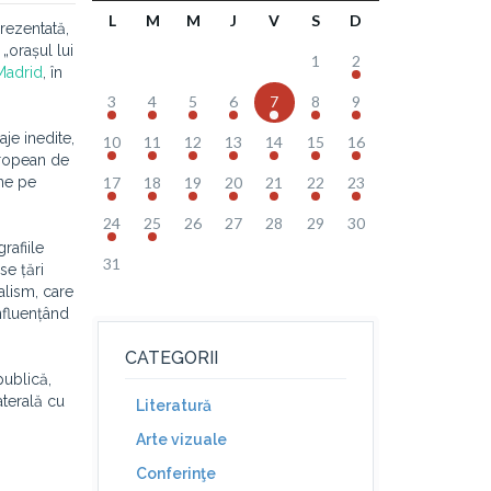
L
M
M
J
V
S
D
rezentată,
„orașul lui
1
2
 Madrid
, în
3
4
5
6
7
8
9
je inedite,
10
11
12
13
14
15
16
uropean de
ine pe
17
18
19
20
21
22
23
24
25
26
27
28
29
30
rafiile
31
se țări
alism, care
nfluențând
CATEGORII
publică,
aterală cu
Literatură
Arte vizuale
Conferinţe