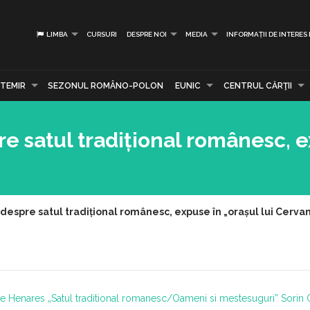
LIMBA
CURSURI
DESPRE NOI
MEDIA
INFORMAȚII DE INTERES
TEMIR
SEZONUL ROMÂNO-POLON
EUNIC
CENTRUL CĂRŢII
re satul tradițional românesc, 
 despre satul tradițional românesc, expuse în „orașul lui Cerva
de Henares
„Satul traditional romanesc/Oameni si mestesuguri”
Sorin 