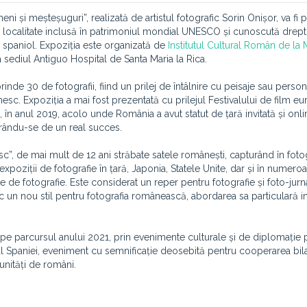
și meșteșuguri”, realizată de artistul fotografic Sorin Onișor, va fi p
s, localitate inclusă în patrimoniul mondial UNESCO și cunoscută drept 
or spaniol. Expoziția este organizată de
Institutul Cultural Român de la
sediul Antiguo Hospital de Santa Maria la Rica.
de 30 de fotografii, fiind un prilej de întâlnire cu peisaje sau persona
sc. Expoziția a mai fost prezentată cu prilejul Festivalului de film e
n anul 2019, acolo unde România a avut statut de țară invitată și onl
curându-se de un real succes.
c”, de mai mult de 12 ani străbate satele românești, capturând în fotog
xpoziții de fotografie în țară, Japonia, Statele Unite, dar și în numeroa
 de fotografie. Este considerat un reper pentru fotografie și foto-jurn
c un nou stil pentru fotografia românească, abordarea sa particulară i
, pe parcursul anului 2021, prin evenimente culturale și de diplomație 
ul Spaniei, eveniment cu semnificație deosebită pentru cooperarea bil
unități de români.