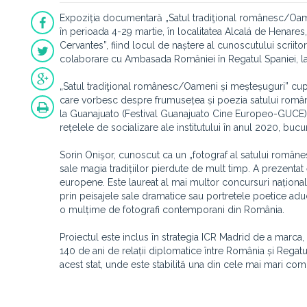
Expoziția documentară „Satul tradiţional românesc/Oameni 
în perioada 4-29 martie, în localitatea Alcalá de Henare
Cervantes”, fiind locul de naștere al cunoscutului scriit
colaborare cu Ambasada României în Regatul Spaniei, la 
„Satul tradiţional românesc/Oameni și meșteșuguri” cuprin
care vorbesc despre frumusețea și poezia satului române
la Guanajuato (Festival Guanajuato Cine Europeo-GUCE), î
rețelele de socializare ale institutului în anul 2020, bu
Sorin Onişor, cunoscut ca un „fotograf al satului românes
sale magia tradițiilor pierdute de mult timp. A prezentat e
europene. Este laureat al mai multor concursuri naționale
prin peisajele sale dramatice sau portretele poetice adu
o mulțime de fotografi contemporani din România.
Proiectul este inclus în strategia ICR Madrid de a marca
140 de ani de relații diplomatice între România și Regat
acest stat, unde este stabilită una din cele mai mari com