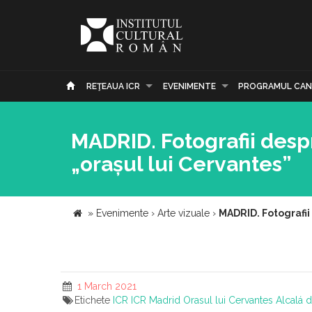
REŢEAUA ICR
EVENIMENTE
PROGRAMUL CAN
MADRID. Fotografii desp
„orașul lui Cervantes”
»
Evenimente
›
Arte vizuale
›
MADRID. Fotografii
1 March 2021
Etichete
ICR
ICR Madrid
Orasul lui Cervantes
Alcalá 