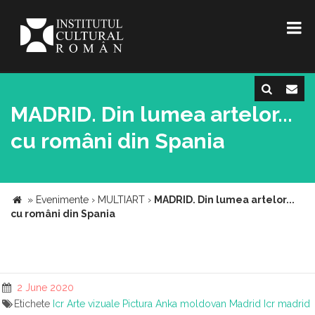
MADRID. Din lumea artelor...
cu români din Spania
»
Evenimente
›
MULTIART
›
MADRID. Din lumea artelor...
cu români din Spania
2 June 2020
Etichete
Icr
Arte vizuale
Pictura
Anka moldovan
Madrid
Icr madrid