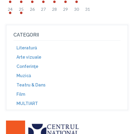
24
25
26
27
28
29
30
31
CATEGORII
Literatură
Arte vizuale
Conferinţe
Muzică
Teatru & Dans
Film
MULTIART