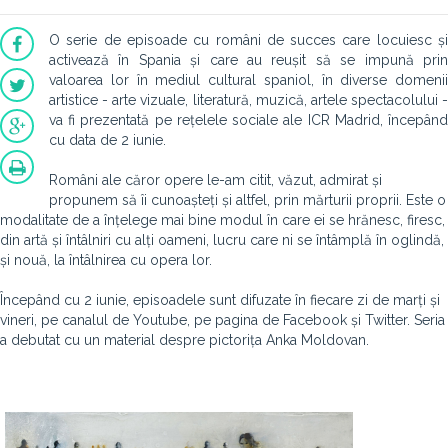
O serie de episoade cu români de succes care locuiesc și
activează în Spania și care au reușit să se impună prin
valoarea lor în mediul cultural spaniol, în diverse domenii
artistice - arte vizuale, literatură, muzică, artele spectacolului -
va fi prezentată pe rețelele sociale ale ICR Madrid, începând
cu data de 2 iunie.
Români ale căror opere le-am citit, văzut, admirat și
propunem să îi cunoașteți și altfel, prin mărturii proprii. Este o
modalitate de a înțelege mai bine modul în care ei se hrănesc, firesc,
din artă și întâlniri cu alți oameni, lucru care ni se întâmplă în oglindă,
și nouă, la întâlnirea cu opera lor.
Începând cu 2 iunie, episoadele sunt difuzate în fiecare zi de marți și
vineri, pe canalul de Youtube, pe pagina de Facebook și Twitter. Seria
a debutat cu un material despre pictorița Anka Moldovan.