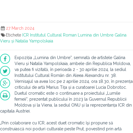
27 March 2024
Etichete
ICR
Institutul Cultural Roman
Lumina din Umbre
Galina
Vieru și Natalia Yampolskaia
Expoziția „Lumina din Umbre”, semnată de artistele Galina
Vieru și Natalia Yampolskaia, ambele din Republica Moldova,
va putea fi vizitată, în perioada 2 - 30 aprilie 2024, la sediul
Institutului Cultural Român din Aleea Alexandru nr. 38.
Vernisajul va avea loc pe 2 aprilie 2024, ora 18.30, în prezența
criticului de artă Marius Tița și a curatoarei Lucia Dobrotoc.
Duetul cromatic este o continuare a proiectului „Lumile
femeii”, prezentat publicului în 2023 la Guvernul Republicii
Moldova și la Viena, la sediul ONU și la reprezentanța ICR din
capitala Austriei.
„Prin colaborare cu ICR, acest duet cromatic îşi propune să
construiască noi poduri culturale peste Prut, povestind prin artă