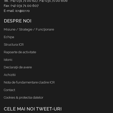
Tel.: (+4) 031 71 00 627, (+4) 031 71 00 606
Fax: (+4) 031 71 00 607
E-mail: icr@icr.ro
DESPRE NOI
Misiune / Strategie / Funcţionare
Echipa
Structura ICR
Rapoarte de activitate
Istoric
Declaraţii de avere
Achizitii
Nota de fundamentare cladire ICR
Contact
Cookies & protectia datelor
CELE MAI NOI TWEET-URI