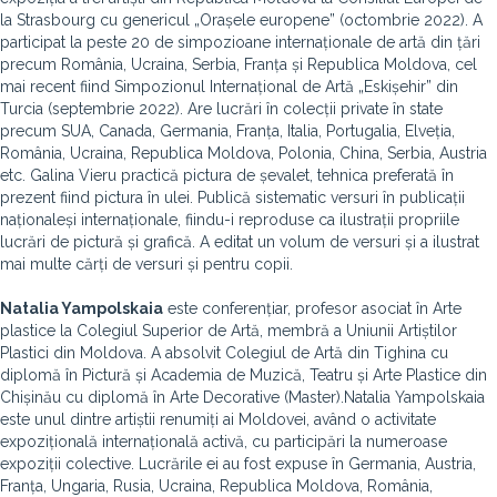
la Strasbourg cu genericul „Orașele europene” (octombrie 2022). A
participat la peste 20 de simpozioane internaționale de artă din țări
precum România, Ucraina, Serbia, Franța și Republica Moldova, cel
mai recent fiind Simpozionul Internațional de Artă „Eskișehir” din
Turcia (septembrie 2022). Are lucrări în colecții private în state
precum SUA, Canada, Germania, Franța, Italia, Portugalia, Elveția,
România, Ucraina, Republica Moldova, Polonia, China, Serbia, Austria
etc. Galina Vieru practică pictura de șevalet, tehnica preferată în
prezent fiind pictura în ulei. Publică sistematic versuri în publicații
naționaleși internaționale, fiindu-i reproduse ca ilustrații propriile
lucrări de pictură și grafică. A editat un volum de versuri și a ilustrat
mai multe cărți de versuri și pentru copii.
Natalia Yampolskaia
este conferențiar, profesor asociat în Arte
plastice la Colegiul Superior de Artă, membră a Uniunii Artiștilor
Plastici din Moldova. A absolvit Colegiul de Artă din Tighina cu
diplomă în Pictură și Academia de Muzică, Teatru și Arte Plastice din
Chișinău cu diplomă în Arte Decorative (Master).
Natalia Yampolskaia
este unul dintre artiștii renumiți ai Moldovei, având o activitate
expozițională internațională activă, cu participări la numeroase
expoziții colective. Lucrările ei au fost expuse în Germania, Austria,
Franța, Ungaria, Rusia, Ucraina, Republica Moldova, România,