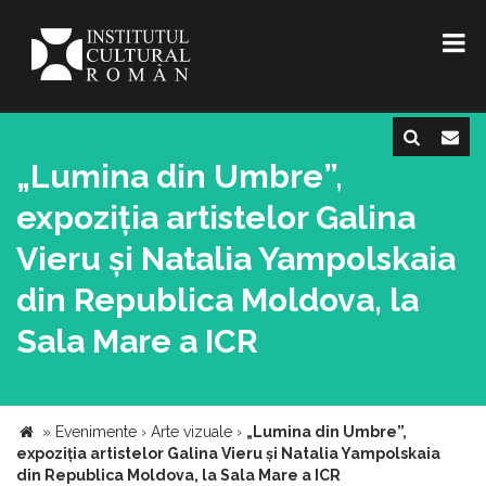
„Lumina din Umbre”,
expoziția artistelor Galina
Vieru și Natalia Yampolskaia
din Republica Moldova, la
Sala Mare a ICR
»
Evenimente
›
Arte vizuale
›
„Lumina din Umbre”,
expoziția artistelor Galina Vieru și Natalia Yampolskaia
din Republica Moldova, la Sala Mare a ICR