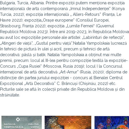
Bulgaria, Turcia, Albania. Printre expoziții putem menționa expoziția
internațională de artă contemporană „Imnul Independenței” (Konya
Turcia, 2022); expoziția internațională „ Allers-Retours” (Franța, Le
Havre 2022); expoziția„Orașe europene” (Consiliul Europei,
Strasbourg, Franța 2022); expoziția „Lumile Femeiiˮ (Guvernul
Republicii Moldova 2023). Între anii 2019-2023, în Republica Moldova
au avut loc expozițiile personale ale artistеi: „Labirinturi de reflecții”,
„Atingeri de viață”, „Gustul pentru viață”.
Natalia Yampolskaia lucrează
în tehnici de pictură în ulei și acril, precum și tehnici de artă
decorativă: pâslă și batik. Natalia Yampolskaia a obținut mai multe
premii, precum: locul al III-lea pentru compoziție textilă la expoziție-
Concurs „Cupa Rusiei” (Moscova, Rusia 2019); locul I la Concursul
internațional de artă decorativă „Art-Amur” (Rusia, 2020); diploma de
distincție din partea juriului expoziției - concurs al Bienalei Centrul
Expozițional „Artă Decorativă” C. Brâncuși (Chișinău, 2022) etc.
Picturile sale se află în colecții private din Republica Moldova și din
străinătate.