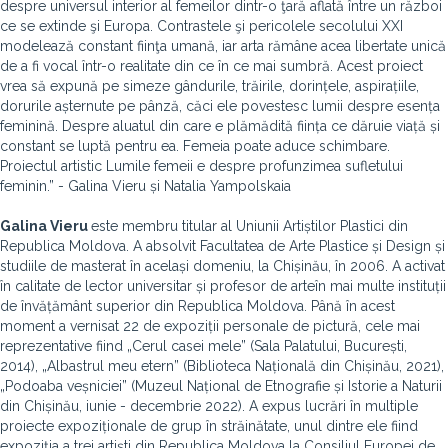
despre universul interior al femeilor dintr-o ţară aflată între un război
ce se extinde şi Europa. Contrastele şi pericolele secolului XXI
modelează constant fiinţa umană, iar arta rămâne acea libertate unică
de a fi vocal într-o realitate din ce în ce mai sumbră. Acest proiect
vrea să expună pe simeze gândurile, trăirile, dorințele, aspirațiile,
dorurile așternute pe pânză, căci ele povestesc lumii despre esența
feminină. Despre aluatul din care e plămădită ființa ce dăruie viață și
constant se luptă pentru ea. Femeia poate aduce schimbare.
Proiectul artistic Lumile femeii e despre profunzimea sufletului
feminin.” - Galina Vieru și Natalia Yampolskaia
Galina Vieru
este
membru titular al Uniunii Artiștilor Plastici din
Republica Moldova. A absolvit Facultatea de Arte Plastice și Design și
studiile de masterat în același domeniu, la Chișinău, în 2006. A activat
în calitate de lector universitar și profesor de arteîn mai multe instituții
de învățământ superior din Republica Moldova. Până în acest
moment a vernisat 22 de expoziții personale de pictură, cele mai
reprezentative fiind „Cerul casei mele” (Sala Palatului, București,
2014), „Albastrul meu etern” (Biblioteca Națională din Chișinău, 2021),
„Podoaba veșniciei” (Muzeul Național de Etnografie și Istorie a Naturii
din Chișinău, iunie - decembrie 2022). A expus lucrări în multiple
proiecte expoziționale de grup în străinătate, unul dintre ele fiind
expoziția a trei artiști din Republica Moldova la Consiliul Europei de