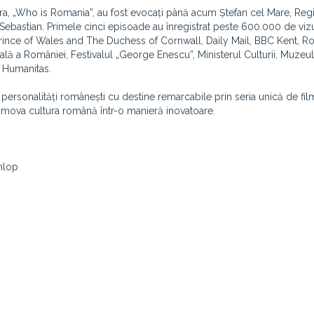
ndra, „Who is Romania”, au fost evocați până acum Ștefan cel Mare, Reg
ebastian. Primele cinci episoade au înregistrat peste 600.000 de vizua
 Prince of Wales and The Duchess of Cornwall, Daily Mail, BBC Kent, Ro
lă a României, Festivalul „George Enescu”, Ministerul Culturii, Muzeul
 Humanitas.
 personalități românești cu destine remarcabile prin seria unică de fi
omova cultura română într-o manieră inovatoare.
nlop