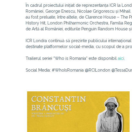
În cadrul proiectului inițiat de reprezentanța ICR la Lo
României, George Enescu, Nicolae Grigorescu și Mihail S
au fost preluate, între altele, de Clarence House – The
History Hit, London Philharmonic Orchestra, Familia Rega
de Artă al României, editurile Penguin Random House și
ICR Londra continuă să prezinte publicului internațional
destinate platformelor social-media, cu scopul de a pr
Trailerul seriei “Who is Romania“ este disponibil
aici.
Social Media: #WhoIsRomania @RCILondon @TessaDu