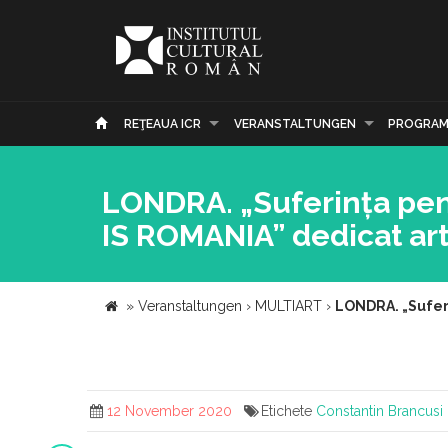
REŢEAUA ICR
VERANSTALTUNGEN
PROGRAM
LONDRA. „Suferința pent
IS ROMANIA” dedicat art
»
Veranstaltungen
›
MULTIART
›
LONDRA. „Suferi
12 November 2020
Etichete
Constantin Brancusi