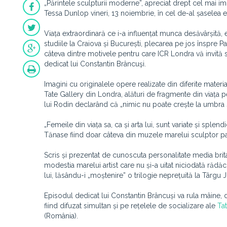
„Părintele sculpturii moderne”, apreciat drept cel mai imp
Tessa Dunlop vineri, 13 noiembrie, în cel de-al șaselea
Viața extraordinară ce i-a influențat munca desăvârșită, ex
studiile la Craiova și București, plecarea pe jos înspre Pa
câteva dintre motivele pentru care ICR Londra vă invită
dedicat lui Constantin Brâncuşi.
Imagini cu originalele opere realizate din diferite mat
Tate Gallery din Londra, alături de fragmente din viața per
lui Rodin declarând că „nimic nu poate crește la umbra st
„Femeile din viața sa, ca și arta lui, sunt variate și s
Tănase fiind doar câteva din muzele marelui sculptor p
Scris și prezentat de cunoscuta personalitate media brita
modestia marelui artist care nu și-a uitat niciodată rădăci
lui, lăsându-i „moștenire” o trilogie neprețuită la Târgu Jiu
Episodul dedicat lui Constantin Brâncuși va rula mâine, 
fiind difuzat simultan și pe rețelele de socializare ale
Ta
(România).