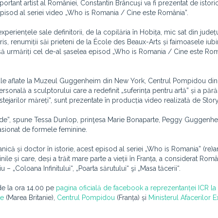
ortant artist al României, Constantin Brâncuşi va fi prezentat de istoric
 episod al seriei video „Who is Romania / Cine este România”.
periențele sale definitorii, de la copilăria în Hobița, mic sat din județ
ris, renumiții săi prieteni de la École des Beaux-Arts și faimoasele iubi
 să urmăriți cel de-al șaselea episod „Who is Romania / Cine este Rom
eriale aflate la Muzeul Guggenheim din New York, Centrul Pompidou din 
sonală a sculptorului care a redefinit „suferința pentru artă” și a părăs
ejarilor măreți“, sunt prezentate în producția video realizată de Story
plendide”, spune Tessa Dunlop, prinţesa Marie Bonaparte, Peggy Guggenhe
asionat de formele feminine.
nică și doctor în istorie, acest episod al seriei „Who is Romania” (re)
nile și care, deși a trăit mare parte a vieții în Franța, a considerat Rom
 – „Coloana Infinitului“, „Poarta sărutului“ şi „Masa tăcerii“.
de la ora 14.00 pe
pagina oficială de facebook a reprezentanței ICR l
te
(Marea Britanie),
Centrul Pompidou
(Franța) și
Ministerul Afacerilor E