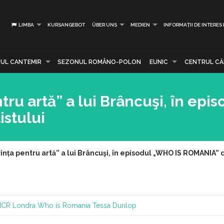
LIMBA
KURSANGEBOT
ÜBER UNS
MEDIEN
INFORMAȚII DE INTERES
UL CANTEMIR
SEZONUL ROMÂNO-POLON
EUNIC
CENTRUL CĂR
ru artă” a lui Brâncuşi, în epi
istului
nța pentru artă” a lui Brâncuşi, în episodul „WHO IS ROMANIA” d
ICR
Londra
Who is Romania
Tessa Dunlop