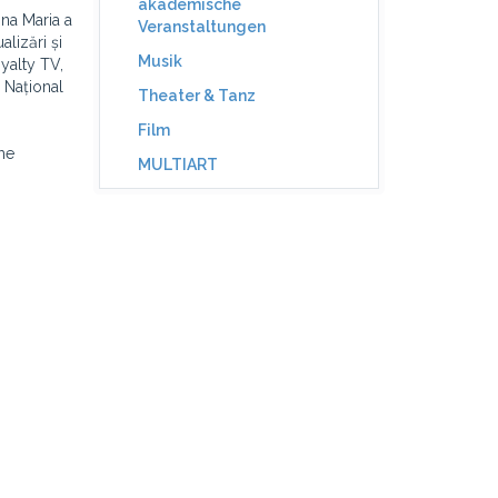
akademische
ina Maria a
Veranstaltungen
lizări și
Musik
yalty TV,
 Național
Theater & Tanz
Film
lme
MULTIART