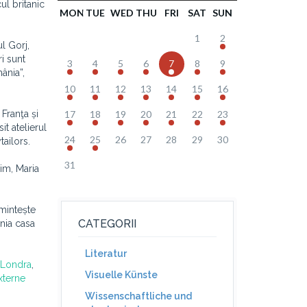
ul britanic
MON
TUE
WED
THU
FRI
SAT
SUN
1
2
ul Gorj,
ri sunt
3
4
5
6
7
8
9
ânia”,
10
11
12
13
14
15
16
Franţa și
17
18
19
20
21
22
23
it atelierul
24
25
26
27
28
29
30
tailors.
31
im, Maria
amintește
CATEGORII
ânia casa
Literatur
a Londra
,
Visuelle Künste
xterne
Wissenschaftliche und