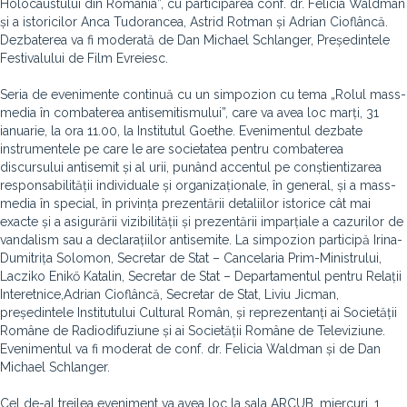
Holocaustului din România”, cu participarea conf. dr. Felicia Waldman
și a istoricilor Anca Tudorancea, Astrid Rotman și Adrian Cioflâncă.
Dezbaterea va fi moderată de Dan Michael Schlanger, Președintele
Festivalului de Film Evreiesc.
Seria de evenimente continuă cu un simpozion cu tema „Rolul mass-
media în combaterea antisemitismului”, care va avea loc marți, 31
ianuarie, la ora 11.00, la Institutul Goethe. Evenimentul dezbate
instrumentele pe care le are societatea pentru combaterea
discursului antisemit și al urii, punând accentul pe conștientizarea
responsabilității individuale și organizaționale, în general, și a mass-
media în special, în privința prezentării detaliilor istorice cât mai
exacte și a asigurării vizibilității și prezentării imparțiale a cazurilor de
vandalism sau a declarațiilor antisemite. La simpozion participă Irina-
Dumitrița Solomon, Secretar de Stat – Cancelaria Prim-Ministrului,
Lacziko Enikő Katalin, Secretar de Stat – Departamentul pentru Relații
Interetnice,Adrian Cioflâncă, Secretar de Stat, Liviu Jicman,
președintele Institutului Cultural Român, și reprezentanți ai Societății
Române de Radiodifuziune și ai Societății Române de Televiziune.
Evenimentul va fi moderat de conf. dr. Felicia Waldman și de Dan
Michael Schlanger.
Cel de-al treilea eveniment va avea loc la sala ARCUB, miercuri, 1