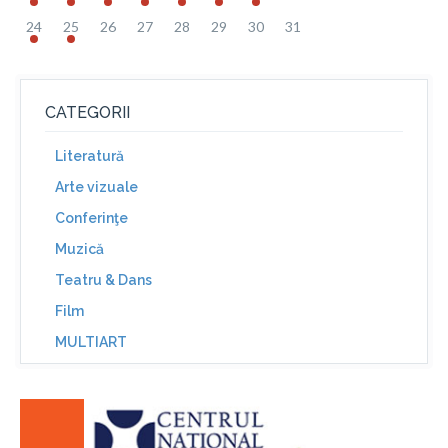
24
25
26
27
28
29
30
31
CATEGORII
Literatură
Arte vizuale
Conferinţe
Muzică
Teatru & Dans
Film
MULTIART