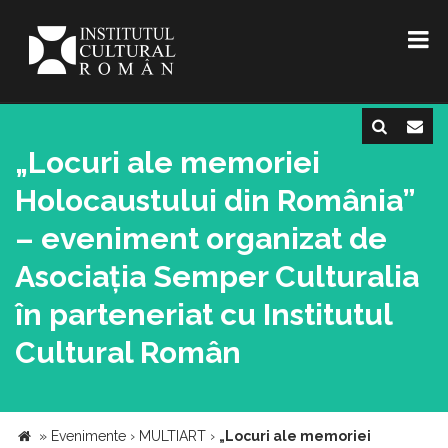
„Locuri ale memoriei
Holocaustului din România”
– eveniment organizat de
Asociația Semper Culturalia
în parteneriat cu Institutul
Cultural Român
»
Evenimente
›
MULTIART
›
„Locuri ale memoriei