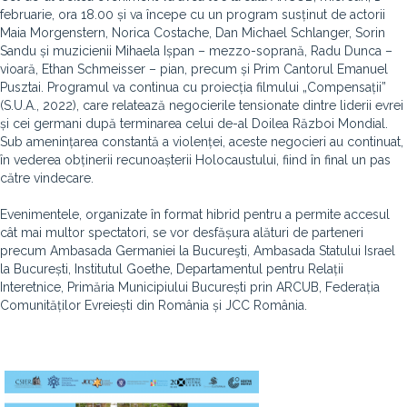
februarie, ora 18.00 și va începe cu un program susținut de actorii
Maia Morgenstern, Norica Costache, Dan Michael Schlanger, Sorin
Sandu și muzicienii Mihaela Ișpan – mezzo-soprană, Radu Dunca –
vioară, Ethan Schmeisser – pian, precum și Prim Cantorul Emanuel
Pusztai. Programul va continua cu proiecția filmului „Compensații”
(S.U.A., 2022), care relatează negocierile tensionate dintre liderii evrei
și cei germani după terminarea celui de-al Doilea Război Mondial.
Sub amenințarea constantă a violenței, aceste negocieri au continuat,
în vederea obținerii recunoașterii Holocaustului, fiind în final un pas
către vindecare.
Evenimentele, organizate în format hibrid pentru a permite accesul
cât mai multor spectatori, se vor desfășura alături de parteneri
precum Ambasada Germaniei la Bucureşti, Ambasada Statului Israel
la București, Institutul Goethe, Departamentul pentru Relații
Interetnice, Primăria Municipiului București prin ARCUB, Federația
Comunităților Evreiești din România și JCC România.