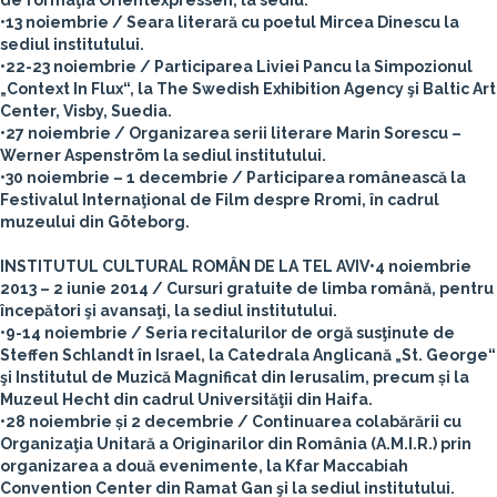
de formaţia Orientexpressen, la sediu.
•13 noiembrie / Seara literară cu poetul Mircea Dinescu la
sediul institutului.
•22-23 noiembrie / Participarea Liviei Pancu la Simpozionul
„Context In Flux“, la The Swedish Exhibition Agency şi Baltic Art
Center, Visby, Suedia.
•27 noiembrie / Organizarea serii literare Marin Sorescu –
Werner Aspenström la sediul institutului.
•30 noiembrie – 1 decembrie / Participarea românească la
Festivalul Internaţional de Film despre Rromi, în cadrul
muzeului din Göteborg.
INSTITUTUL CULTURAL ROMÂN DE LA TEL AVIV
•4 noiembrie
2013 – 2 iunie 2014 / Cursuri gratuite de limba română, pentru
începători şi avansaţi, la sediul institutului.
•9-14 noiembrie / Seria recitalurilor de orgă susţinute de
Steffen Schlandt în Israel, la Catedrala Anglicană „St. George“
şi Institutul de Muzică Magnificat din Ierusalim, precum și la
Muzeul Hecht din cadrul Universităţii din Haifa.
•28 noiembrie și 2 decembrie / Continuarea colabărării cu
Organizaţia Unitară a Originarilor din România (A.M.I.R.) prin
organizarea a două evenimente, la Kfar Maccabiah
Convention Center din Ramat Gan şi la sediul institutului.