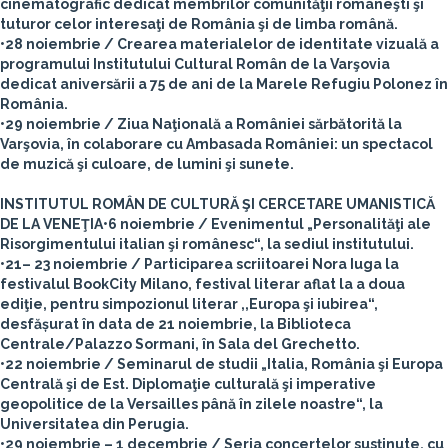
cinematografic dedicat membrilor comunităţii româneşti şi
tuturor celor interesaţi de România şi de limba română.
•28 noiembrie / Crearea materialelor de identitate vizuală a
programului Institutului Cultural Român de la Varşovia
dedicat aniversării a 75 de ani de la Marele Refugiu Polonez în
România.
•29 noiembrie / Ziua Naţională a României sărbătorită la
Varşovia, în colaborare cu Ambasada României: un spectacol
de muzică şi culoare, de lumini şi sunete.
INSTITUTUL ROMÂN DE CULTURĂ ŞI CERCETARE UMANISTICĂ
DE LA VENEŢIA
•6 noiembrie / Evenimentul „Personalităţi ale
Risorgimentului italian şi românesc“, la sediul institutului.
•21– 23 noiembrie / Participarea scriitoarei Nora Iuga la
festivalul BookCity Milano, festival literar aflat la a doua
ediţie, pentru simpozionul literar ,,Europa şi iubirea“,
desfășurat în data de 21 noiembrie, la Biblioteca
Centrale/Palazzo Sormani, în Sala del Grechetto.
•22 noiembrie / Seminarul de studii „Italia, România şi Europa
Centrală şi de Est. Diplomaţie culturală şi imperative
geopolitice de la Versailles până în zilele noastre“, la
Universitatea din Perugia.
•29 noiembrie – 1 decembrie / Seria concertelor susținute, cu