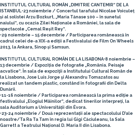
INSTITUTUL CULTURAL ROMÂN „DIMITRIE CANTEMIR“ DE LA
ISTANBUL
•23 noiembrie / Concertul tarafului Nicolae Voiculeț
și al solistei Arzu Bozkurt, „Maria Tănase 100 – în sunetul
naiului“, cu ocazia Zilei Naționale a României, la sala de
spectacole „Cemal Reșit Rey“.
•29 noiembrie – 15 decembrie / Participarea românească în
cadrul celei de-a XIX-a ediții a Festivalului de Film On Wheels
2013, la Ankara, Sinop și Samsun.
INSTITUTUL CULTURAL ROMÂN DE LA LISABONA
•8 noiembrie –
13 decembrie / Expoziția de fotografie „România. Peisaje
acvatice“. În sala de expoziţii a Institutului Cultural Român de
la Lisabona, Jose Luis Jorge şi Alexandru Tomazatos au
realizat un tandem plastic, constând în fotografii din Delta
Dunării.
•11-16 noiembrie / Participarea românească la prima ediție a
festivalului „Elogiul Mâinilor“, dedicat tinerilor interpreți, la
sala Auditorium a Universității din Évora.
•23-24 noiembrie / Două reprezentații ale spectacolului D’ale
noastre/Ta Ra Ta Tam în regia lui Gigi Căciuleanu, la Sala
Garrett a Teatrului Național D. Maria II din Lisabona.