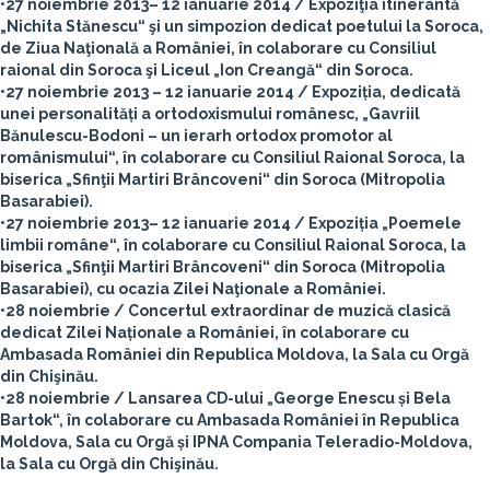
•27 noiembrie 2013– 12 ianuarie 2014 / Expoziţia itinerantă
„Nichita Stănescu“ şi un simpozion dedicat poetului la Soroca,
de Ziua Naţională a României, în colaborare cu Consiliul
raional din Soroca şi Liceul „Ion Creangă“ din Soroca.
•27 noiembrie 2013 – 12 ianuarie 2014 / Expoziția, dedicată
unei personalități a ortodoxismului românesc, „Gavriil
Bănulescu-Bodoni – un ierarh ortodox promotor al
românismului“, în colaborare cu Consiliul Raional Soroca, la
biserica „Sfinţii Martiri Brâncoveni“ din Soroca (Mitropolia
Basarabiei).
•27 noiembrie 2013– 12 ianuarie 2014 / Expoziția „Poemele
limbii române“, în colaborare cu Consiliul Raional Soroca, la
biserica „Sfinţii Martiri Brâncoveni“ din Soroca (Mitropolia
Basarabiei), cu ocazia Zilei Naţionale a României.
•28 noiembrie / Concertul extraordinar de muzică clasică
dedicat Zilei Naționale a României, în colaborare cu
Ambasada României din Republica Moldova, la Sala cu Orgă
din Chişinău.
•28 noiembrie / Lansarea CD-ului „George Enescu și Bela
Bartok“, în colaborare cu Ambasada României în Republica
Moldova, Sala cu Orgă și IPNA Compania Teleradio-Moldova,
la Sala cu Orgă din Chişinău.