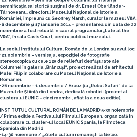
•23 noiembrie – seminar despre Columna lui Traian şi
semnificaţia sa istorică susţinut de dr. Ernest Oberländer-
Târnoveanu, directorul Muzeului Naţional de Istorie a
României, împreună cu Geoffrey Marsh, curator la muzeul V&A.
•6 decembrie şi 17 ianuarie 2014 – prezentarea din data de 22
noiembrie a fost reluată în cadrul programului „Late at the
V&A“, în sala Casts Court, pentru publicul muzeului.
La sediul Institutului Cultural Român de la Londra au avut loc:
•21 noiembrie – vernisajul expoziţiei de fotografie
stereoscopică cu cele 125 de reliefuri desfăşurate ale
Columnei în galeria „Brâncuşi“, proiect realizat de arhitectul
Matei Filip în colaborare cu Muzeul Naţional de Istorie a
României.
•26 noiembrie – 1 decembrie / Expoziția „Robot Safari“ de la
Muzeul de Știință din Londra, dedicată roboticii (proiect al
clusterului EUNIC – cinci membri, aflat la a doua ediție).
INSTITUTUL CULTURAL ROMÂN DE LA MADRID
•5-30 noiembrie
/ Prima ediție a Festivalului Filmului European, organizată în
colaborare cu cluster-ul local EUNIC Spania, la Filmoteca
Spaniolă din Madrid.
•14-30 noiembrie / „Zilele culturii româneşti la Getxo.