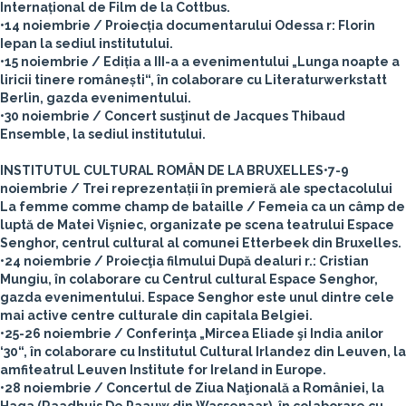
Internațional de Film de la Cottbus.
•14 noiembrie / Proiecția documentarului Odessa r: Florin
Iepan la sediul institutului.
•15 noiembrie / Ediția a III-a a evenimentului „Lunga noapte a
liricii tinere românești“, în colaborare cu Literaturwerkstatt
Berlin, gazda evenimentului.
•30 noiembrie / Concert susţinut de Jacques Thibaud
Ensemble, la sediul institutului.
INSTITUTUL CULTURAL ROMÂN DE LA BRUXELLES
•7-9
noiembrie / Trei reprezentații în premieră ale spectacolului
La femme comme champ de bataille / Femeia ca un câmp de
luptă de Matei Vişniec, organizate pe scena teatrului Espace
Senghor, centrul cultural al comunei Etterbeek din Bruxelles.
•24 noiembrie / Proiecţia filmului După dealuri r.: Cristian
Mungiu, în colaborare cu Centrul cultural Espace Senghor,
gazda evenimentului. Espace Senghor este unul dintre cele
mai active centre culturale din capitala Belgiei.
•25-26 noiembrie / Conferinţa „Mircea Eliade şi India anilor
‘30“, în colaborare cu Institutul Cultural Irlandez din Leuven, la
amfiteatrul Leuven Institute for Ireland in Europe.
•28 noiembrie / Concertul de Ziua Naţională a României, la