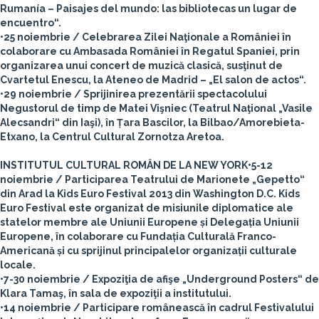
Rumanía – Paisajes del mundo: las bibliotecas un lugar de
encuentro“.
•25 noiembrie / Celebrarea Zilei Naţionale a României în
colaborare cu Ambasada României în Regatul Spaniei, prin
organizarea unui concert de muzică clasică, susţinut de
Cvartetul Enescu, la Ateneo de Madrid – „El salon de actos“.
•29 noiembrie / Sprijinirea prezentării spectacolului
Negustorul de timp de Matei Vişniec (Teatrul Naţional „Vasile
Alecsandri“ din Iaşi), în Țara Bascilor, la Bilbao/Amorebieta-
Etxano, la Centrul Cultural Zornotza Aretoa.
INSTITUTUL CULTURAL ROMÂN DE LA NEW YORK
•5-12
noiembrie / Participarea Teatrului de Marionete „Gepetto“
din Arad la Kids Euro Festival 2013 din Washington D.C. Kids
Euro Festival este organizat de misiunile diplomatice ale
statelor membre ale Uniunii Europene și Delegația Uniunii
Europene, în colaborare cu Fundația Culturală Franco-
Americană și cu sprijinul principalelor organizații culturale
locale.
•7-30 noiembrie / Expoziţia de afişe „Underground Posters“ de
Klara Tamaş, în sala de expoziţii a institutului.
•14 noiembrie / Participare românească în cadrul Festivalului