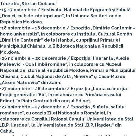
Teoretic „Ștefan Ciobanu“.
•15-17 noiembrie / Festivalul Naţional de Epigramă şi Fabulă
„Donici, cuib de-nţelepciune“, la Uniunea Scriitorilor din
Republica Moldova.
•18 noiembrie – 18 decembrie / Expoziția „Dimitrie Cantemir –
homo universalis“, în colaborare cu Institutul Cultural Român
„Dimitrie Cantemir“ de la Istanbul, cu sprijinul Primăriei
Municipiului Chișinău, la Biblioteca Naţională a Republicii
Moldova.
•26 noiembrie – 20 decembrie / Expoziţia itinerantă „Alexie
Mateevici - Odă limbii române“, în colaborare cu Muzeul
Naţional de Istorie al Republicii Moldova, Primăria Municipiului
Chișinău, Clubul Național de Artă „Minerva“ şi Casa-Muzeu
„Alexie Mateevici“ din Zaim.
•27 noiembrie – 26 decembrie / Expoziția „Lupta cu inerția –
Poeții generației ’60“, în colaborare cu Primăria orașului
Edineț, în Piața Centrală din orașul Edineț.
•27 noiembrie – 27 decembrie / Expoziția „Sufletul satului
românesc“, cu ocazia Zilei Naționale a României, în
colaborare cu Consiliul Raional Cahul și Universitatea de Stat
„B.P. Hasdeu“, la Universitatea de Stat „B.P. Haşdeu“ din
Cahul.