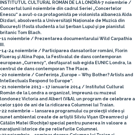
INSTITUTUL CULTURAL ROMÂN DE LA LONDRA
•7 noiembrie /
Concertul lunii noiembrie din cadrul Seriei „Concertelor
Enescu“ a avut-o ca protagonistă pe violonista albaneză Alda
Dizdari, absolventă a Universității Naționale de Muzică din
București (fostă studentă a lui Şerban Lupu) şi pe pianistul
britanic Tom Blach.
•11 noiembrie / Prezentarea documentarului Wild Carpathia
III.
•14-24 noiembrie / Participarea dansatorilor români, Florin
Flueraş şi Alina Popa, la Festivalul de dans contemporan
european „Currency“, desfăşurat sub egida EUNIC Londra, la
centrul de dans contemporan The Place.
•20 noiembrie / Conferința „Europe – Why Bother? Artists and
Intellectuals Respond to Europe“.
•21 noiembrie 2013 – 17 ianuarie 2014 / Institutul Cultural
Român de la Londra a organizat, împreună cu muzeul
londonez Victoria and Albert (V&A), un program de celebrare a
celor 1900 de ani de la ridicarea Columnei lui Traian.
•22 noiembrie – lansarea programului cu proiecţii video şi
sunet ambiental create de artiştii Silviu Vişan (Dreamrec) şi
Cătălin Matei (Rochiţe) special pentru punerea în valoare a
naraţiunii istorice de pe reliefurile Columnei.