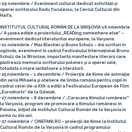
•29 noiembrie / Eveniment cultural dedicat activității și
operei scriitorului Radu Țuculescu, la Cercul Cultural din
Haifa.
INSTITUTUL CULTURAL ROMÂN DE LA VARŞOVIA
•16 noiembrie
/ A şasea ediţie a proiectului „READing somewhere else“ –
eveniment dedicat literaturilor europene, la Varşovia.
•21 noiembrie / Max Blecher şi Bruno Schulz – doi scriitori în
oglindă, eveniment în cadrul Festivalului Internaţional Bruno
Schulz de la Wrocław, importantă manifestare literară care
păstrează memoria scriitorului polonez şi a operei sale,
totodată o mare sărbătoare a literaturii.
•25 noiembrie – 1 decembrie / Proiecţie de filme de animaţie
din seria Mihaela şi ateliere de limba română pentru copii în
cadrul celei de-a XXII-a ediţii a Festivalului European de Film
„Euroshorts“ de la Gdańsk.
•27 noiembrie – 8 decembrie / „Caravana filmului românesc“
la Varşovia, program de promovare a filmului românesc în
Polonia, iniţiat de Institutul Cultural Român de la Varşovia în
urmă cu doi ani.
•27 noiembrie / CINEFANI.RO – proiecţii de filme la Institutul
Cultural Român de la Varşovia în cadrul programului