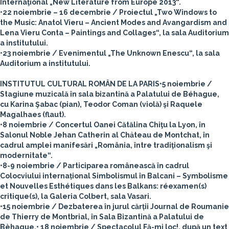
Internaţional „New Literature from Europe 2013“.
•22 noiembrie – 16 decembrie / Proiectul „Two Windows to
the Music: Anatol Vieru – Ancient Modes and Avangardism and
Lena Vieru Conta – Paintings and Collages“, la sala Auditorium
a institutului.
•23 noiembrie / Evenimentul „The Unknown Enescu“, la sala
Auditorium a institutului.
INSTITUTUL CULTURAL ROMÂN DE LA PARIS
•5 noiembrie /
Stagiune muzicală în sala bizantină a Palatului de Béhague,
cu Karina Şabac (pian), Teodor Coman (violă) şi Raquele
Magalhaes (flaut).
•8 noiembrie / Concertul Oanei Cătălina Chiţu la Lyon, în
Salonul Noble Jehan Catherin al Chảteau de Montchat, în
cadrul amplei manifesări „România, între tradiţionalism şi
modernitate“.
•8-9 noiembrie / Participarea românească în cadrul
Colocviului internațional Simbolismul în Balcani – Symbolisme
et Nouvelles Esthétiques dans les Balkans: réexamen(s)
critique(s), la Galeria Colbert, sala Vasari.
•15 noiembrie / Dezbaterea în jurul cărții Journal de Roumanie
de Thierry de Montbrial, în Sala Bizantină a Palatului de
Bèhague.• 18 noiembrie / Spectacolul Fă-mi loc!, după un text