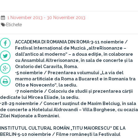
1 November 2013 - 30 November 2013
Etichete
ACCADEMIA DI ROMANIA DIN ROMA
•3-11 noiembrie /
Festival Internațional de Muzică „altreRisonanze –
dall’antico al moderno“ – a doua ediţie, în colaborare
cu Ansamblul Altrerisonanze, în sala de concerte și la
Oratorio del Caravita, Roma.
•5 noiembrie / Prezentarea volumului „La via del
marmo artificiale da Roma a Bucarest e in Romania tra
Otto e Novecento“, la sediu.
•7 noiembrie / Colocviu de studii și prezentarea cărții
dedicate lui Mircea Eliade, la sediu.
•28-29 noiembrie / Concert susţinut de Maxim Belciug, în sala
de concerte a Hotelului Aldrovandi – Villa Borghese, cu ocazia
Zilei Naționale a României.
INSTITUTUL CULTURAL ROMÂN „TITU MAIORESCU“ DE LA
BERLIN
•5-10 noiembrie / Filme românești la Festivalul