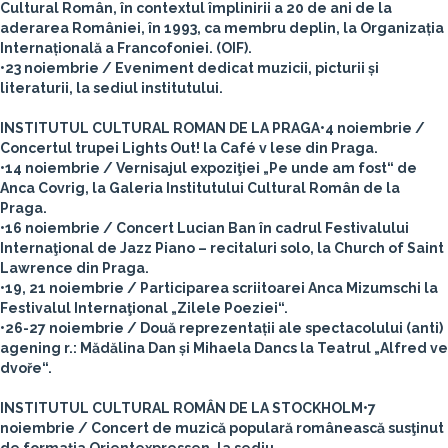
Cultural Român, în contextul împlinirii a 20 de ani de la
aderarea României, în 1993, ca membru deplin, la Organizația
Internațională a Francofoniei. (OIF).
•23 noiembrie / Eveniment dedicat muzicii, picturii și
literaturii, la sediul institutului.
INSTITUTUL CULTURAL ROMAN DE LA PRAGA
•4 noiembrie /
Concertul trupei Lights Out! la Café v lese din Praga.
•14 noiembrie / Vernisajul expoziţiei „Pe unde am fost“ de
Anca Covrig, la Galeria Institutului Cultural Român de la
Praga.
•16 noiembrie / Concert Lucian Ban în cadrul Festivalului
Internaţional de Jazz Piano – recitaluri solo, la Church of Saint
Lawrence din Praga.
•19, 21 noiembrie / Participarea scriitoarei Anca Mizumschi la
Festivalul Internaţional „Zilele Poeziei“.
•26-27 noiembrie / Două reprezentații ale spectacolului (anti)
agening r.: Mădălina Dan și Mihaela Dancs la Teatrul „Alfred ve
dvoře“.
INSTITUTUL CULTURAL ROMÂN DE LA STOCKHOLM
•7
noiembrie / Concert de muzică populară românească susţinut