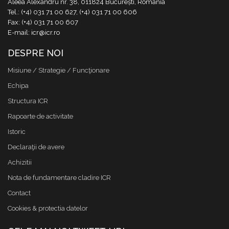
Aleea Alexandru nr. 38, 011824 București, România
Tel.: (+4) 031 71 00 627, (+4) 031 71 00 606
Fax: (+4) 031 71 00 607
E-mail: icr@icr.ro
DESPRE NOI
Misiune / Strategie / Funcţionare
Echipa
Structura ICR
Rapoarte de activitate
Istoric
Declaraţii de avere
Achizitii
Nota de fundamentare cladire ICR
Contact
Cookies & protectia datelor