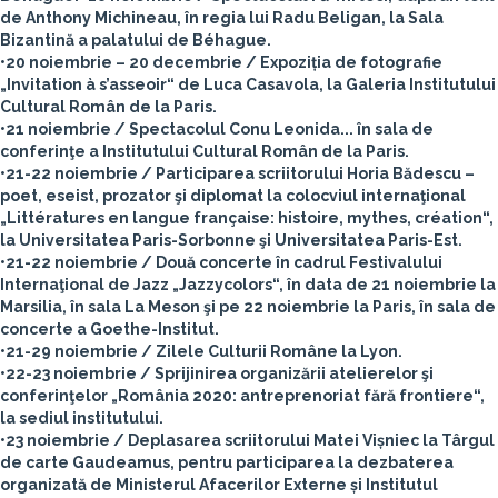
de Anthony Michineau, în regia lui Radu Beligan, la Sala
Bizantină a palatului de Béhague.
•20 noiembrie – 20 decembrie / Expoziția de fotografie
„Invitation à s’asseoir“ de Luca Casavola, la Galeria Institutului
Cultural Român de la Paris.
•21 noiembrie / Spectacolul Conu Leonida... în sala de
conferinţe a Institutului Cultural Român de la Paris.
•21-22 noiembrie / Participarea scriitorului Horia Bădescu –
poet, eseist, prozator şi diplomat la colocviul internaţional
„Littératures en langue française: histoire, mythes, création“,
la Universitatea Paris-Sorbonne şi Universitatea Paris-Est.
•21-22 noiembrie / Două concerte în cadrul Festivalului
Internaţional de Jazz „Jazzycolors“, în data de 21 noiembrie la
Marsilia, în sala La Meson şi pe 22 noiembrie la Paris, în sala de
concerte a Goethe-Institut.
•21-29 noiembrie / Zilele Culturii Române la Lyon.
•22-23 noiembrie / Sprijinirea organizării atelierelor şi
conferinţelor „România 2020: antreprenoriat fără frontiere“,
la sediul institutului.
•23 noiembrie / Deplasarea scriitorului Matei Vișniec la Târgul
de carte Gaudeamus, pentru participarea la dezbaterea
organizată de Ministerul Afacerilor Externe și Institutul