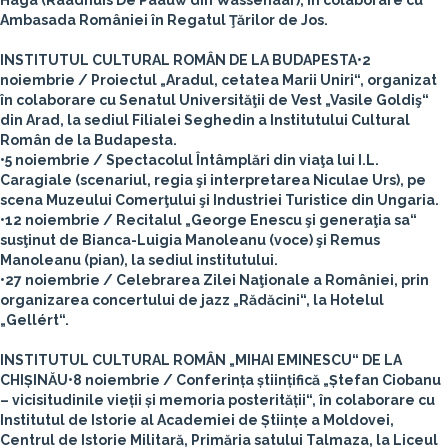
Haga (Raadhuis De Paauw din Wassenaar), în colaborare cu
Ambasada României în Regatul Ţărilor de Jos.
INSTITUTUL CULTURAL ROMÂN DE LA BUDAPESTA
•2
noiembrie / Proiectul „Aradul, cetatea Marii Uniri“, organizat
în colaborare cu Senatul Universităţii de Vest „Vasile Goldiş“
din Arad, la sediul Filialei Seghedin a Institutului Cultural
Român de la Budapesta.
•5 noiembrie / Spectacolul Întâmplări din viaţa lui I.L.
Caragiale (scenariul, regia şi interpretarea Niculae Urs), pe
scena Muzeului Comerţului şi Industriei Turistice din Ungaria.
•12 noiembrie / Recitalul „George Enescu şi generaţia sa“
susţinut de Bianca-Luigia Manoleanu (voce) şi Remus
Manoleanu (pian), la sediul institutului.
•27 noiembrie / Celebrarea Zilei Naţionale a României, prin
organizarea concertului de jazz „Rădăcini“, la Hotelul
„Gellért“.
INSTITUTUL CULTURAL ROMÂN „MIHAI EMINESCU“ DE LA
CHIȘINĂU
•8 noiembrie / Conferința științifică „Ștefan Ciobanu
– vicisitudinile vieții și memoria posterității“, în colaborare cu
Institutul de Istorie al Academiei de Științe a Moldovei,
Centrul de Istorie Militară, Primăria satului Talmaza, la Liceul