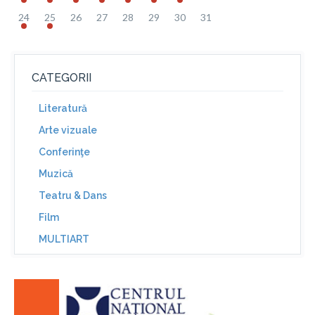
24
25
26
27
28
29
30
31
CATEGORII
Literatură
Arte vizuale
Conferinţe
Muzică
Teatru & Dans
Film
MULTIART