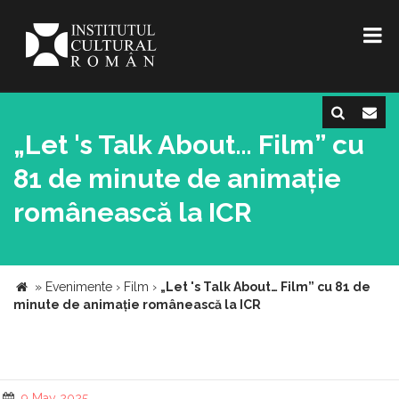
„Let 's Talk About… Film” cu
81 de minute de animație
românească la ICR
»
Evenimente
›
Film
›
„Let 's Talk About… Film” cu 81 de
minute de animație românească la ICR
9 May 2025