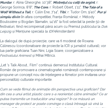
Murdar
, r: Alina Gheorghe, 10'38",
Mistrețul cu colți de argint
, r:
George Sorinca, 8'8",
The Core
, r: Robert Obert, 1'11",
The Tale of a
Wolf Without a Tail
, r: Călin Ene, 7'14",
Tibi
, r: Tudor Om, 9'40",
Pur și
simplu divin
(în afara competitiei, Franța-România), r: Mélody
Boulissière și Bogdan Stamatin, 14'16" (a fost selectat la peste 50 de
festivaluri, fiind recompensat până acum cu Premiul publicului la
Dok
Leipzig
și Mențiune specială la
IDFA
Amsterdam)
La dialogul de după proiecție, care va fi moderat de Roxana
Călinescu (coordonatoare de proiecte la ICR și jurnalist cultural), vor
lua parte graficiana Tuan Nini, Ligia Soare, coorganizatoare a
Festivalului Animest
și Mihai Mitrică.
„Let 's Talk About… Film” continuă demersul Institutului Cultural
Român de promovare a cinematografiei românești contemporane și
propune un concept nou de înțelegere a filmelor prin invitarea unor
personalități culturale importante.
Cum se vede filmul de animație din perspectiva unui grafician? Dar
din cea a unui artist plastic care s-a reorientat către animație? Ce ar
putea transmite un traducător unui regizor? În ce măsură un
manager de proiect ar poate convinge o clasă întreagă să vină la