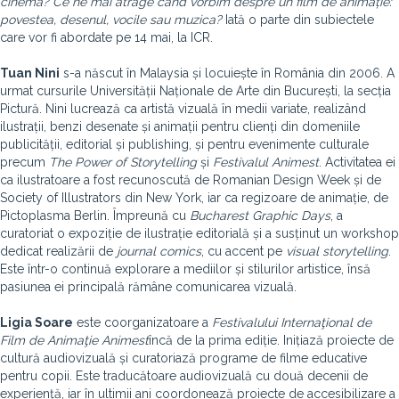
cinema? Ce ne mai atrage când vorbim despre un film de animație:
povestea, desenul, vocile sau muzica?
Iată o parte din subiectele
care vor fi abordate pe 14 mai, la ICR.
Tuan Nini
s-a născut în Malaysia și locuiește în România din 2006. A
urmat cursurile Universității Naționale de Arte din București, la secția
Pictură. Nini lucrează ca artistă vizuală în medii variate, realizând
ilustrații, benzi desenate și animații pentru clienți din domeniile
publicității, editorial și publishing, și pentru evenimente culturale
precum
The Power of Storytelling
și
Festivalul Animest
. Activitatea ei
ca ilustratoare a fost recunoscută de Romanian Design Week și de
Society of Illustrators din New York, iar ca regizoare de animație, de
Pictoplasma Berlin. Împreună cu
Bucharest Graphic Days
, a
curatoriat o expoziție de ilustrație editorială și a susținut un workshop
dedicat realizării de
journal comics
, cu accent pe
visual storytelling
.
Este într-o continuă explorare a mediilor și stilurilor artistice, însă
pasiunea ei principală rămâne comunicarea vizuală.
Ligia Soare
este coorganizatoare a
Festivalului Internaţional de
Film de Animaţie Animest
încă de la prima ediție. Inițiază proiecte de
cultură audiovizuală și curatoriază programe de filme educative
pentru copii. Este traducătoare audiovizuală cu două decenii de
experiență, iar în ultimii ani coordonează proiecte de accesibilizare a