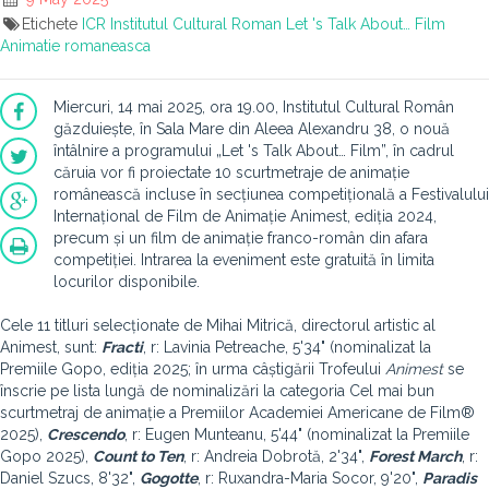
Etichete
ICR
Institutul Cultural Roman
Let 's Talk About… Film
Animatie romaneasca
Miercuri, 14 mai 2025, ora 19.00, Institutul Cultural Român
găzduiește, în Sala Mare din Aleea Alexandru 38, o nouă
întâlnire a programului „Let 's Talk About… Film”, în cadrul
căruia vor fi proiectate 10 scurtmetraje de animație
românească incluse în secțiunea competițională a Festivalului
Internațional de Film de Animație Animest, ediția 2024,
precum și un film de animație franco-român din afara
competiției. Intrarea la eveniment este gratuită în limita
locurilor disponibile.
Cele 11 titluri selecționate de Mihai Mitrică, directorul artistic al
Animest, sunt:
Fracti
, r: Lavinia Petreache, 5'34" (nominalizat la
Premiile Gopo, ediția 2025; în urma câștigării Trofeului
Animest
se
înscrie pe lista lungă de nominalizări la categoria Cel mai bun
scurtmetraj de animație a Premiilor Academiei Americane de Film®
2025),
Crescendo
, r: Eugen Munteanu, 5'44" (nominalizat la Premiile
Gopo 2025),
Count to Ten
, r: Andreia Dobrotă, 2'34",
Forest March
, r:
Daniel Szucs, 8'32",
Gogotte
, r: Ruxandra-Maria Socor, 9'20",
Paradis