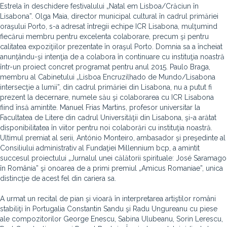
Estrela în deschidere festivalului „Natal em Lisboa/Crăciun în
Lisabona”. Olga Maia, director municipal cultural în cadrul primăriei
oraşului Porto, s-a adresat întregii echipe ICR Lisabona, mulţumind
fiecărui membru pentru excelenta colaborare, precum şi pentru
calitatea expoziţiilor prezentate în oraşul Porto. Domnia sa a încheiat
anunţându-şi intenţia de a colabora în continuare cu instituţia noastră
într-un proiect concret programat pentru anul 2015. Paulo Braga,
membru al Cabinetului „Lisboa Encruzilhado de Mundo/Lisabona
intersecţie a lumii”, din cadrul primăriei din Lisabona, nu a putut fi
prezent la decernare, numele său şi colaborarea cu ICR Lisabona
fiind însă amintite. Manuel Frias Martins, profesor universitar la
Facultatea de Litere din cadrul Universităţii din Lisabona, şi-a arătat
disponibilitatea în viitor pentru noi colaborări cu instituţia noastră.
Ultimul premiat al serii, António Monteiro, ambasador şi preşedinte al
Consiliului administrativ al Fundaţiei Millennium bcp, a amintit
succesul proiectului „Jurnalul unei călătorii spirituale: José Saramago
în România” şi onoarea de a primi premiul „Amicus Romaniae”, unica
distincţie de acest fel din cariera sa.
A urmat un recital de pian şi vioară în interpretarea artiştilor români
stabiliţi în Portugalia Constantin Sandu şi Radu Ungureanu cu piese
ale compozitorilor George Enescu, Sabina Ulubeanu, Sorin Lerescu,