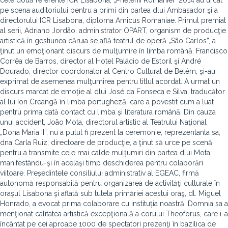
cele două referente ICR Lisabona, „Prietenii României” 2014 au urcat
pe scena auditoriului pentru a primi din partea dlui Ambasador şi a
directorului ICR Lisabona, diploma Amicus Romaniae. Primul premiat
al serii, Adriano Jordão, administrator OPART, organism de producţie
artistică în gestiunea căruia se află teatrul de operă „São Carlos”, a
ţinut un emoţionant discurs de mulţumire în limba română. Francisco
Corrêa de Barros, director al Hotel Palácio de Estoril şi André
Dourado, director coordonator al Centro Cultural de Belém, şi-au
exprimat de asemenea mulţumirea pentru titlul acordat. A urmat un
discurs marcat de emoţie al dlui José da Fonseca e Silva, traducător
al lui Ion Creangă în limba portugheză, care a povestit cum a luat
pentru prima dată contact cu limba şi literatura română. Din cauza
unui accident, João Mota, directorul artistic al Teatrului Naţional
„Dona Maria II”, nu a putut fi prezent la ceremonie, reprezentanta sa,
dna Carla Ruiz, directoare de producţie, a ţinut să urce pe scenă
pentru a transmite cele mai calde mulţumiri din partea dlui Mota,
manifestându-şi în acelaşi timp deschiderea pentru colaborări
viitoare. Preşedintele consiliului administrativ al EGEAC, firmă
autonomă responsabilă pentru organizarea de activităţi culturale în
oraşul Lisabona şi aflată sub tutela primăriei acestui oraş, dl. Miguel
Honrado, a evocat prima colaborare cu instituţia noastră. Domnia sa a
menţionat calitatea artistică excepţională a corului Theoforus, care i-a
încântat pe cei aproape 1000 de spectatori prezenţi în bazilica de