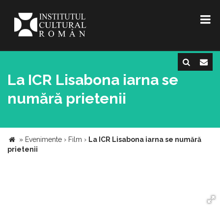
La ICR Lisabona iarna se
numără prietenii
»
Evenimente
›
Film
›
La ICR Lisabona iarna se numără
prietenii