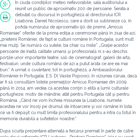
În ciuda condiţiilor meteo nefavorabile, sala auditoriului a
reunit un public de aproximativ 200 de persoane. Serata a
debutat cu discursul în portugheză al directorului ICR
Lisabona, Daniel Nicolescu, care a dorit să sublinieze că, în
pofida numărului de aproximativ 90 de premii „Amicus
Romaniae” oferite de la prima ediţia a ceremoniei până în ziua de azi,
„prietenii României, de fapt ai culturii române în Portugalia, sunt mult
mai mulţi. Se numără cu sutele, ba chiar cu miile”. „Graţie acestor
persoane de înaltă calitate umană şi profesională ni s-au deschis
porţile unor importante teatre, săli de cinematograf, galerii de artă,
festivaluri, unde cultura română de azi a putut arăta ce are ea mai
bun.” A urmat o cuvântare, tot în portugheză, a Ambasadorului
României în Portugalia, E.S. Dl Vasile Popovici, în viziunea căruia, dacă
ar fi să consultăm listele premiaţilor Amicus Romaniae din 2009
până în 2014, am vedea că acestea conţin o elită a lumii culturale
portugheze, motiv de mândrie, atât pentru Portugalia cât şi pentru
România. „Când ne vom încheia misiunea la Lisabona, numele
acestea ne vor însoţi pe drumul de întoarcere şi vor rămâne în lista
ce va fi depăşit cu mult limita profesionalului pentru a intra cu totul în
memoria durabilă a sufletelor noastre.”
După scurta prezentare alternată a fiecărui premiat în parte de către