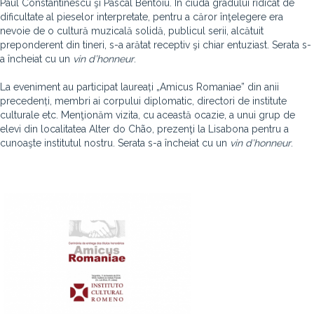
Paul Constantinescu şi Pascal Bentoiu. În ciuda gradului ridicat de
dificultate al pieselor interpretate, pentru a căror înţelegere era
nevoie de o cultură muzicală solidă, publicul serii, alcătuit
preponderent din tineri, s-a arătat receptiv şi chiar entuziast. Serata s-
a încheiat cu un
vin d’honneur
.
La eveniment au participat laureați „Amicus Romaniae” din anii
precedenți, membri ai corpului diplomatic, directori de institute
culturale etc. Menţionăm vizita, cu această ocazie, a unui grup de
elevi din localitatea Alter do Chão, prezenţi la Lisabona pentru a
cunoaşte institutul nostru. Serata s-a încheiat cu un
vin d’honneur
.