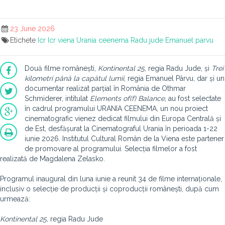
23 June 2026
Etichete
Icr
Icr viena
Urania ceenema
Radu jude
Emanuel parvu
Două filme românești,
Kontinental 25
, regia Radu Jude, și
Trei
kilometri până la capătul lumii
, regia Emanuel Pârvu, dar și un
documentar realizat parțial în România de Othmar
Schmiderer, intitulat
Elements of(f) Balance
, au fost selectate
în cadrul programului URANIA CEENEMA, un nou proiect
cinematografic vienez dedicat filmului din Europa Centrală și
de Est, desfășurat la Cinematograful Urania în perioada 1-22
iunie 2026. Institutul Cultural Român de la Viena este partener
de promovare al programului. Selecția filmelor a fost
realizată de Magdalena Zelasko.
Programul inaugural din luna iunie a reunit 34 de filme internaționale,
inclusiv o selecție de producții și coproducții românești, după cum
urmează:
Kontinental 25,
regia
Radu Jude