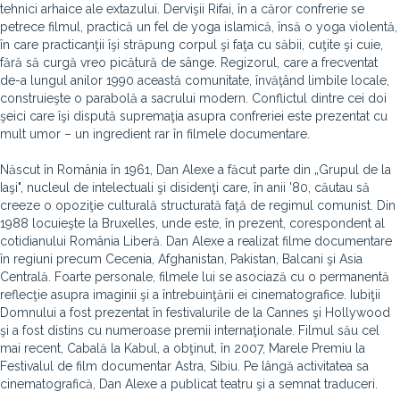
tehnici arhaice ale extazului. Dervişii Rifai, în a căror confrerie se
petrece filmul, practică un fel de yoga islamică, însă o yoga violentă,
în care practicanţii îşi străpung corpul şi faţa cu săbii, cuţite şi cuie,
fără să curgă vreo picătură de sânge. Regizorul, care a frecventat
de-a lungul anilor 1990 această comunitate, învăţând limbile locale,
construieşte o parabolă a sacrului modern. Conflictul dintre cei doi
şeici care îşi dispută supremaţia asupra confreriei este prezentat cu
mult umor – un ingredient rar în filmele documentare.
Născut în România în 1961, Dan Alexe a făcut parte din „Grupul de la
Iaşi", nucleul de intelectuali şi disidenţi care, în anii '80, căutau să
creeze o opoziţie culturală structurată faţă de regimul comunist. Din
1988 locuieşte la Bruxelles, unde este, în prezent, corespondent al
cotidianului România Liberă. Dan Alexe a realizat filme documentare
în regiuni precum Cecenia, Afghanistan, Pakistan, Balcani şi Asia
Centrală. Foarte personale, filmele lui se asociază cu o permanentă
reflecţie asupra imaginii şi a întrebuinţării ei cinematografice. Iubiţii
Domnului a fost prezentat în festivalurile de la Cannes şi Hollywood
şi a fost distins cu numeroase premii internaţionale. Filmul său cel
mai recent, Cabală la Kabul, a obţinut, în 2007, Marele Premiu la
Festivalul de film documentar Astra, Sibiu. Pe lângă activitatea sa
cinematografică, Dan Alexe a publicat teatru şi a semnat traduceri.