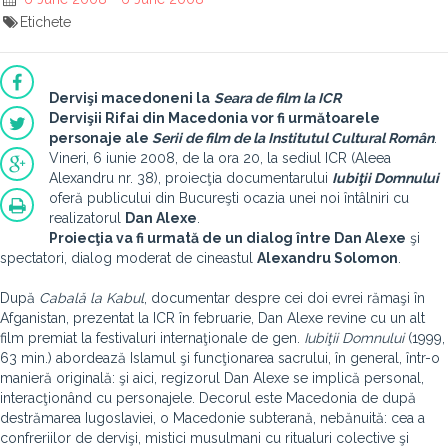
Etichete
Dervişi macedoneni la
Seara de film la ICR
Dervişii Rifai din Macedonia vor fi următoarele
personaje ale
Serii de film de la Institutul Cultural Român
.
Vineri, 6 iunie 2008, de la ora 20, la sediul ICR (Aleea
Alexandru nr. 38), proiecţia documentarului
Iubiţii Domnului
oferă publicului din Bucureşti ocazia unei noi întâlniri cu
realizatorul
Dan Alexe
.
Proiecţia va fi urmată de un dialog între
Dan Alexe
şi
spectatori, dialog moderat de cineastul
Alexandru Solomon
.
După
Cabală la Kabul
, documentar despre cei doi evrei rămaşi în
Afganistan, prezentat la ICR în februarie, Dan Alexe revine cu un alt
film premiat la festivaluri internaţionale de gen.
Iubiţii Domnului
(1999,
63 min.) abordează Islamul şi funcţionarea sacrului, în general, într-o
manieră originală: şi aici, regizorul Dan Alexe se implică personal,
interacţionând cu personajele. Decorul este Macedonia de după
destrămarea Iugoslaviei, o Macedonie subterană, nebănuită: cea a
confreriilor de dervişi, mistici musulmani cu ritualuri colective şi