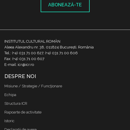
ABONEAZĂ-TE
INSTITUTUL CULTURAL ROMÂN
Aleea Alexandru nr. 38, 011824 București, România
Tel.: (+4) 031 71 00 627, (+4) 031 71 00 606
Fax: (+4) 031 71 00 607
E-mail: icr@icr.ro
DESPRE NOI
Misiune / Strategie / Funcţionare
Echipa
Structura ICR
Rapoarte de activitate
Istoric
Declaraţii de avere