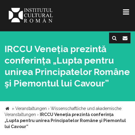
IRCCU Veneția prezintă
conferința „Lupta pentru
unirea Principatelor Române
şi Piemontul lui Cavour”
»
Veranstaltungen
›
Wissenschaftliche und akademische
Veranstaltungen
›
IRCCU Veneția prezintă conferința
„Lupta pentru unirea Principatelor Române şi Piemontul
lui Cavour”