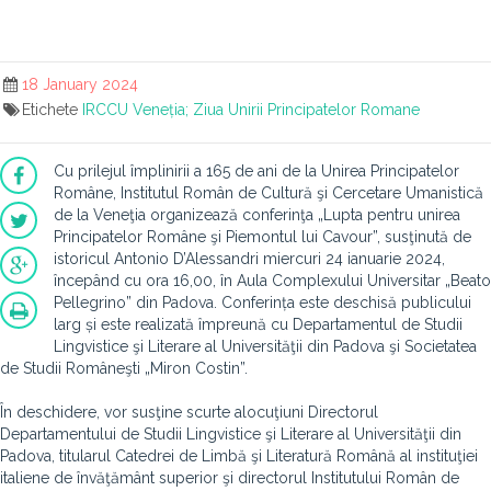
18 January 2024
Etichete
IRCCU Veneția; Ziua Unirii Principatelor Romane
Cu prilejul împlinirii a 165 de ani de la Unirea Principatelor
Române, Institutul Român de Cultură şi Cercetare Umanistică
de la Veneţia organizează conferinţa „Lupta pentru unirea
Principatelor Române şi Piemontul lui Cavour”, susţinută de
istoricul Antonio D’Alessandri miercuri 24 ianuarie 2024,
începând cu ora 16,00, în Aula Complexului Universitar „Beato
Pellegrino” din Padova. Conferința este deschisă publicului
larg și este realizată împreună cu Departamentul de Studii
Lingvistice şi Literare al Universităţii din Padova şi Societatea
de Studii Româneşti „Miron Costin”.
În deschidere, vor susţine scurte alocuţiuni Directorul
Departamentului de Studii Lingvistice şi Literare al Universităţii din
Padova, titularul Catedrei de Limbă şi Literatură Română al instituţiei
italiene de învăţământ superior şi directorul Institutului Român de