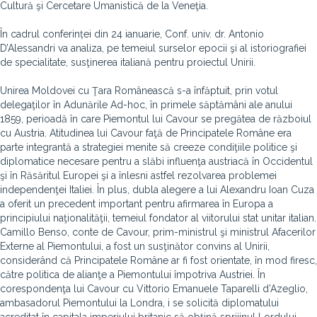
Cultură şi Cercetare Umanistică de la Veneţia.
În cadrul conferinței din 24 ianuarie, Conf. univ. dr. Antonio
D’Alessandri va analiza, pe temeiul surselor epocii şi al istoriografiei
de specialitate, susţinerea italiană pentru proiectul Unirii.
Unirea Moldovei cu Ţara Românească s-a înfăptuit, prin votul
delegaţilor în Adunările Ad-hoc, în primele săptămâni ale anului
1859, perioadă în care Piemontul lui Cavour se pregătea de războiul
cu Austria. Atitudinea lui Cavour faţă de Principatele Române era
parte integrantă a strategiei menite să creeze condiţiile politice şi
diplomatice necesare pentru a slăbi influenţa austriacă în Occidentul
şi în Răsăritul Europei şi a înlesni astfel rezolvarea problemei
independenţei Italiei. În plus, dubla alegere a lui Alexandru Ioan Cuza
a oferit un precedent important pentru afirmarea în Europa a
principiului naţionalităţii, temeiul fondator al viitorului stat unitar italian.
Camillo Benso, conte de Cavour, prim-ministrul şi ministrul Afacerilor
Externe al Piemontului, a fost un susţinător convins al Unirii,
considerând că Principatele Române ar fi fost orientate, în mod firesc,
către politica de alianţe a Piemontului împotriva Austriei. În
corespondenţa lui Cavour cu Vittorio Emanuele Taparelli d’Azeglio,
ambasadorul Piemontului la Londra, i se solicită diplomatului