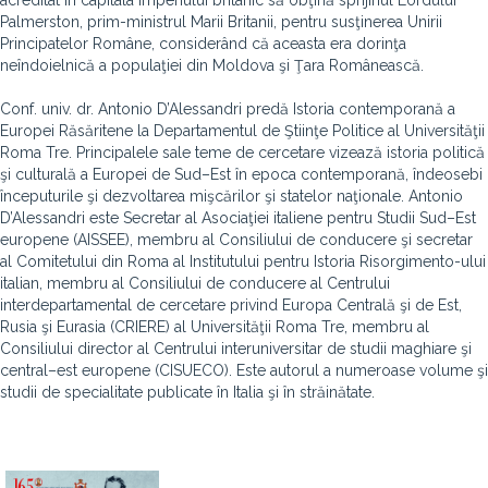
acreditat în capitala imperiului britanic să obţină sprijinul Lordului
Palmerston, prim-ministrul Marii Britanii, pentru susţinerea Unirii
Principatelor Române, considerând că aceasta era dorinţa
neîndoielnică a populaţiei din Moldova şi Ţara Românească.
Conf. univ. dr. Antonio D’Alessandri predă Istoria contemporană a
Europei Răsăritene la Departamentul de Ştiinţe Politice al Universităţii
Roma Tre. Principalele sale teme de cercetare vizează istoria politică
şi culturală a Europei de Sud–Est în epoca contemporană, îndeosebi
începuturile şi dezvoltarea mişcărilor şi statelor naţionale. Antonio
D’Alessandri este Secretar al Asociaţiei italiene pentru Studii Sud–Est
europene (AISSEE), membru al Consiliului de conducere şi secretar
al Comitetului din Roma al Institutului pentru Istoria Risorgimento-ului
italian, membru al Consiliului de conducere al Centrului
interdepartamental de cercetare privind Europa Centrală şi de Est,
Rusia şi Eurasia (CRIERE) al Universităţii Roma Tre, membru al
Consiliului director al Centrului interuniversitar de studii maghiare şi
central–est europene (CISUECO). Este autorul a numeroase volume şi
studii de specialitate publicate în Italia şi în străinătate.