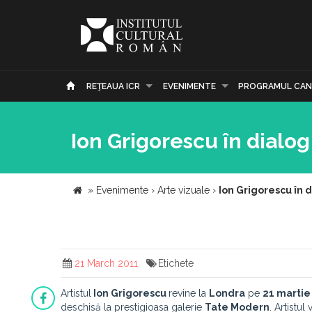
REŢEAUA ICR
EVENIMENTE
PROGRAMUL CAN
Ion Grigorescu în dialo
»
Evenimente
›
Arte vizuale
›
Ion Grigorescu în 
21 March 2011
Etichete
Artistul
Ion Grigorescu
revine la
Londra
pe
21 martie
deschisă la prestigioasa galerie
Tate Modern
. Artistu