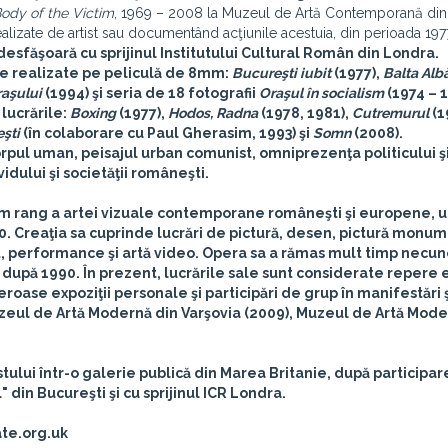
Body of the Victim
, 1969 – 2008 la Muzeul de Artă Contemporană din 
realizate de artist sau documentând acţiunile acestuia, din perioada 19
desfăşoară cu sprijinul
Institutului Cultural Român din Londra
.
lme realizate pe peliculă de 8mm:
Bucureşti iubit
(1977),
Balta Alb
raşului
(1994) şi seria de 18 fotografii
Oraşul în socialism
(1974 – 
lucrările:
Boxing
(1977),
Hodos, Radna
(1978, 1981),
Cutremurul
(1
şti
(în colaborare cu Paul Gherasim, 1993) şi
Somn
(2008).
pul uman, peisajul urban comunist, omniprezenţa politicului ş
idului şi societăţii româneşti.
rim rang a artei vizuale contemporane româneşti şi europene, 
70. Creaţia sa cuprinde lucrări de pictură, desen, pictură monu
ext, performance şi artă video. Opera sa a rămas mult timp necun
după 1990. În prezent, lucrările sale sunt considerate repere 
eroase expoziţii personale şi participări de grup în manifestări
zeul de Artă Modernă din Varşovia (2009), Muzeul de Artă Mode
tului într-o galerie publică din Marea Britanie, după participar
" din Bucureşti şi cu sprijinul ICR Londra.
ate.org.uk