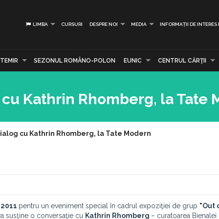
LIMBA
CURSURI
DESPRE NOI
MEDIA
INFORMAȚII DE INTERES
TEMIR
SEZONUL ROMÂNO-POLON
EUNIC
CENTRUL CĂRŢII
g cu Kathrin Rhomberg, la Tate
dialog cu Kathrin Rhomberg, la Tate Modern
 2011
pentru un eveniment special în cadrul expoziţiei de grup
"Out 
l va susţine o conversaţie cu
Kathrin Rhomberg
– curatoarea Bienalei 